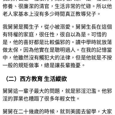
修養、很廉潔的清官，生活非常的忙碌。所以他
老人家基本上沒有多少時間真正教導兒子。
我舅舅是獨生子，從小被溺愛。舅舅生長在這個
有特權的家庭，很任性，很自以為是。可惜的
是，他的喜好都是比較偏邪的。讀中學時就放蕩
做太保，因為他實在是聰明過人。在我的記憶當
中，他雖然沒有觸犯大的法律，但是他就是不按
一般的規矩做事，總是讓長輩擔憂。
（二）西方教育 生活縱欲
舅舅這一輩子最大的問題，就是邪淫氾濫。他邪
淫的罪業也糟蹋了很多年輕女性。
舅舅在二十幾歲的時候，就到美國去留學，大家