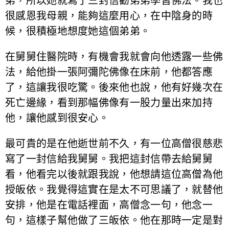
弟，所以她就寫了三封信勸弟弟學習佛法。我也
很感恩我母親，能夠這麼用心，在中陰身的時
候，很積極地想度她這個弟弟。
在舅舅住醫院時，有機會我就會向他透露一些佛
法，給他掛一張阿彌陀佛像在床前，他都答應
了，這讓我很吃驚。後來他也說，他有好幾次在
死亡邊緣，看到那幅佛像有一股力量出來加持
他，讓他感到很安心。
最可貴的是在他逝世前不久，有一位高僧很慈悲
寫了一封信給我舅舅。我把這封信帶去給舅舅
看，他看完以後就跟我說，他想請這位高僧為他
授皈依。我覺得這實在是太不可思議了，就替他
安排，他是在電話裡面，高僧念一句，他念一
句，這樣子幫他做了三皈依。他在那時一定是對