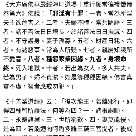
《大方廣佛華嚴經海印道場十重行願常徧禮懺儀
卷第六》佛說：「
邪淫有十罪
：一者。常為所淫
夫主欲危害之。二者。夫婦不睦。常共鬪諍。三
者。諸不善法日日增長。於諸善法日日損減。四
者。不守護身。妻子孤寡。五者。財產日耗。六
者。有諸惡事。常為人所疑。七者。親屬知識所
不愛喜。
八者。種怨家業因緣。九者。身壞命
終。
死入地獄。十者。若出為女人。多人共夫。
若為男子。婦不貞潔。如是等種種因緣。佛言真
實不虛，智者應戒勿犯。」
《十善業道經》云：「復次龍王，若離邪行，即
得四種智所讚法。何等為四？一、諸根調順。
二、永離諠掉。三、世所稱歎。四、妻莫能侵。
是為四。若能迴向阿耨多羅三藐三菩提者，後成