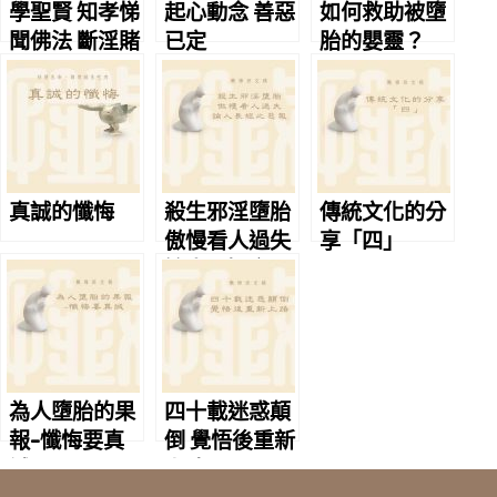
學聖賢 知孝悌
起心動念 善惡
如何救助被墮
聞佛法 斷淫賭
已定
胎的嬰靈？
真誠的懺悔
殺生邪淫墮胎
傳統文化的分
傲慢看人過失
享「四」
論人長短之惡
報
為人墮胎的果
四十載迷惑顛
報-懺悔要真
倒 覺悟後重新
誠
上路