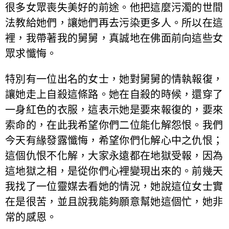
很多女眾喪失美好的前途。他把這麼污濁的世間
法教給她們，讓她們再去污染更多人。所以在這
裡，我帶著我的舅舅，真誠地在佛面前向這些女
眾求懺悔。
特別有一位出名的女士，她對舅舅的情執報復，
讓她走上自殺這條路。她在自殺的時候，還穿了
一身紅色的衣服，這表示她是要來報復的，要來
索命的，在此我希望你們二位能化解怨恨。我們
今天有緣發露懺悔，希望你們化解心中之仇恨；
這個仇恨不化解，大家永遠都在地獄受報，因為
這地獄之相，是從你們心裡變現出來的。前幾天
我找了一位靈媒去看她的情況，她說這位女士實
在是很苦，並且說我能夠願意幫她這個忙，她非
常的感恩。