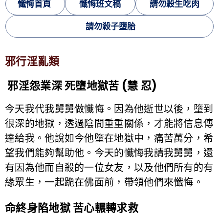
懺悔首頁
懺悔班文稿
請勿殺生吃肉
請勿殺子墮胎
邪行淫亂類
邪淫怨業深 死墮地獄苦 (慧 忍)
今天我代我舅舅做懺悔。因為他逝世以後，墮到
很深的地獄，透過陰間重重關係，才能將信息傳
達給我。他說如今他墮在地獄中，痛苦萬分，希
望我們能夠幫助他。今天的懺悔我請我舅舅，還
有因為他而自殺的一位女友，以及他們所有的有
緣眾生，一起跪在佛面前，帶領他們來懺悔。
命終身陷地獄 苦心輾轉求救