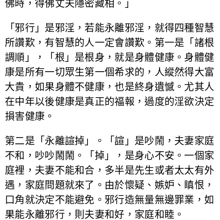
佛時，得佛丈夫隱密藏相。」
「邪行」是邪淫，若能永離邪淫，就得四種智慧
所讚歎，有智慧的人一定會讚歎。第一是「諸根
調順」，「根」是根身，就是身體健康。身體健
康是所有一切眾生第一個希求的，人縱然得大富
大貴，如果身體不健康，也是終身遺憾。尤其人
在中年以後健康是真正的福報，過度的淫欲決定
損害健康。
第二是「永離諠掉」。「諠」是吵鬧，夫妻家庭
不和，吵吵鬧鬧。「掉」，是身心不安。一個家
庭裡，夫妻不能和合，多半是先生或者太太有外
遇，家庭問題就來了。由於懷疑、嫉妒、瞋恨，
口角就決定不能避免。邪行造無量無邊罪業，如
果能永離邪行，則夫妻和好，家庭和睦。