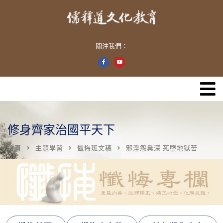
關注我們：
修身齊家治國平天下
首頁
主題學習
懺悔班文稿
邪淫怨業深 死墮地獄苦