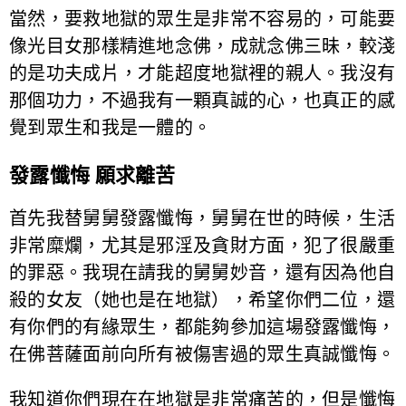
當然，要救地獄的眾生是非常不容易的，可能要
像光目女那樣精進地念佛，成就念佛三昧，較淺
的是功夫成片，才能超度地獄裡的親人。我沒有
那個功力，不過我有一顆真誠的心，也真正的感
覺到眾生和我是一體的。
發露懺悔 願求離苦
首先我替舅舅發露懺悔，舅舅在世的時候，生活
非常糜爛，尤其是邪淫及貪財方面，犯了很嚴重
的罪惡。我現在請我的舅舅妙音，還有因為他自
殺的女友（她也是在地獄），希望你們二位，還
有你們的有緣眾生，都能夠參加這場發露懺悔，
在佛菩薩面前向所有被傷害過的眾生真誠懺悔。
我知道你們現在在地獄是非常痛苦的，但是懺悔