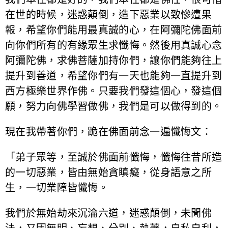
在世的時候，迷惑顛倒，造下惡業以致慘遭果
報，希望你們能用最真誠的心，在阿彌陀佛面前
向你們所有的有緣眾生求懺悔。然後用真誠心念
阿彌陀佛，求佛菩薩加持你們，讓你們能夠往上
提升到善道，希望你們有一天也能夠一直提升到
西方極樂世界作佛。只要我們發這個心，發這個
願，努力向佛學習做佛，我們是可以做得到的。
現在我帶著你們，跪在佛面前念一遍懺悔文：
「弟子眾等，至誠於佛面前懺悔，懺悔往昔所造
的一切惡業，皆由無始貪瞋癡，從身語意之所
生，一切業障皆懺悔。
我們於無始劫來沉淪六道，迷惑顛倒，未聞佛