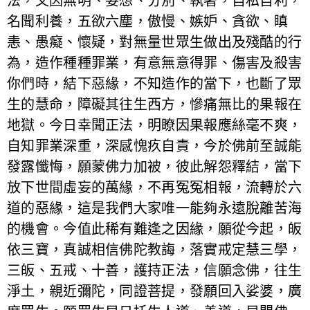
法，又因無明、妄想、分別、執著，自私自利，
名聞利養，五欲六塵，傲慢、嫉妒、貪欲、瞋
恚、愚癡、懷疑，對無量世眾生做出及殘酷的行
為，造作種種罪業，有意無意得罪、傷害及殺害
你們時，結下惡緣，不知造作的當下，也斷了眾
生的慧命，障礙其往生西方，慘痛無比的果報在
地獄。今日幸聞正法，明瞭因果報應絲毫不爽，
自知罪業深重，深感愧疚自責，今於佛前至誠能
發露懺悔，願蒙佛力加被，彼此解怨釋結，當下
放下世間虛妄的萬緣，不再冤冤相報，流轉於六
道的惡緣，這是我們大家唯一能夠永遠脫離苦海
的機會。今值此稀有難逢之因緣，願從今起，皈
依三寶，真誠相信佛陀教誨，落實戒定慧三學，
三皈、五戒、十善，護持正法，信願念佛，往生
淨土，親近彌陀，同證菩提，發願回入娑婆，廣