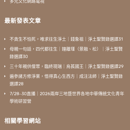
多元文化網路電視
最新發表文章
不貪生不怕死，唯求往生淨土｜錢象祖｜淨土聖賢錄選譯31
母親一句話，四代都往生｜鐘離瑾（景融、松）｜淨土聖賢
錄選譯30
三十年親供僧眾，臨終現瑞｜烏萇國王｜淨土聖賢錄選譯29
遍參諸方修淨業，悟得真心生西方｜成注法師｜淨土聖賢錄
選譯28
7/28‒30直播｜2026兩岸三地暨世界各地中華傳統文化青年
學術研習營
相關學習網站