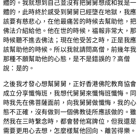
體的。我就想到自己並沒有把舅舅想成和我是一
體的，此時終於感受到舅舅已經墮在地獄，我應
該要有慈悲心，在他最痛苦的時候去幫助他，把
佛法介紹給他。他在世的時候，福報非常大，那
時候聽不進去佛法；現在他受苦之時，正是我應
該幫助他的時候。所以我就請問高僧，前幾年我
那種不願幫助他的心態，是不是錯誤的？高僧
說：是的。
之後我才發心想幫舅舅，正好香港佛陀教育協會
成立分享懺悔班，我想代舅舅來懺悔班懺悔。同
時我先在佛菩薩面前，向我舅舅做懺悔，我的心
態不正確，沒有做到一個佛教徒所應該做的。雖
然我在三時繫念時，都會替他寫牌位，但我還是
需要更用心去想，怎麼樣幫他回向、離苦得樂。