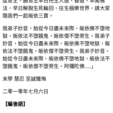
度眾生。願眾生早日托生人道、善道，早聞佛
法，早日解脫生死輪回，往生極樂世界，請大家
隨我們一起皈依三寶。
我弟子妙音，始從今日盡未來際，皈依佛不墮地
獄，皈依法不墮餓鬼，皈依僧不墮旁生。我弟子
妙音，始從今日盡未來際，皈依佛不墮地獄，皈
依法不墮餓鬼，皈依僧不墮旁生。我弟子妙音，
始從今日盡未來際，皈依佛不墮地獄，皈依法不
墮餓鬼，皈依僧不墮旁生。阿彌陀佛……」
末學 慧忍 至誠懺悔
二零一零年七月六日
【編後語】