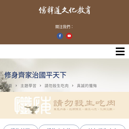
關注我們：
修身齊家治國平天下
首頁
主題學習
請勿殺生吃肉
真誠的懺悔