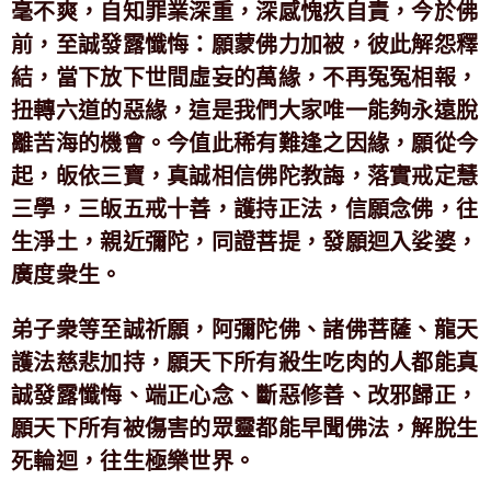
毫不爽，自知罪業深重，深感愧疚自責，今於佛
前，至誠發露懺悔：願蒙佛力加被，彼此解怨釋
結，當下放下世間虛妄的萬緣，不再冤冤相報，
扭轉六道的惡緣，這是我們大家唯一能夠永遠脫
離苦海的機會。今值此稀有難逢之因緣，願從今
起，皈依三寶，真誠相信佛陀教誨，落實戒定慧
三學，三皈五戒十善，護持正法，信願念佛，往
生淨土，親近彌陀，同證菩提，發願迴入娑婆，
廣度衆生。
弟子衆等至誠祈願，阿彌陀佛、諸佛菩薩、龍天
護法慈悲加持，願天下所有殺生吃肉的人都能真
誠發露懺悔、端正心念、斷惡修善、改邪歸正，
願天下所有被傷害的眾靈都能早聞佛法，解脫生
死輪迴，往生極樂世界。