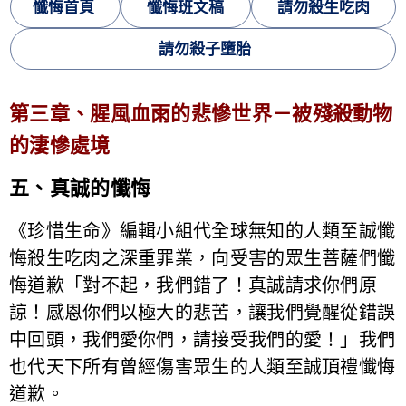
懺悔首頁
懺悔班文稿
請勿殺生吃肉
請勿殺子墮胎
第三章、腥風血雨的悲慘世
界
－被殘殺動物
的淒慘處境
五、真誠的懺悔
《珍惜生命》編輯小組代全球無知的人類至誠懺
悔殺生吃肉之深重罪業，向受害的眾生菩薩們懺
悔道歉「對不起，我們錯了！真誠請求你們原
諒！感恩你們以極大的悲苦，讓我們覺醒從錯誤
中回頭，我們愛你們，請接受我們的愛！」我們
也代天下所有曾經傷害眾生的人類至誠頂禮懺悔
道歉。