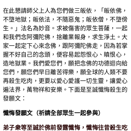
在此懇請師父上人為您們做三皈依，「皈依佛，
不墮地獄；皈依法，不隨惡鬼；皈依僧，不墮傍
生。」法名為妙音。求被傷害的眾生菩薩，一起
和我們念阿彌陀佛，捨離業報身，求生淨土。大
家一起定下心來念佛，跟阿彌陀佛走，因為若掌
握不好自己的念頭，便容易起怨恨心、瞋恨心，
造地獄業。我們愛您們，願把念佛的功德迴向給
您們，願您們早日離苦得樂，願全球的人類不要
再殺生吃肉，更要以愛心愛護一切生靈，讓愛心
遍法界，萬物祥和安樂。下面是至誠懺悔殺生的
發願文：
懺悔發願文（祈請全部眾生一起參與）
弟子衆等至誠於佛前發露懺悔，懺悔往昔殺生吃