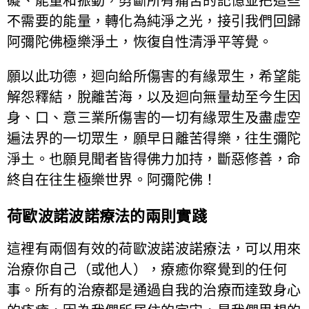
礙、能量和振動，剪斷所有痛苦的記憶並把這些
不需要的能量，轉化為純淨之光，接引我們回歸
阿彌陀佛極樂淨土，恢復自性清淨平等覺。
願以此功德，迴向給所傷害的有緣眾生，希望能
解怨釋結，脫離苦海，以及迴向無量劫至今生因
身、口、意三業所傷害的一切有緣眾生及盡虛空
遍法界的一切眾生，願早日離苦得樂，往生彌陀
淨土。也願見聞者皆得佛力加持，斷惡修善，命
終自在往生極樂世界。阿彌陀佛！
荷歐波諾波諾療法的兩則實踐
這裡有兩個有效的荷歐波諾波諾療法，可以用來
治療你自己（或他人），療癒你察覺到的任何
事。所有的治療都是通過自我的治療而達致身心