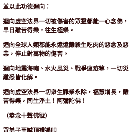
並以此功德迴向：
迴向虛空法界一切被傷害的眾靈都能一心念佛，
早日離苦得樂，往生極樂。
迴向全球人類都能永遠遠離殺生吃肉的惡念及惡
業，停止對萬物的傷害。
迴向地震海嘯、水火風災、戰爭瘟疫等，一切災
難悉皆化解。
迴向虛空法界一切衆生罪業永除，福慧增長，離
苦得樂，同生淨土！阿彌陀佛！
（恭念十聲佛號）
眾弟子至誠頂禮遍叩