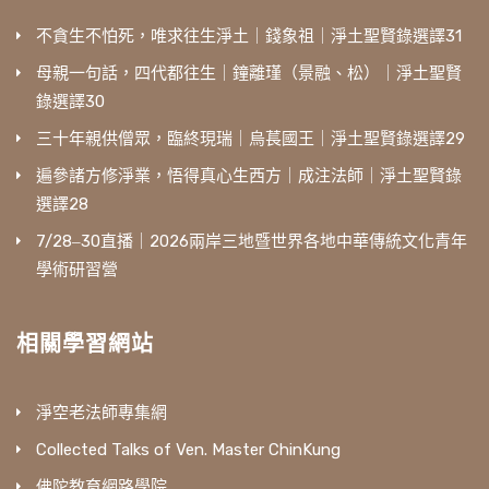
不貪生不怕死，唯求往生淨土｜錢象祖｜淨土聖賢錄選譯31
母親一句話，四代都往生｜鐘離瑾（景融、松）｜淨土聖賢
錄選譯30
三十年親供僧眾，臨終現瑞｜烏萇國王｜淨土聖賢錄選譯29
遍參諸方修淨業，悟得真心生西方｜成注法師｜淨土聖賢錄
選譯28
7/28‒30直播｜2026兩岸三地暨世界各地中華傳統文化青年
學術研習營
相關學習網站
淨空老法師專集網
Collected Talks of Ven. Master ChinKung
佛陀教育網路學院