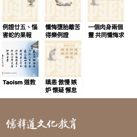
例證廿五、惱
懺悔墮胎離苦
一個肉身兩個
害蛇的果報
得樂例證
靈 共同懺悔求
往生
Taoism 道教
瞋恚 傲慢 嫉
妒 懷疑 懈怠