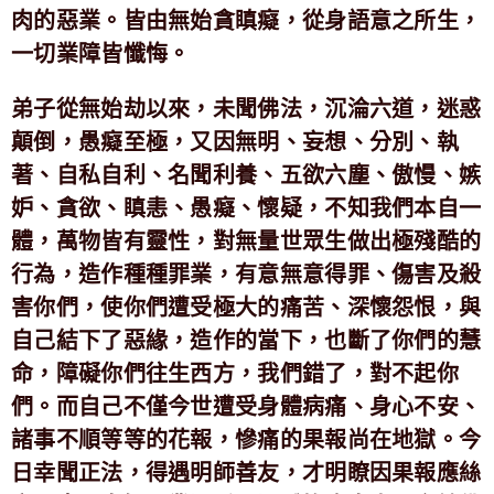
肉的惡業。皆由無始貪瞋癡，從身語意之所生，
一切業障皆懺悔。
弟子從無始劫以來，未聞佛法，沉淪六道，迷惑
顛倒，愚癡至極，又因無明、妄想、分別、執
著、自私自利、名聞利養、五欲六塵、傲慢、嫉
妒、貪欲、瞋恚、愚癡、懷疑，不知我們本自一
體，萬物皆有靈性，對無量世眾生做出極殘酷的
行為，造作種種罪業，有意無意得罪、傷害及殺
害你們，使你們遭受極大的痛苦、深懷怨恨，與
自己結下了惡緣，造作的當下，也斷了你們的慧
命，障礙你們往生西方，我們錯了，對不起你
們。而自己不僅今世遭受身體病痛、身心不安、
諸事不順等等的花報，慘痛的果報尚在地獄。今
日幸聞正法，得遇明師善友，才明瞭因果報應絲