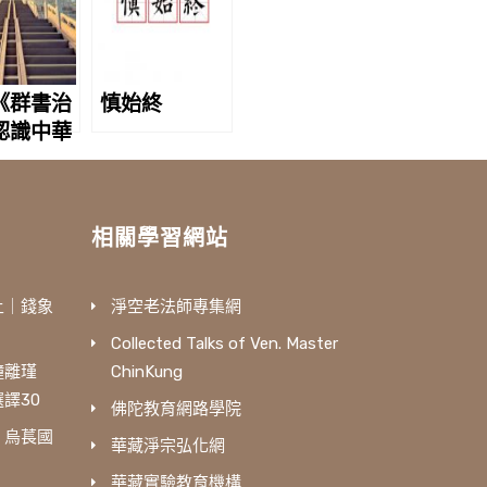
《群書治
慎始終
認識中華
相關學習網站
土｜錢象
淨空老法師專集網
Collected Talks of Ven. Master
鐘離瑾
ChinKung
譯30
佛陀教育網路學院
｜烏萇國
華藏淨宗弘化網
華藏實驗教育機構