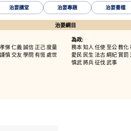
治要講堂
治要專題
治要書檔
治要綱目
為政:
孝悌
仁義
誠信
正己
度量
務本
知人
任使
至公
教化
謹慎
交友
學問
有恆
處世
愛民
民生
法古
綱紀
賞罰
慎武
將兵
征伐
武事