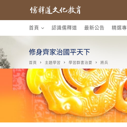
首頁
認識儒釋道
最新公告
精選專
修身齊家治國平天下
首頁
主題學習
學習群書治要
將兵