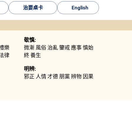
治要桌卡
English
敬慎:
禮樂
微漸
風俗
治亂
鑒戒
應事
慎始
法律
終
養生
明辨:
邪正
人情
才德
朋黨
辨物
因果