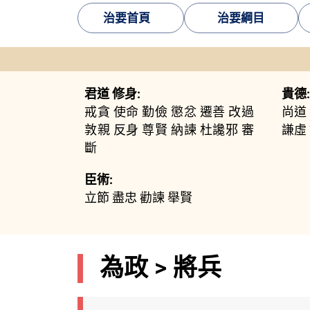
治要首頁
治要綱目
君道 修身:
貴德:
戒貪
使命
勤儉
懲忿
遷善
改過
尚道
敦親
反身
尊賢
納諫
杜讒邪
審
謙虛
斷
臣術:
立節
盡忠
勸諫
舉賢
為政 > 將兵