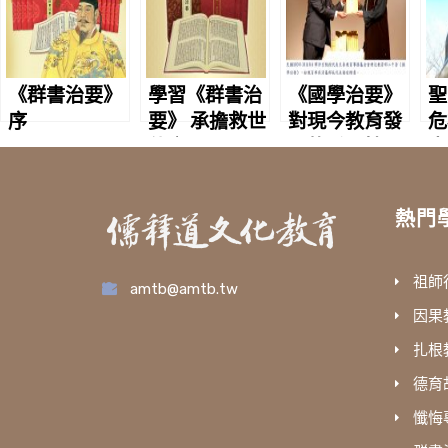
《群書治要》
學習《群書治
《國學治要》
聖
序
要》 承擔救世
對現今教育發
危
使命
展的重要性
中
界
熱門
祖師
amtb@amtb.tw
因果
扎根
德育
懺悔