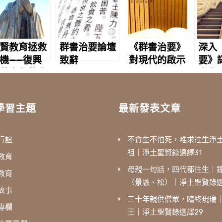
賢教育拯救
群書治要論壇
《群書治要》
深入
機——復興
致辭
對現代的啟示
要》
華文化救世
文化
學習主題
最新發表文章
行誼
不貪生不怕死，唯求往生淨
祖｜淨土聖賢錄選譯31
教育
母親一句話，四代都往生｜
教育
（景融、松）｜淨土聖賢錄選
故事
三十年親供僧眾，臨終現瑞
專欄
王｜淨土聖賢錄選譯29