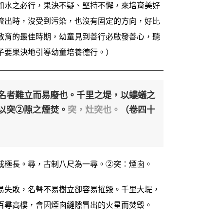
如水之必行，果決不疑、堅持不懈，來培育美好
流出時，沒受到污染，也沒有固定的方向，好比
教育的最佳時期，幼童見到善行必啟發善心，聽
子要果決地引導幼童培養德行。）
名者難立而易廢也。千里之堤，以螻蟻之
以突②隙之煙焚。
突，灶突也。
（卷四十
或極長。尋，古制八尺為一尋。②突：煙囪。
易失敗，名聲不易樹立卻容易摧毀。千里大堤，
百尋高樓，會因煙囪縫隙冒出的火星而焚毀。