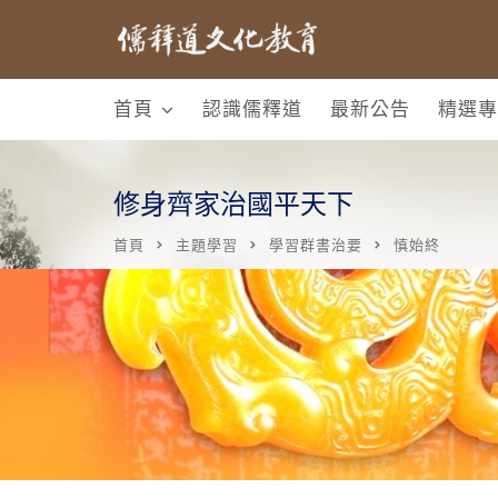
首頁
認識儒釋道
最新公告
精選專
修身齊家治國平天下
首頁
主題學習
學習群書治要
慎始終