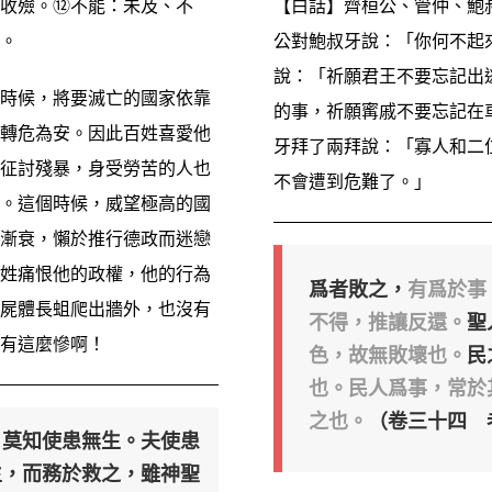
收殮。⑫不能：未及、不
【白話】齊桓公、管仲、鮑
。
公對鮑叔牙說：「你何不起
說：「祈願君王不要忘記出
時候，將要滅亡的國家依靠
的事，祈願寗戚不要忘記在
轉危為安。因此百姓喜愛他
牙拜了兩拜說：「寡人和二
征討殘暴，身受勞苦的人也
不會遭到危難了。」
。這個時候，威望極高的國
漸衰，懶於推行德政而迷戀
姓痛恨他的政權，他的行為
爲者敗之，
有爲於事
屍體長蛆爬出牆外，也沒有
不得，推讓反還。
聖
有這麼慘啊！
色，故無敗壞也。
民
也。民人爲事，常於
之也。
（卷三十四 
，莫知使患無生。夫使患
生，而務於救之，雖神聖