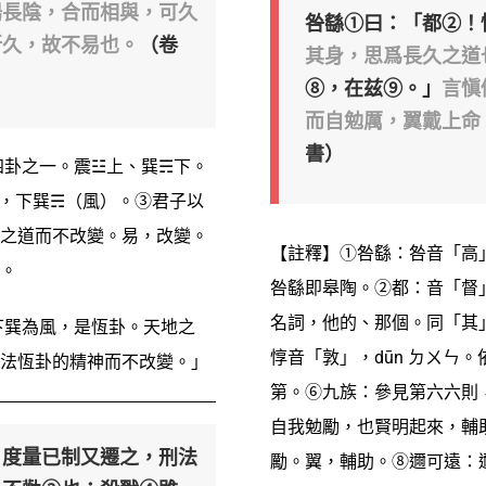
陽長陰，合而相與，可久
咎繇①曰：「都②！
所久，故不易也。
（卷
其身，思爲長久之道
⑧，在兹⑨。」
言愼
而自勉厲，翼戴上命
書）
四卦之一。震☳上、巽☴下。
，下巽☴（風）。③君子以
之道而不改變。易，改變。
【註釋】①咎繇：咎音「高」，
。
咎繇即皋陶。②都：音「督」
名詞，他的、那個。同「其
下巽為風，是恆卦。天地之
惇音「敦」，dūn ㄉㄨㄣ
法恆卦的精神而不改變。」
第。⑥九族：參見第六六則
自我勉勵，也賢明起來，輔
，度量已制又遷之，刑法
勵。翼，輔助。⑧邇可遠：邇