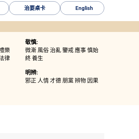
治要桌卡
English
敬慎:
禮樂
微漸
風俗
治亂
鑒戒
應事
慎始
法律
終
養生
明辨:
邪正
人情
才德
朋黨
辨物
因果