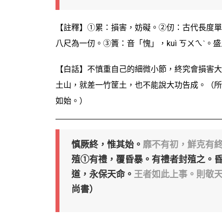
【註釋】①累：損害，妨礙。②仞：古代長度單
八尺為一仞。③簣：音「愧」，kuì ㄎㄨㄟˋ。
【白話】不慎重自己的細微小節，終究會損害大
土山，就差一竹筐土，也不能說大功告成。（所
如始。）
慎厥終，惟其始。
靡不有初，鮮克有
殖①有禮，覆昏暴。
有禮者封殖之。
道，永保天命。
王者如此上事。則敬
尚書）