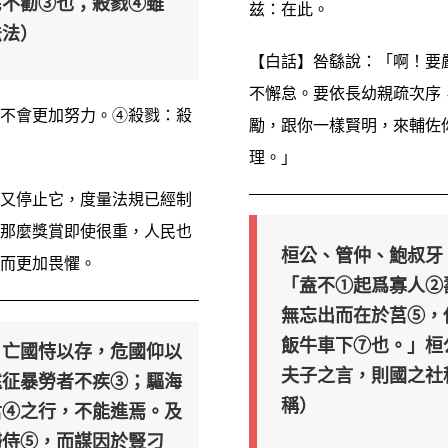
民不勸③也；殺戮④雖
兹：在此。
法法）
【白話】咎繇說：「啊！要
不懈怠。要依長幼親疏次序
不會更加努力。④殺戮：殺
勵，跟你一樣賢明，來輔佐
理。」
又停止它，度量法規已經制
那麼獎賞即使很重，人民也
桓公、管仲、鮑叔牙
而更加畏懼。
「盍不①起爲寡人②
無忘出而在於莒⑤，
飯牛車下⑦也。」桓
，亡國恃以存，危國仰以
夫子之言，則國之社
遠征暴勞者不疾③；驅海
稱）
君④之行，不能進焉。及
婦侍⑤，而謀因於豎刁