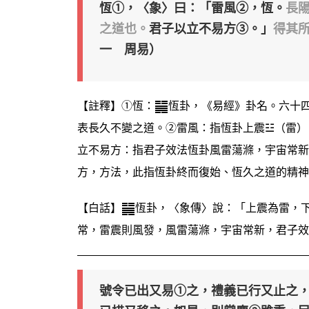
恆①，〈𧰼〉曰：「雷風②，恆。
長
之道也。
君子以立不易方③。」
得其
一 周易）
【註釋】①恆：
恆卦，《易經》卦名。六十
表長久不變之道。②雷風：指恆卦上震☳（雷）
立不易方：指君子效法恆卦風雷蕩滌，宇宙常新
方，方法，此指恆卦終而復始、恆久之道的精神
【白話】
恆卦，〈象傳〉說：「上震為雷，
常，雷震則風發，風雷蕩滌，宇宙常新，君子效
號令已出又易①之，禮義已行又止之