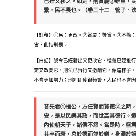
已措又移之。如是，則賞慶②雖重，
繁，民不畏也。（卷三十二 管子．
【註釋】①易：更改。②賞慶：獎賞。③不勸：
害，此指刑罰。
【白話】號令已經發出又更改它，禮義已經推行
定又改變它，刑法已實行又撤銷它。像這樣子，
不會更加努力；刑罰即使很頻繁，人民也不會因
昔先君①桓公，方任賢而贊德②之時
安，是以民樂其政，而世高其德行。
內使朝天子，諸侯不怨。當是時，盛
其卒而衰，怠於德而並於樂，身溺於