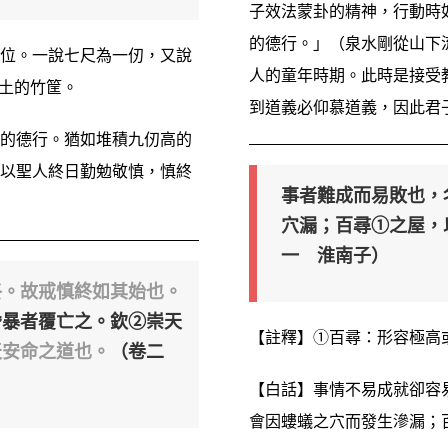
子效法蒙卦的精神，行動時
的德行。」（泉水剛從山下
位。一說七尺為一仞，又說
人的童年時期。此時是接受
盛土的竹筐。
到道義必仰慕道義，因此君
的德行。猶如堆積九仞高的
以聖人終日勤勉敬慎，慎終
事者難成而易敗也，
穴漏；百尋①之屋，
一 淮南子）
終。故戒慎終如其始也。
昏暴者覆亡之。
欽②崇天
【註釋】①百尋：形容極高
天安命之道也。
（卷二
【白話】事情不易成就卻容
會因螻蟻之穴而發生滲漏；