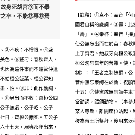
。故身死胡宮⑨而不擧
【註釋】①盍不：盍音「何」
紂之卒，不能⑫惡⑬焉
國君自稱的謙詞。③壽：此
「壽」。④奉杯：奉音「捧」
使公無忘出而在於莒：春秋
。③不疾：不憎恨。④盛
上了齊君。鮑叔牙向桓公敬
美色。⑥豎刁：春秋齊人，
桓公勿忘當年的苦難。使，
也因為這件事而不聽管仲遺
制》：「王者之制祿爵，公
不給桓公飯菜。桓公得知
管仲無忘束縛在於魯：祝願
患、怕。⑧非：此作動詞，
十五）⑦使寗戚無忘飯牛車
。⑪蟲出而不收：齊桓公四
當動詞，餵飼動物。（事參
公子無虧、公子昭、公子
某人尊敬，離開座位站起，
七日，齊桓公餓死。五公子
稷為帝王所祭拜，後用來泛
六十七天，屍蟲都爬出來，