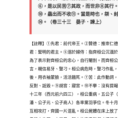
⑥，是以民苦⑦其政，而世非⑧其行
⑩，蟲出而不收⑪。當是時也，桀、
⑭。（卷三十三 晏子．諫上）
【註釋】①先君：前代帝王。②贊德：推崇仁德
君：聖明的君主。⑤溺於婦侍：指齊桓公沉湎於
為了表示對齊桓公的忠心，自行閹割。而齊桓公
言，親信易牙、豎刁。桓公病危時，豎刁作亂，
後，用衣袖蒙臉，活活餓死。⑦苦：此作動詞，
反對、詆毀。⑨胡宮：寢宮。⑩不擧：沒有提報
十三年（西元前六四三），桓公重病，五公子（
潘、公子元、公子商人）各率黨羽爭位。冬十月
互相攻打，齊國一片混亂。桓公屍體在床上放了