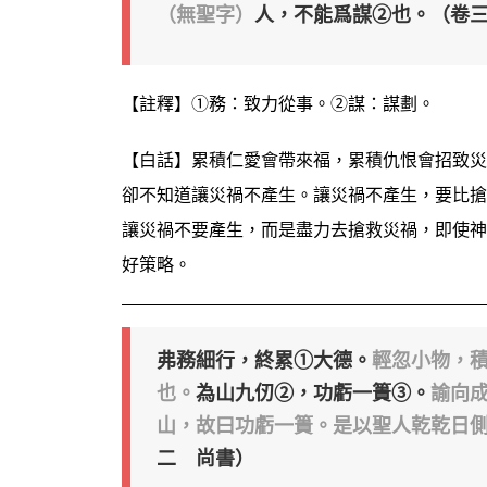
（無聖字）
人，不能爲謀②也。（卷
【註釋】①務：致力從事。②謀：謀劃。
【白話】累積仁愛會帶來福，累積仇恨會招致災
卻不知道讓災禍不產生。讓災禍不產生，要比搶
讓災禍不要產生，而是盡力去搶救災禍，即使神
好策略。
弗務細行，終累①大德。
輕忽小物，
也。
為山九仞②，功虧一簣③。
諭向
山，故曰功虧一簣。是以聖人乾乾日
二 尚書）