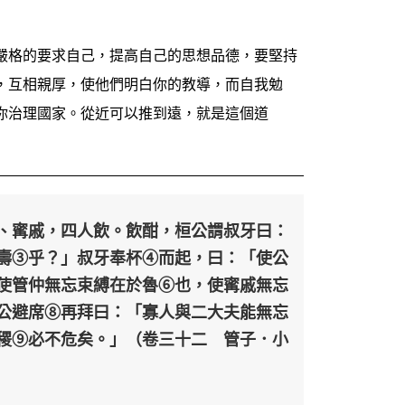
嚴格的要求自己，提高自己的思想品德，要堅持
，互相親厚，使他們明白你的教導，而自我勉
你治理國家。從近可以推到遠，就是這個道
、寗戚，四人飲。飲酣，桓公謂叔牙曰：
壽③乎？」叔牙奉杯④而起，曰：「使公
使管仲無忘束縛在於魯⑥也，使寗戚無忘
公避席⑧再拜曰：「寡人與二大夫能無忘
稷⑨必不危矣。」（卷三十二 管子．小