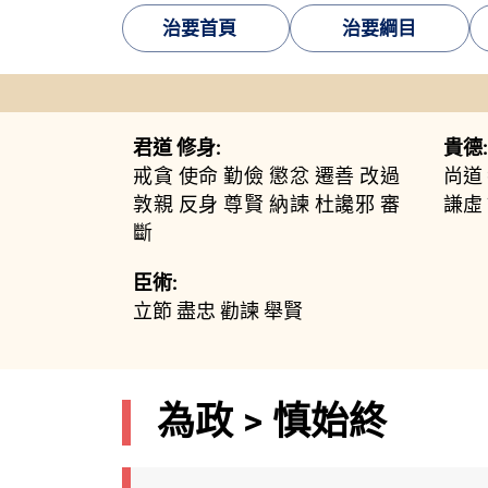
治要首頁
治要綱目
君道 修身:
貴德:
戒貪
使命
勤儉
懲忿
遷善
改過
尚道
敦親
反身
尊賢
納諫
杜讒邪
審
謙虛
斷
臣術:
立節
盡忠
勸諫
舉賢
為政 > 慎始終