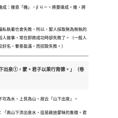
成：幾音「機」，jī ㄐㄧ。將要達成。幾，將
偏私執著也會失敗，所以，聖人採取無為無執的
般人做事，常在即將成功時卻失敗了。（一般人
位好名，奢泰盈滿，而招致失敗。）
下出泉①，蒙。君子以果行育德。」（卷
下坎為水，上艮為山，故云「山下出泉」。
：「高山下流出泉水，這是啟迪蒙昧的象徵。君