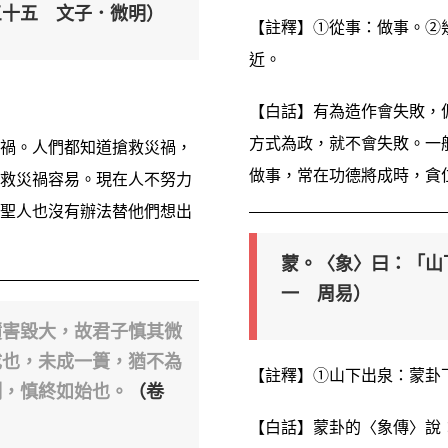
三十五 文子．微明）
【註釋】①從事：做事。②幾
近。
【白話】有為造作會失敗，
方式為政，就不會失敗。一
禍。人們都知道搶救災禍，
做事，常在功德將成時，貪
救災禍容易。現在人不努力
聖人也沒有辦法替他們想出
蒙。〈象〉曰：「山
一 周易）
積害毀大，故君子慎其微
成也，未成一簣，猶不為
【註釋】①山下出泉：蒙卦
側，慎終如始也。
（卷
【白話】蒙卦的〈象傳〉說