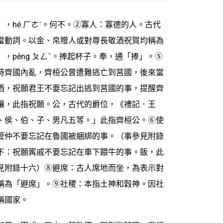
，hé ㄏㄜˊ。何不。②寡人：寡德的人。古代
當動詞。以金、帛贈人或對尊長敬酒祝賀均稱為
，pěng ㄆㄥˇ。捧起杯子。奉，通「捧」。⑤
時齊國內亂，齊桓公曾遭難逃亡到莒國，後來當
酒，祝願君王不要忘記出逃到莒國的事，提醒齊
讓，此指祝願。公，古代的爵位，《禮記．王
、侯、伯、子、男凡五等。」此指齊桓公。⑥使
管仲不要忘記在魯國被綑綁的事。（事參見附錄
下：祝願寗戚不要忘記在車下餵牛的事。飯，此
見附錄十六）⑧避席：古人席地而坐，為表示對
稱為「避席」。⑨社稷：本指土神和穀神。因社
稱國家。