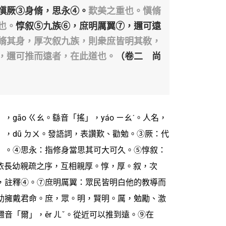
愼厥③身脩，思永④。
歎美之重也。愼脩
也。
惇叙⑤九族⑥，庶明厲翼⑦，邇可遠
脩其身，厚次叙九族，則衆庶皆明其敎，
，邇可推而遠者，在此道也。
（卷二 尚
gāo ㄍㄠ。繇音「搖」，yáo ㄧㄠˊ。人名，
，dū ㄉㄨ。發語詞，表讚歎、勸勉。③厥：代
」。④思永：指修身當思其可大可久。⑤惇叙：
。依長幼親疏之序，互相親厚。惇，厚。叙，次
，註釋④。⑦庶明厲翼：眾民皆明白他的教導而
助擁戴君命。庶，眾。明，賢明。厲，勉勵、激
音「爾」，ěr ㄦˇ。從近可以推到遠。⑨在