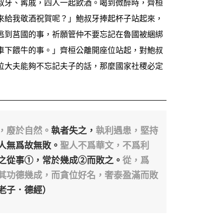
叔牙、寗戚，四人一起飲酒。喝到微醉時，齊桓
來給我敬酒祝賀呢？」鮑叔牙捧起杯子站起來，
逃到莒國的事，祈願管仲不要忘記在魯國被綑綁
車下餵牛的事。」齊桓公離開座位站起，對鮑叔
位大夫能夠不忘記夫子的話，那麼國家社稷必定
，廢於自然。
執者失之，
執利遇患，堅持
人無爲故無敗。
聖人不爲華文，不爲利
之從事①，常於幾成②而敗之。
從，爲
其功德幾成，而貪位好名，奢泰盈滿而敗
老子．德經）