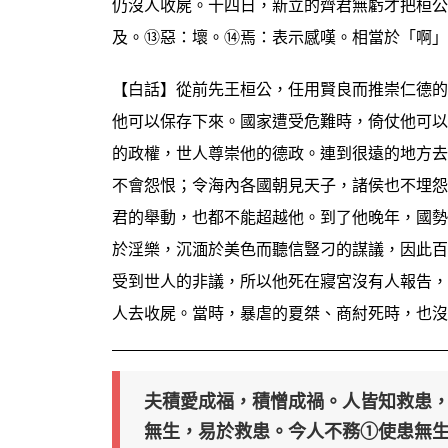
仍沒人收屍。十四日，新立的齊君無虧才把桓公
及。⑬惡：壞。⑭焉：表示感嘆。相當於「啊」
【白話】從前先王桓公，任用賢良而推崇仁德的
他可以保存下來。國家遭受危難時，倚仗他可以
的政權，世人尊崇他的德政。連到很遠的地方去
不會怨恨；令海內各國朝見天子，諸侯也不埋怨
君的舉動，也都不能超越他。到了他晚年，國勢
於淫樂，沉湎於美色而聽信豎刁的謀議，因此百
受到世人的非議，所以他死在寢宮沒有人報告，
人去收屍。當時，暴虐的夏桀、商紂死時，也沒
夫積愛成福，積憎成禍。人皆知救患
無生，易於救患。今人不務①使患無