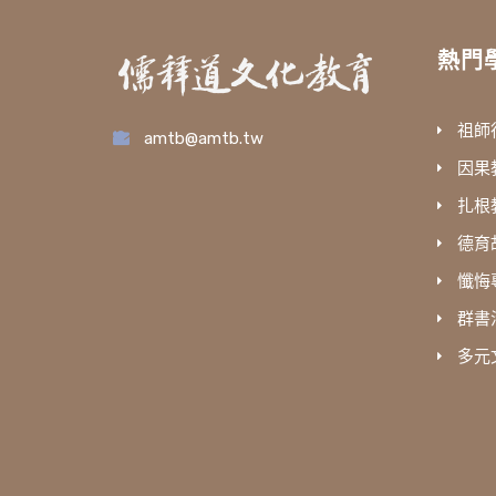
熱門
祖師
amtb@amtb.tw
因果
扎根
德育
懺悔
群書
多元