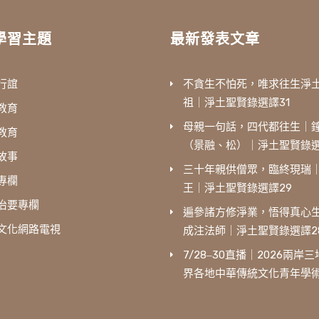
學習主題
最新發表文章
行誼
不貪生不怕死，唯求往生淨
祖｜淨土聖賢錄選譯31
教育
母親一句話，四代都往生｜
教育
（景融、松）｜淨土聖賢錄選
故事
三十年親供僧眾，臨終現瑞
專欄
王｜淨土聖賢錄選譯29
治要專欄
遍參諸方修淨業，悟得真心
文化網路電視
成注法師｜淨土聖賢錄選譯2
7/28‒30直播｜2026兩岸
界各地中華傳統文化青年學