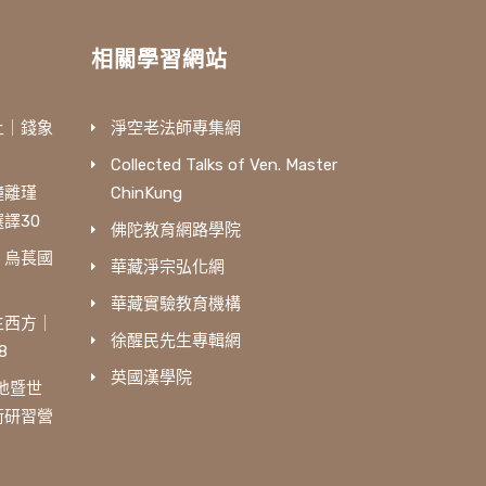
相關學習網站
土｜錢象
淨空老法師專集網
Collected Talks of Ven. Master
鐘離瑾
ChinKung
譯30
佛陀教育網路學院
｜烏萇國
華藏淨宗弘化網
華藏實驗教育機構
生西方｜
徐醒民先生專輯網
8
英國漢學院
三地暨世
術研習營