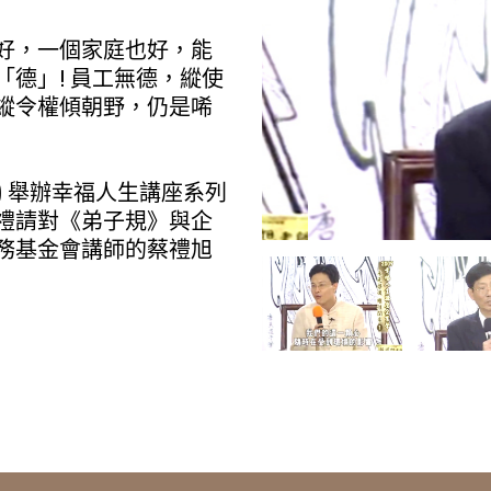
好，一個家庭也好，能
德」! 員工無德，縱使
縱令權傾朝野，仍是唏
(二) 舉辦幸福人生講座系列
禮請對《弟子規》與企
務基金會講師的蔡禮旭