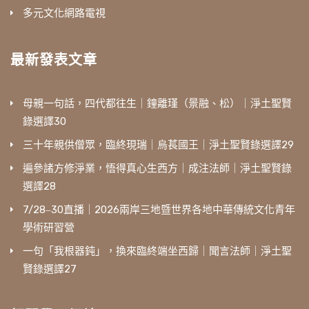
多元文化網路電視
最新發表文章
母親一句話，四代都往生｜鐘離瑾（景融、松）｜淨土聖賢
錄選譯30
三十年親供僧眾，臨終現瑞｜烏萇國王｜淨土聖賢錄選譯29
遍參諸方修淨業，悟得真心生西方｜成注法師｜淨土聖賢錄
選譯28
7/28‒30直播｜2026兩岸三地暨世界各地中華傳統文化青年
學術研習營
一句「我根器鈍」，換來臨終端坐西歸｜聞言法師｜淨土聖
賢錄選譯27