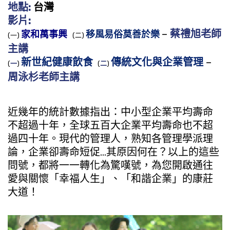
地點:
台灣
影片:
–
蔡禮旭老師
家和萬事興
移風易俗莫善於樂
(一)
(二)
主講
新世紀健康飲食
傳統文化與企業管理
–
(
一
)
(
二
)
周泳杉老師主講
近幾年的統計數據指出：中小型企業平均壽命
不超過十年，全球五百大企業平均壽命也不超
過四十年。現代的管理人，熟知各管理學派理
論，企業卻壽命短促…其原因何在？以上的這些
問號，都將一一轉化為驚嘆號，為您開啟通往
愛與關懷「幸福人生」、「和諧企業」的康莊
大道！