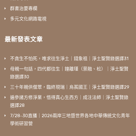
群書治要專欄
多元文化網路電視
最新發表文章
不貪生不怕死，唯求往生淨土｜錢象祖｜淨土聖賢錄選譯31
母親一句話，四代都往生｜鐘離瑾（景融、松）｜淨土聖賢
錄選譯30
三十年親供僧眾，臨終現瑞｜烏萇國王｜淨土聖賢錄選譯29
遍參諸方修淨業，悟得真心生西方｜成注法師｜淨土聖賢錄
選譯28
7/28‒30直播｜2026兩岸三地暨世界各地中華傳統文化青年
學術研習營