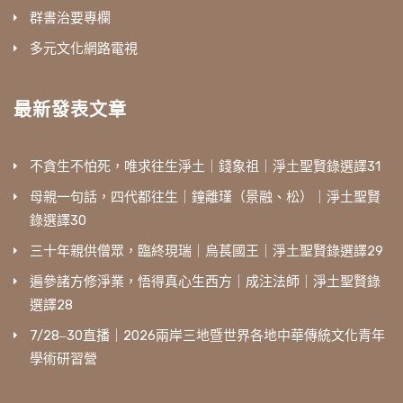
群書治要專欄
多元文化網路電視
最新發表文章
不貪生不怕死，唯求往生淨土｜錢象祖｜淨土聖賢錄選譯31
母親一句話，四代都往生｜鐘離瑾（景融、松）｜淨土聖賢
錄選譯30
三十年親供僧眾，臨終現瑞｜烏萇國王｜淨土聖賢錄選譯29
遍參諸方修淨業，悟得真心生西方｜成注法師｜淨土聖賢錄
選譯28
7/28‒30直播｜2026兩岸三地暨世界各地中華傳統文化青年
學術研習營