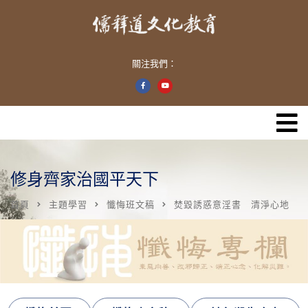
關注我們：
修身齊家治國平天下
首頁
主題學習
懺悔班文稿
焚毀誘惑意淫書 清淨心地