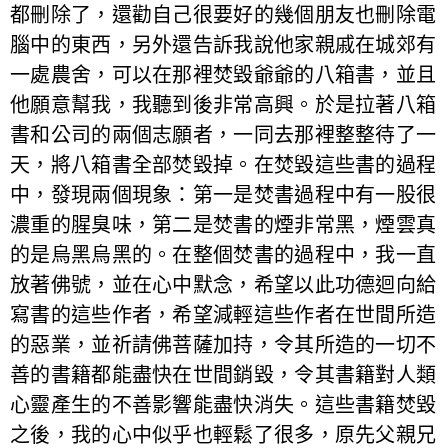
都刪除了，還勸自己很要好的幾個朋友也刪除電
腦中的東西，另外還告訴我說他家親戚在城郊有
一處農舍，可以在那裡焚毀爺爺的八箱書，並且
他願意幫我，我聽到後非常高興。於是拉著八箱
書和公司的兩個志願者，一同去那裡整整待了一
天，將八箱書全部焚毀掉。在焚毀這些書的過程
中，發現兩個現象：第一是焚書過程中有一股很
濃重的腥臭味，第二是焚書的煙非常黑，煙雲真
的是烏黑烏黑的。在整個焚書的過程中，我一直
放著佛號，並在心中默念，希望以此功德迴向給
寫書的這些作者，希望減輕這些作者在世間所造
的惡業，並祈請佛菩薩加持，令其所造的一切不
善的書籍都能盡快在世間銷毀，令其書籍對人類
心靈產生的不善影響能盡快消失。這些書籍焚毀
之後，我的心中似乎也輕鬆了很多，原先父親兄