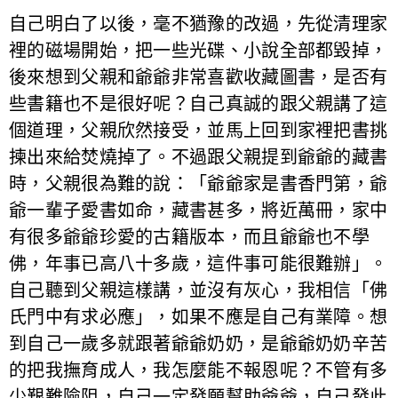
自己明白了以後，毫不猶豫的改過，先從清理家
裡的磁場開始，把一些光碟、小說全部都毀掉，
後來想到父親和爺爺非常喜歡收藏圖書，是否有
些書籍也不是很好呢？自己真誠的跟父親講了這
個道理，父親欣然接受，並馬上回到家裡把書挑
揀出來給焚燒掉了。不過跟父親提到爺爺的藏書
時，父親很為難的說：「爺爺家是書香門第，爺
爺一輩子愛書如命，藏書甚多，將近萬冊，家中
有很多爺爺珍愛的古籍版本，而且爺爺也不學
佛，年事已高八十多歲，這件事可能很難辦」。
自己聽到父親這樣講，並沒有灰心，我相信「佛
氏門中有求必應」，如果不應是自己有業障。想
到自己一歲多就跟著爺爺奶奶，是爺爺奶奶辛苦
的把我撫育成人，我怎麼能不報恩呢？不管有多
少艱難險阻，自己一定發願幫助爺爺，自己發此