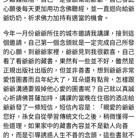
心願後每天更加用功念佛聽經，並一直迴向給爺
爺奶奶，祈求佛力加持有適當的機會。
今年一月份爺爺所住的城市邀請我講課，接到這
個邀請，自己第一個念頭就是一定完成自己所發
的心願。到爺爺家裡，爺爺見到我很歡喜，自己
看了看爺爺的藏書，果然有一些並不好，雖然是
正規出版社出版的，但並非善書，想到爺爺非常
愛惜圖書而且年紀大了，耳朵還有點背，怎樣跟
爺爺溝通要毀掉他心愛的圖書呢？自己就以真誠
心祈請佛菩薩加持，講課的當晚在住宿的酒店給
爺爺發了一條短信，短信內容是：「親愛的爺爺
您好，孫女自從學習傳統文化之後，稍微懂得一
些道理，如果家中的藏書內容並不是勸人向善
的，而是引導誘惑人生不善的念頭，這些書就不