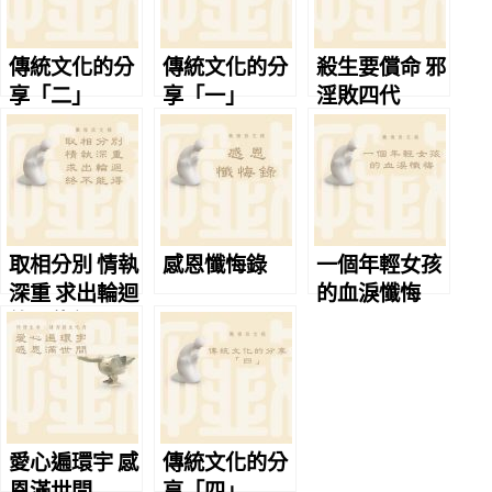
傳統文化的分
傳統文化的分
殺生要償命 邪
享「二」
享「一」
淫敗四代
取相分別 情執
感恩懺悔錄
一個年輕女孩
深重 求出輪迴
的血淚懺悔
終不能得
愛心遍環宇 感
傳統文化的分
恩滿世間
享「四」