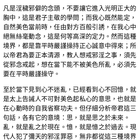
凡是淫穢邪僻的念頭，不要讓它進入光明正大的
胸中，這是君子主敬的學問；而我心既然能定，
自然美色當前時，任由對方百般引誘，在我心中
絕無絲毫動念，這是何等高深的定力。然而這種
境界，都是靠平時嚴謹操持正心誠意中得來；所
以帝君為要正本清源，教人想戒邪淫之事，須先
從邪念戒起，想在當下能不被美色所亂，必須先
要在平時嚴謹操守。
至於當下見到心不迷亂，已經看到心不回憶，就
是太上告誡人不可對美色起私心的意思，也就是
在心動時的自我省察功夫。但仔細分析帝君這三
句話，各有它的意境：思，就是思之於未來。
亂，就是亂之於現在。憶，就是憶之於過去。現
代人犯了彌天的邪淫罪惡，無非都從這三種境界