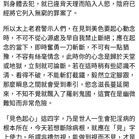
到身體去犯，就已違背天理而陷入人慾，陰府已
經將它列入無窮的罪案了。
所以太上老君警示人們，在見到美色要起心動念
時，不可不從心源處及早自我禁止斷絕；應在起
念的當下，即時奮勇一刀斬斷，不可有一點猶
豫，不容有絲毫情念。此時你的心念是歸於天堂
或地獄，立刻就可論斷。若在這時稍有些認識不
清、看得不破，不能斬釘截鐵，毅然立定腳跟，
那麼瞬息之間就會受到牽引，慾念滋長蔓延開
來，不知不覺就飄入了羅剎鬼國，這實在是幽微
難知而非常危險。
「見色起心」這四字，乃是世人一生會犯淫病的
根本所在，今天若想斷除病根，就應在「見」字
上使力。所謂非禮勿視，能做到視而不見，才是