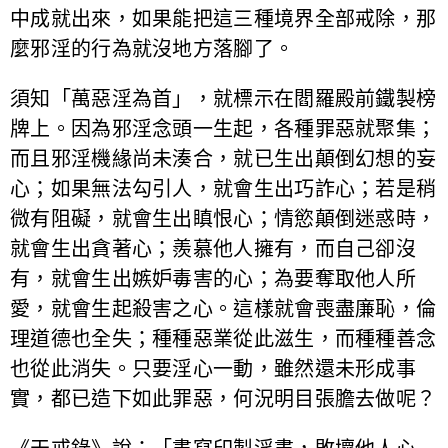
中成就出來，如果能把這三種境界全部戒除，那
麼邪淫的行為就沒地方落腳了。
須知「萬惡淫為首」，就標示在閻羅殿前鐵製榜
牌上。因為邪淫念頭一生起，各種罪惡就聚集；
而且邪淫機緣尚未湊合，就已生出顛倒幻想的妄
心；如果無法勾引人，就會生出巧詐心；若是稍
微有阻礙，就會生出瞋恨心；情慾顛倒迷惑時，
就會生出貪著心；羨慕他人擁有，而自己卻沒
有，就會生出嫉妒毒害的心；為要奪取他人所
愛，就會生起殺害之心。這樣就會喪盡廉恥，倫
理道德也全失；種種惡業從此滋生，而種種善念
也從此消失。只要淫心一動，雖然還未形成事
實，都已造下如此罪惡，何況明目張膽去做呢？