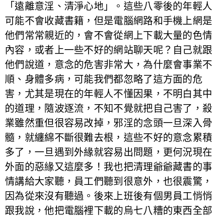
「遠離意淫、清淨心地」。這些八零後的年輕人
可能不會收藏書籍，但是電腦網路和手機上網是
他們常常親近的，會不會從網上下載大量的色情
內容，或者上一些不好的網站聊天呢？自己就跟
他們說道，意念的危害非常大，為什麼會事業不
順、身體多病，可能我們都忽略了這方面的危
害，尤其是現在的年輕人不懂因果，不明白其中
的道理，隨波逐流，不知不覺就把自己害了，殺
業雖然重但很容易改掉，邪淫的念頭一旦深入骨
髓，就纏綿不斷很難去根，這些不好的意念累積
多了，一旦遇到外緣就容易出問題，更何況現在
外面的惡緣又這麼多！我也把清理爺爺藏書的事
情講給大家聽，員工們聽到很意外，也很震驚，
因為從來沒有聽過。後來上班後有個男員工悄悄
跟我說，他把電腦裡下載的烏七八糟的東西全部