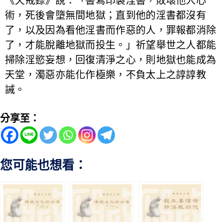
《天戒錄》說：「書寫印製淫書，敗壞他人心
術，死後會墮無間地獄；直到他的淫書都沒有
了，以及因為看他淫書而作惡的人，罪報都消除
了，才能脫離地獄而投生。」祈望舉世之人都能
掃除淫慾妄想，回復清淨之心，則地獄也能成為
天堂，濁惡亦能化作極樂，不負太上之諄諄教
誡。
分享至：
您可能也想看：