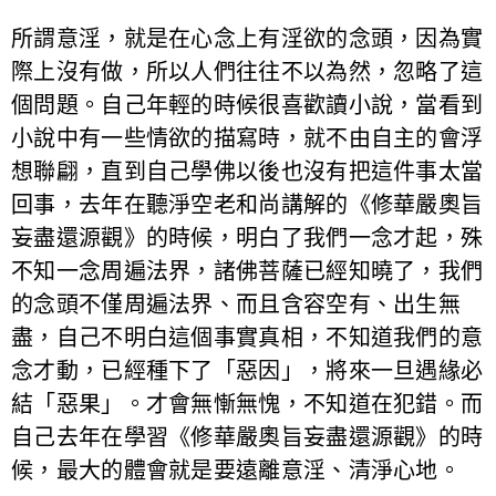
所謂意淫，就是在心念上有淫欲的念頭，因為實
際上沒有做，所以人們往往不以為然，忽略了這
個問題。自己年輕的時候很喜歡讀小說，當看到
小說中有一些情欲的描寫時，就不由自主的會浮
想聯翩，直到自己學佛以後也沒有把這件事太當
回事，去年在聽淨空老和尚講解的《修華嚴奧旨
妄盡還源觀》的時候，明白了我們一念才起，殊
不知一念周遍法界，諸佛菩薩已經知曉了，我們
的念頭不僅周遍法界、而且含容空有、出生無
盡，自己不明白這個事實真相，不知道我們的意
念才動，已經種下了「惡因」，將來一旦遇緣必
結「惡果」。才會無慚無愧，不知道在犯錯。而
自己去年在學習《修華嚴奧旨妄盡還源觀》的時
候，最大的體會就是要遠離意淫、清淨心地。