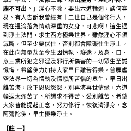
塵不可出。」
淫心不除，要出六道輪迴，談何容
易。有人告訴我曾經有十二世自己是個修行人，
現在還淪落為情執深重的女身，可悲啊！這生遇
到淨土法門，求生西方極樂世界，雖然淫心不須
滅斷，但至少要伏住，否則都會障礙往生淨土。
在此向無量劫至今生因情執、癡迷，及身、口、
意三業所犯之邪淫及邪行所傷害的一切眾生至誠
懺悔，希望佛力加持大家早日離苦得樂。普願虛
空法界一切為情執及情慾所苦惱的眾生，早日出
離苦海，放下恩恩怨怨，別再演再世情緣，六道
輪迴太痛苦了。所謂求不得苦、愛別離苦。希望
大家皆能提起正念，努力修行，恢復清淨身，念
阿彌陀佛，早生極樂淨土。
【註 一】