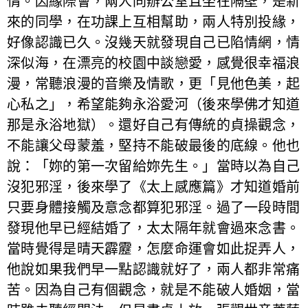
情。因緣際會，兩人同辦公室且坐在隔壁，是新
來的同學，在功課上互相幫助，兩人特別投緣，
好像認識已久。沒幾天就發現自己已陷情網，情
深似海，在漂亮的校園中談戀愛，感覺很幸福浪
漫，常聽浪漫的音樂及情歌，更「見他色美，起
心私之」，希望能夠永浴愛河（後來學佛才知道
那是永浴地獄）。還好自己有傳統的貞操觀念，
不能讓父母蒙羞，堅持不能破最後的底線。他也
說：「妳的第一次留給妳先生。」當時以為自己
沒犯邪淫，後來學了《太上感應篇》才知道婚前
只要身體接觸及意念都算犯邪淫。過了一段時間
發現他早已經結婚了，太太隔年就會過來念書。
當時覺得是晴天霹靂，怎麼命運會如此捉弄人，
他說如果我們早一點認識就好了，兩人都非常痛
苦。因為自己有個觀念，就是不能破人婚姻，當