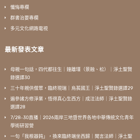
懺悔專欄
群書治要專欄
多元文化網路電視
最新發表文章
母親一句話，四代都往生｜鐘離瑾（景融、松）｜淨土聖賢
錄選譯30
三十年親供僧眾，臨終現瑞｜烏萇國王｜淨土聖賢錄選譯29
遍參諸方修淨業，悟得真心生西方｜成注法師｜淨土聖賢錄
選譯28
7/28‒30直播｜2026兩岸三地暨世界各地中華傳統文化青年
學術研習營
一句「我根器鈍」，換來臨終端坐西歸｜聞言法師｜淨土聖