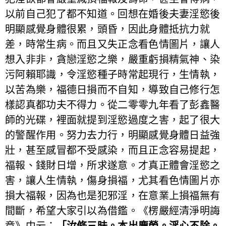
以前自己犯了都不知道。回想在婚後夫妻淫慾後
明顯感覺身體很累，頭昏，因此身體抵抗力就
差，時常生病。而且又失正念看色情圖片，讓人
想入非非，貪戀淫慾之樂，嚴重虧損精氣神、染
污阿賴耶識，令淫慾種子時常起現行，生情執，
以苦為樂，福德日損而不自知，導致自己修行怎
樣認真都功夫不得力。從二零零九年看了彭鑫醫
師的光碟，裡面就提到淫慾過度之害，起了很大
的警醒作用。努力去力行，明顯感覺身體日益強
壯，甚至感冒都不受感染，而且正念容易提起，
福報、錢財日增，所求遂意。才真正體會淫慾之
害，讓人生情執，傷身損福，尤其看色情圖片亦
損大福報，因為也是犯邪淫，在意業上損福無有
間斷，希望大家引以為借鑑。《楞嚴經清淨明誨
章》中云：
「汝修三昧。本出塵勞。淫心不除。