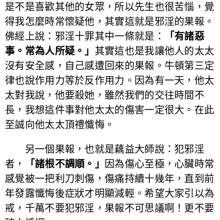
是不是喜歡其他的女眾，所以先生也很苦惱，覺
得我怎麼時常懷疑他，其實這就是邪淫的果報。
佛經上說：邪淫十罪其中一條就是：
「有諸惡
事。常為人所疑。」
其實這也是我讓他人的太太
沒有安全感，自己感遭回來的果報。牛頓第三定
律也說作用力等於反作用力。因為有一天，他太
太對我說，他要殺她，雖然我們的交往時間不
長，我想這件事對他太太的傷害一定很大。在此
至誠向他太太頂禮懺悔。
另一個果報，也就是藕益大師說：犯邪淫
者，
「諸根不調順。」
因為傷心至極，心臟時常
感覺被一把利刀刺傷，傷痛持續十幾年，直到前
年發露懺悔後症狀才明顯減輕。希望大家引以為
戒，千萬不要犯邪淫，果報不可思議啊！更不要