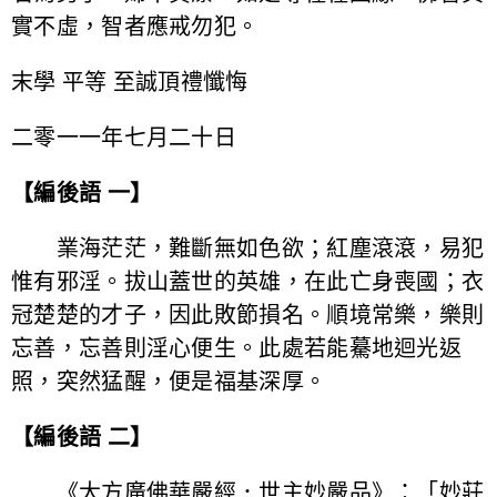
實不虛，智者應戒勿犯。
末學 平等 至誠頂禮懺悔
二零一一年七月二十日
【編後語 一】
業海茫茫，難斷無如色欲；紅塵滾滾，易犯
惟有邪淫。拔山蓋世的英雄，在此亡身喪國；衣
冠楚楚的才子，因此敗節損名。順境常樂，樂則
忘善，忘善則淫心便生。此處若能驀地迴光返
照，突然猛醒，便是福基深厚。
【編後語 二】
《大方廣佛華嚴經．世主妙嚴品》：「妙莊