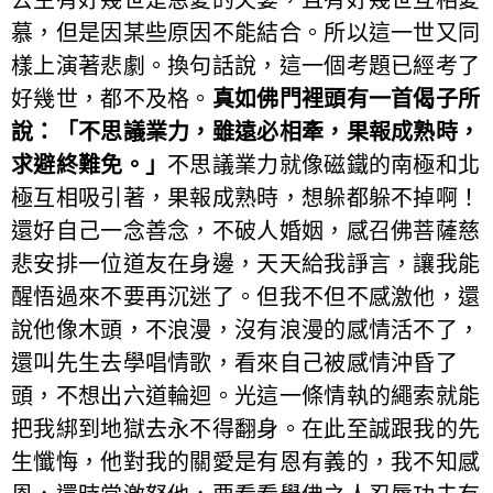
慕，但是因某些原因不能結合。所以這一世又同
樣上演著悲劇。換句話說，這一個考題已經考了
好幾世，都不及格。
真如佛門裡頭有一首偈子所
說：「不思議業力，雖遠必相牽，果報成熟時，
求避終難免。」
不思議業力就像磁鐵的南極和北
極互相吸引著，果報成熟時，想躲都躲不掉啊！
還好自己一念善念，不破人婚姻，感召佛菩薩慈
悲安排一位道友在身邊，天天給我諍言，讓我能
醒悟過來不要再沉迷了。但我不但不感激他，還
說他像木頭，不浪漫，沒有浪漫的感情活不了，
還叫先生去學唱情歌，看來自己被感情沖昏了
頭，不想出六道輪迴。光這一條情執的繩索就能
把我綁到地獄去永不得翻身。在此至誠跟我的先
生懺悔，他對我的關愛是有恩有義的，我不知感