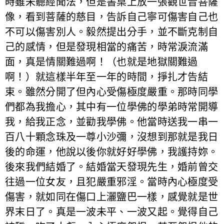
時雖未聽經聞法，但是書桌上放一張觀世音菩薩
像，看到菩薩的慈目，告訴自己寧可傷害自己也
不可以傷害別人。毅然提出分手，並不斷克制自
己的感情，但是發現相當的痛苦，時常淚流滿
面，真是情關難過啊！（也就是地獄關難過
啊！）就這樣半年至一年的時間，掙扎才告結
束。雖然分開了但內心受傷極度嚴重。那時同學
們都為我擔心，其中有一位學佛的學弟時常開導
我，給我正念，並勸我學佛。他當時送我一串一
百八十顆念珠及一尊小沙彌，沒想到那就是我日
後的命運，他說以後你就好好學佛，我護持妳。
後來我們結婚了。結婚當天發現先生，婚前曾交
往過一位女友，且犯嚴重邪淫。當時內心極度受
傷害，就如同在傷口上灑鹽巴一樣，感覺就是世
界末日了。真是一波未平、一波又起。覺得自己