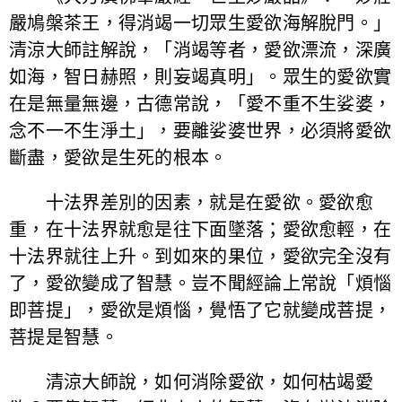
嚴鳩槃茶王，得消竭一切眾生愛欲海解脫門。」
清涼大師註解說，「消竭等者，愛欲漂流，深廣
如海，智日赫照，則妄竭真明」。眾生的愛欲實
在是無量無邊，古德常說，「愛不重不生娑婆，
念不一不生淨土」，要離娑婆世界，必須將愛欲
斷盡，愛欲是生死的根本。
十法界差別的因素，就是在愛欲。愛欲愈
重，在十法界就愈是往下面墜落；愛欲愈輕，在
十法界就往上升。到如來的果位，愛欲完全沒有
了，愛欲變成了智慧。豈不聞經論上常說「煩惱
即菩提」，愛欲是煩惱，覺悟了它就變成菩提，
菩提是智慧。
清涼大師說，如何消除愛欲，如何枯竭愛