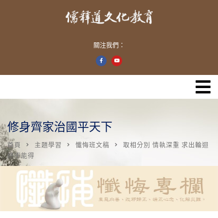
關注我們：
修身齊家治國平天下
首頁
主題學習
懺悔班文稿
取相分別 情執深重 求出輪迴
終不能得