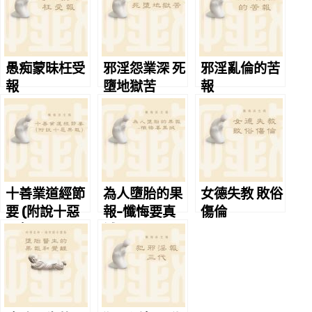
愚痴蒙昧枉受
邪淫怨業深 死
邪淫亂倫的苦
報
墮地獄苦
報
十善業道經節
為人墮胎的果
女德失教 敗俗
要 (附說十惡
報-懺悔要真
傷倫
果報)
誠