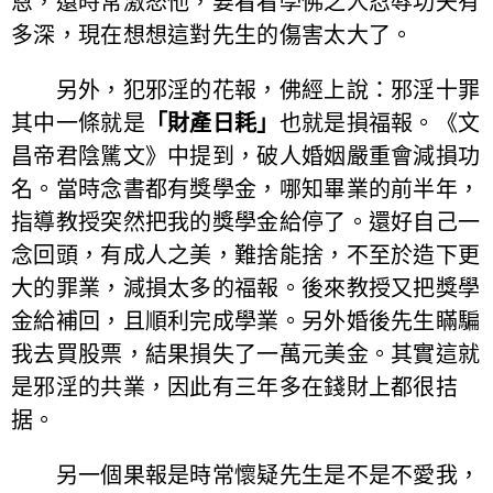
恩，還時常激怒他，要看看學佛之人忍辱功夫有
多深，現在想想這對先生的傷害太大了。
另外，犯邪淫的花報，佛經上說：邪淫十罪
其中一條就是
「財產日耗」
也就是損福報。《文
昌帝君陰騭文》中提到，破人婚姻嚴重會減損功
名。當時念書都有獎學金，哪知畢業的前半年，
指導教授突然把我的獎學金給停了。還好自己一
念回頭，有成人之美，難捨能捨，不至於造下更
大的罪業，減損太多的福報。後來教授又把獎學
金給補回，且順利完成學業。另外婚後先生瞞騙
我去買股票，結果損失了一萬元美金。其實這就
是邪淫的共業，因此有三年多在錢財上都很拮
据。
另一個果報是時常懷疑先生是不是不愛我，