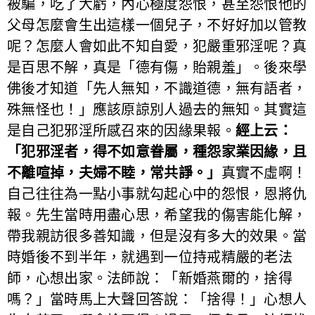
被騙，吃了大虧，內心極度怨恨，甚至怨恨他的
父母怎麼會生出這樣一個兒子，不好好加以管教
呢？怎麼人會如此不知自愛，犯嚴重邪淫呢？真
是百思不解，真是「德有傷，貽親羞」。後來學
佛後才知道「先人無知，不識道德，無有語者，
殊無怪也！」應該原諒別人過去的無知。其實這
是自己犯邪淫所感召來的因緣果報。
經上云：
「犯邪淫者，得不如意眷屬，種怨家業因緣，且
不離喧掉，夫婦不睦，常共諍。」
真實不虛啊！
自己往往為一點小事就勾起心中的怨恨，恩將仇
報。先生當時用盡心思，希望我的傷害能化解，
帶我親訪很多善知識，但是沒有多大的效果。當
時婚後不到半年，就遇到一位持戒精嚴的老法
師，心想出家。法師說：「新婚燕爾的，捨得
嗎？」當時馬上大聲回答說：「捨得！」心想人