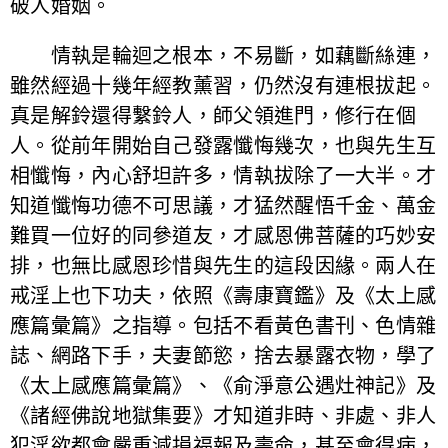
破人婚姻。
情執是輪迴之根本，不易斷，如藕斷絲連，
雖然經過十幾年經教薰習，仍然沒有連根拔起。
真是解鈴還得繫鈴人，師父領進門，修行在個
人。從前年開始自己發露懺悔幾次，也與先生互
相懺悔，內心舒坦許多，情執拔除了一大半。才
知道懺悔功德不可思議，才猛然醒悟千金、萬金
難買一位好的同參道友，才感恩佛菩薩的巧妙安
排，也無比感恩珍惜與先生的這段因緣。兩人在
戒淫上也下功夫，依照《壽康寶鑑》及《太上感
應篇彙篇》之指導。包括不看黃色書刊、色情雜
誌、網路下手，夫妻節慾，捨去暴露衣物，學了
《太上感應篇彙篇》、《俞淨意公遇灶神記》及
《諸經佛說地獄集要》才知道非時、非處、非人
犯淫欲都會嚴重減損福報及壽命，甚至會得病，