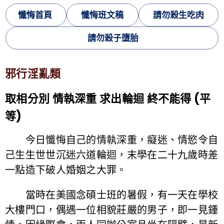
懺悔首頁
懺悔班文稿
請勿殺生吃肉
請勿殺子墮胎
邪行淫亂類
取相分別 情執深重 求出輪迴 終不能得 (平
等)
今日懺悔自己的情執深重，癡迷、情慾令自
己生生世世沉迷六道輪迴，末學在二十九歲時差
一點造下破人婚姻之大罪。
當時在美國念碩士班的暑假，有一天在學校
大樓門口，偶遇一位相貌莊嚴的男子，即一見鍾