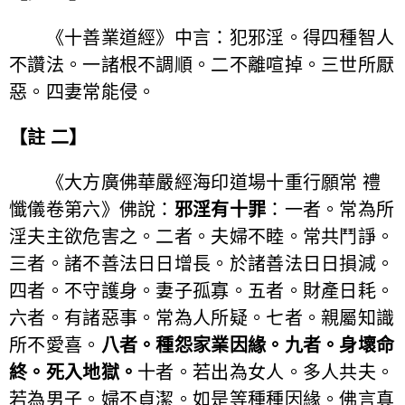
《十善業道經》中言：犯邪淫。得四種智人
不讚法。一諸根不調順。二不離喧掉。三世所厭
惡。四妻常能侵。
【註 二】
《大方廣佛華嚴經海印道場十重行願常 禮
懺儀卷第六》佛說：
邪淫有十罪
：一者。常為所
淫夫主欲危害之。二者。夫婦不睦。常共鬥諍。
三者。諸不善法日日增長。於諸善法日日損減。
四者。不守護身。妻子孤寡。五者。財產日耗。
六者。有諸惡事。常為人所疑。七者。親屬知識
所不愛喜。
八者。種怨家業因緣。九者。身壞命
終。死入地獄。
十者。若出為女人。多人共夫。
若為男子。婦不貞潔。如是等種種因緣。佛言真