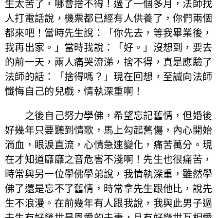
生太苦了，哪會捨不得！過了一個多月，法師找
人打電話說，機票都已經有人供養了，你們兩個
都來吧！當時先生說：「你先去，等我畢業後，
我再出家。」當時我說：「好。」沒想到，要去
的前一天，兩人痛哭流涕，捨不得，真是應驗了
法師的話：「捨得嗎？」現在回想，至誠向法師
懺悔自己的兒戲，情執深重啊！
之後自己努力學佛，希望忘記舊情，但婚後
好幾年只要聽到情歌，馬上勾起舊傷，內心開始
淌血，眼淚直流，心情急速變化，痛苦萬分。現
在才知道靡靡之音危害不淺啊！先生也很痛苦，
時常與另一位學佛學弟說，我情執深重，雖然學
佛了還是忘不了舊情，時常拿先生跟他比，說先
生不浪漫。在前幾年有人跟我說，我與此男子過
去生有好幾世是恩愛的夫妻，且有好幾世互相愛