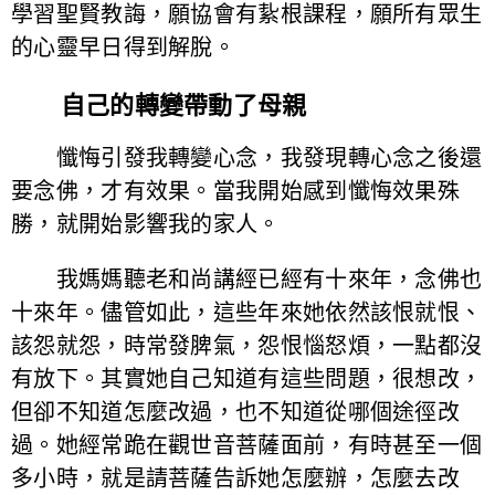
學習聖賢教誨，願協會有紥根課程，願所有眾生
的心靈早日得到解脫。
自己的轉變帶動了母親
懺悔引發我轉變心念，我發現轉心念之後還
要念佛，才有效果。當我開始感到懺悔效果殊
勝，就開始影響我的家人。
我媽媽聽老和尚講經已經有十來年，念佛也
十來年。儘管如此，這些年來她依然該恨就恨、
該怨就怨，時常發脾氣，怨恨惱怒煩，一點都沒
有放下。其實她自己知道有這些問題，很想改，
但卻不知道怎麼改過，也不知道從哪個途徑改
過。她經常跪在觀世音菩薩面前，有時甚至一個
多小時，就是請菩薩告訴她怎麼辦，怎麼去改