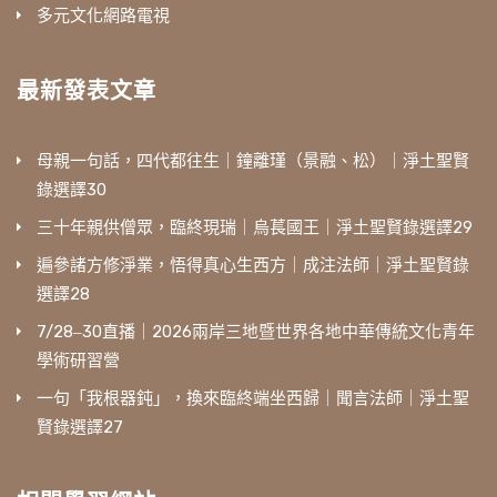
多元文化網路電視
最新發表文章
母親一句話，四代都往生｜鐘離瑾（景融、松）｜淨土聖賢
錄選譯30
三十年親供僧眾，臨終現瑞｜烏萇國王｜淨土聖賢錄選譯29
遍參諸方修淨業，悟得真心生西方｜成注法師｜淨土聖賢錄
選譯28
7/28‒30直播｜2026兩岸三地暨世界各地中華傳統文化青年
學術研習營
一句「我根器鈍」，換來臨終端坐西歸｜聞言法師｜淨土聖
賢錄選譯27