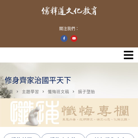
關注我們：
修身齊家治國平天下
首頁
主題學習
懺悔班文稿
損子墮胎