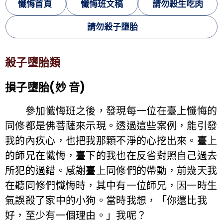
懺悔首頁
懺悔班文稿
請勿殺生吃肉
請勿殺子墮胎
殺子墮胎類
損子墮胎(妙 音)
參加懺悔班之後，發現每一位在臺上懺悔的
同修都是佛菩薩來示現。透過這些案例，能引發
我的內疚心，也把我那顆不淨的心挖出來。臺上
的師兄在懺悔，臺下的我也在反省對照自己過去
所犯的過錯。感謝臺上同修們的帶動，前幾天我
在聽同修們懺悔時，其中有一位師兄，因一時生
氣誤殺了家中的小狗。當時我想，「你還比我
好，至少有一個理由。」我呢？