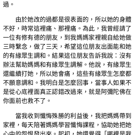
過。
由於她改的過都是很表面的，所以她的身體
不好，時常這裡痛、那裡痛。為此，我曾經請了
一位有修有德的朋友，到我媽媽家裡親自給她做
三時繫念，做了三天，希望這位朋友出面能和她
的有緣眾生調和。結果這位朋友告訴我說：沒有
辦法幫助媽媽和有緣眾生調解。他說，有緣眾生
還繼續打她，所以她會痛，這些有緣眾生怎麼都
不願意調和。我明白是怎麼回事，當事人如果不
是從心底裡面真正認錯改過來，就是阿彌陀佛在
你面前也救不了。
當我收到懺悔殊勝的利益後，我把媽媽帶到
家裡，每天陪著媽媽學習懺悔課程，協助她把她
心中的怨恨發出來。起初，她還覺得「哪裡是我