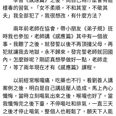
學習《感應篇》之後，問自己為什麼會有這
樣毒的習氣。「女不柔順，不和其室，不敬其
夫」我全部犯了，我很想改，有什麼方法？
兩年前老師在協會，帶小朋友《弟子規》班
時我也參加，老師講《感應篇》其中有一個故
事。我聽了之後，就發誓以後不再頂撞父母，再
犯就讓我去地獄，永不歸來。發完誓老師就回國
內。怎麼辦呢？剛認真想學做好一點，老師走
了，等了兩年現在才有《感應篇》課程。
以前經常喉嚨痛，吃藥也不行。看劉善人講
案例之後，明白是自己講話壓人造成。馬上內心
懺悔，當時立刻嘔氣出來之後，喉嚨也好了。當
我懺悔完之後下臺，不停嘔吐和排氣，一直三天
之後才停止嘔氣，整個人也輕鬆了，願天下人能