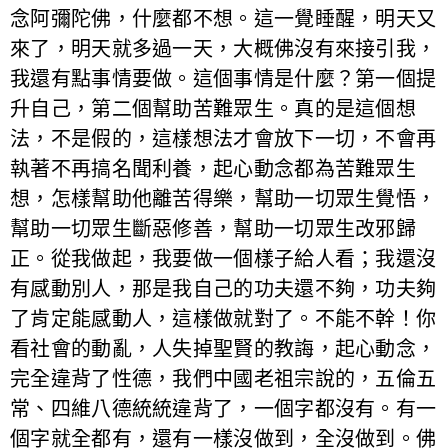
念阿彌陀佛，什麼都不想。這一覺睡醒，明天又
來了，明天就多過一天，大概佛沒有來接引我，
我還有點事情要做。這個事情是什麼？第一個提
升自己，第二個幫助苦難眾生。真的是這個想
法，不是假的，這樣想法才會放下一切，不會再
執著不再搞名聞利養，起心動念都為苦難眾生
想，怎樣幫助他離苦得樂，幫助一切眾生覺悟，
幫助一切眾生斷惡修善，幫助一切眾生改邪歸
正。從我做起，我要做一個樣子給人看；我還沒
有感動別人，那是我自己的功夫還不夠，功夫夠
了肯定能感動人，這樣做就對了。不能不幹！你
看社會的動亂，人失掉聖賢的教誨，起心動念，
完全違背了性德，我們中國老祖宗說的，五倫五
常、四維八德統統違背了，一個字都沒有。有一
個字就全都有，還有一樣沒做到，全沒做到。佛