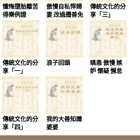
懺悔墮胎離苦
傲慢自私悍婦
傳統文化的分
得樂例證
妻 改過遷善免
享「三」
離婚
傳統文化的分
浪子回頭
瞋恚 傲慢 嫉
享「一」
妒 懷疑 懈怠
傳統文化的分
我的大善知識
享「四」
婆婆