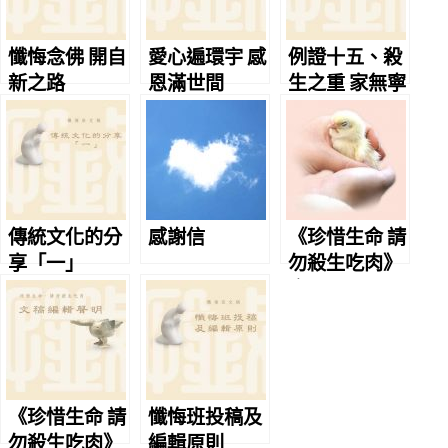
懺悔念佛 開自
愛心遍環宇 感
例證十五、殺
新之路
恩滿世間
生之重 家無寧
日
傳統文化的分
感謝信
《珍惜生命 請
享「一」
勿殺生吃肉》
序
《珍惜生命 請
懺悔班投稿及
勿殺生吃肉》
編輯原則