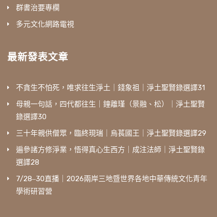
群書治要專欄
多元文化網路電視
最新發表文章
不貪生不怕死，唯求往生淨土｜錢象祖｜淨土聖賢錄選譯31
母親一句話，四代都往生｜鐘離瑾（景融、松）｜淨土聖賢
錄選譯30
三十年親供僧眾，臨終現瑞｜烏萇國王｜淨土聖賢錄選譯29
遍參諸方修淨業，悟得真心生西方｜成注法師｜淨土聖賢錄
選譯28
7/28‒30直播｜2026兩岸三地暨世界各地中華傳統文化青年
學術研習營