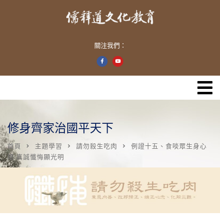
關注我們：
修身齊家治國平天下
首頁
主題學習
請勿殺生吃肉
例證十五、食啖眾生身心
壞 真誠懺悔顯光明