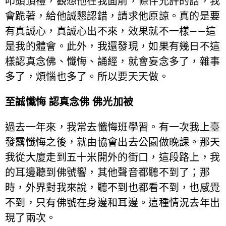
叩頭頂禮，觀想他在我面前，條件允許的話，我
會跪著，給他誠懇認錯，請求他原諒。真的是要
有真誠心，真誠心出不來，效果就不一樣——這
是我的體會。此外，我還發現，如果有幾日不這
樣認真念佛、懺悔、誦經，就會妄念多了，雜事
多了，煩惱也多了。所以要天天做。
至誠懺悔 認真念佛 佛光加被
過去一年來，我常去懺悔班學習。有一次我上臺
發露懺悔之後，就由協會出去公園做晚課。那天
我從大廈走到五十米開外的街口，這段路上，我
的耳邊聽到佛號響，其他聲音都聽不到了；那
時，外界對我來說，聽不到也都看不到，也感覺
不到，只有佛號在身邊和耳邊。這種情況去年出
現了兩次。