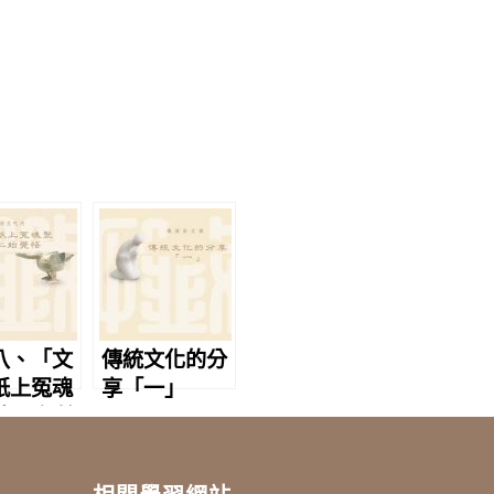
八、「文
傳統文化的分
紙上冤魂
享「一」
麻木不仁始