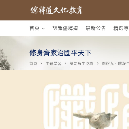
首頁
認識儒釋道
最新公告
精選專
修身齊家治國平天下
首頁
主題學習
請勿殺生吃肉
例證九、嚐殺生