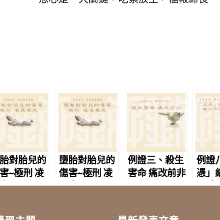
胎對胎兒的
墮胎對胎兒的
例證三、殺生
例證
害~極刑 凌
傷害~極刑 凌
害命 痛改前非
憑」
處死
遲處死
聚 
覺悟