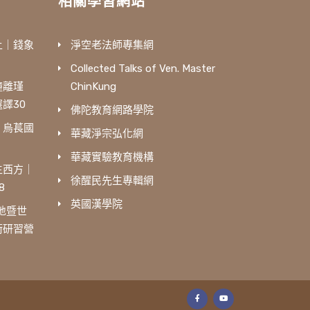
相關學習網站
土｜錢象
淨空老法師專集網
Collected Talks of Ven. Master
鐘離瑾
ChinKung
譯30
佛陀教育網路學院
｜烏萇國
華藏淨宗弘化網
華藏實驗教育機構
生西方｜
徐醒民先生專輯網
8
英國漢學院
三地暨世
術研習營