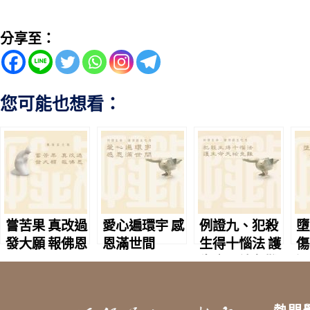
分享至：
您可能也想看：
嘗苦果 真改過
愛心遍環宇 感
例證九、犯殺
墮
發大願 報佛恩
恩滿世間
生得十惱法 護
傷
生命天祐免難
遲