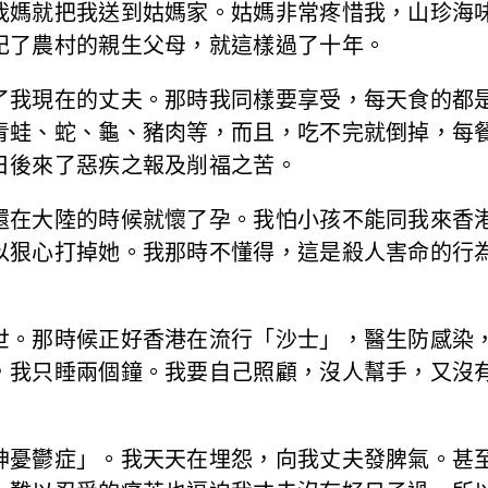
我媽就把我送到姑媽家。姑媽非常疼惜我，山珍海
記了農村的親生父母，就這樣過了十年。
了我現在的丈夫。那時我同樣要享受，每天食的都
青蛙、蛇、龜、豬肉等，而且，吃不完就倒掉，每
日後來了惡疾之報及削福之苦。
還在大陸的時候就懷了孕。我怕小孩不能同我來香
以狠心打掉她。我那時不懂得，這是殺人害命的行
世。那時候正好香港在流行「沙士」，醫生防感染
，我只睡兩個鐘。我要自己照顧，沒人幫手，又沒
神憂鬱症」。我天天在埋怨，向我丈夫發脾氣。甚