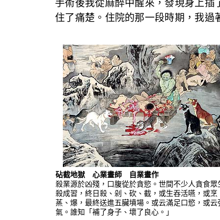
手術後我從麻醉中醒來，發現身上插
住了痛楚。住院的那一段時期，我過
砧截地獄 心業畫師 自業畫作
殺業源於凶殘，口腹從於貪慾。世間不少人貪食眾
殺成習，終日殺、剁、砍、截，或生吞活嚥，或烹
蒸、爆，最終送進五臟墳場。或云滿足口慾，或云
氣。誰知「補了身子、壞了良心。」