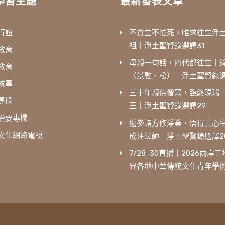
學習主題
最新發表文章
行誼
不貪生不怕死，唯求往生淨
祖｜淨土聖賢錄選譯31
教育
母親一句話，四代都往生｜
教育
（景融、松）｜淨土聖賢錄選
故事
三十年親供僧眾，臨終現瑞
專欄
王｜淨土聖賢錄選譯29
治要專欄
遍參諸方修淨業，悟得真心
文化網路電視
成注法師｜淨土聖賢錄選譯2
7/28‒30直播｜2026兩岸
界各地中華傳統文化青年學