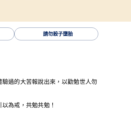
請勿殺子墮胎
體驗過的大苦報說出來，以勸勉世人勿
引以為戒，共勉共勉！