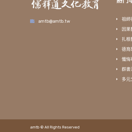
熱門
祖師
amtb@amtb.tw
因果
扎根
德育
懺悔
群書
多元
amtb © All Rights Reserved