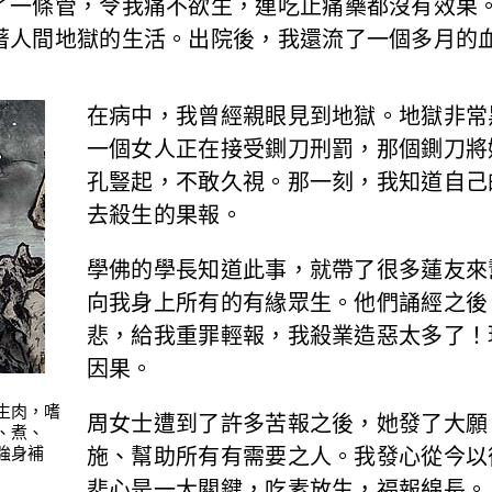
了一條管，令我痛不欲生，連吃止痛藥都沒有效果
著人間地獄的生活。出院後，我還流了一個多月的
在病中，我曾經親眼見到地獄。地獄非常
一個女人正在接受鍘刀刑罰，那個鍘刀將
孔豎起，不敢久視。那一刻，我知道自己
去殺生的果報。
學佛的學長知道此事，就帶了很多蓮友來
向我身上所有的有緣眾生。他們誦經之後
悲，給我重罪輕報，我殺業造惡太多了！
因果。
生肉，嗜
周女士遭到了許多苦報之後，她發了大願
、煮、
強身補
施、幫助所有有需要之人。我發心從今以
悲心是一大關鍵，吃素放生，福報綿長。