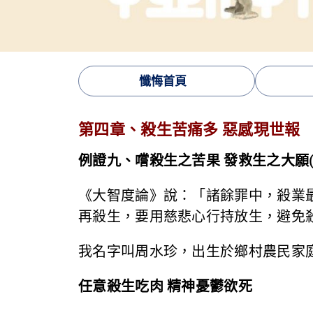
懺悔首頁
第四章、殺生苦痛多 惡感現世報
例證九、嚐殺生之苦果 發救生之大願(
《大智度論》說：「諸餘罪中，殺業
再殺生，要用慈悲心行持放生，避免
我名字叫周水珍，出生於鄉村農民家
任意殺生吃肉 精神憂鬱欲死