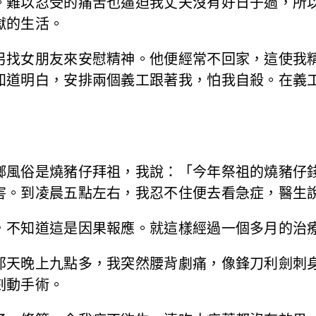
。難以忍受的痛苦也逼迫我丈夫沒有好日子過，所
獄的生活。
另找女朋友來安慰精神。他便經常不回家，這使我
知道明白，安排兩個義工跟著我，怕我自殺。在義
鄉風俗是燒豬仔拜祖，我說：「今年祭祖的燒豬仔
害。到凌晨五點左右，我忍不住便去看急症，醫生
，不知道這是因果報應。就這樣經過一個多月的治
那天晚上九點多，我突然腰背劇痛，像鋒刀利劍刺
刻動手術。