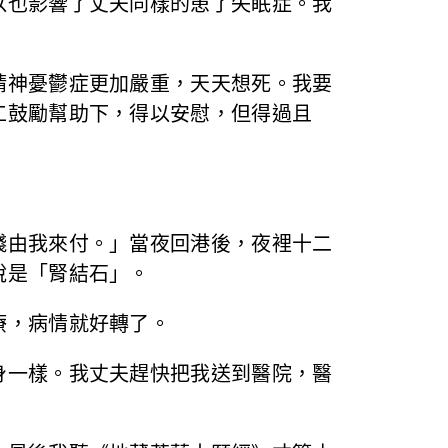
以也影響了丈夫同樣的患了失眠症。我
精神憂鬱症更加嚴重，天天想死。我要
工鼓勵幫助下，得以安慰，但得過且
錢由我來付。」當夜回港後，夜裡十二
說是「腎結石」。
療，病情就好轉了。
身一樣。我丈夫趕快把我送到醫院，醫