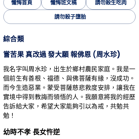
懺悔首頁
懺悔班文稿
請勿殺生吃肉
請勿殺子墮胎
綜合類
嘗苦果 真改過 發大願 報佛恩 (周水珍
)
我名字叫周水珍，出生於鄉村農民家庭。我是一
個前生有善根、福德、與佛菩薩有緣，沒成功。
而今生造惡業。蒙受菩薩慈悲救度安排，讓我在
實境中得到教誨而領悟的人。我願意將我的經歷
告訴給大家，希望大家能夠引以為戒，共勉共
勉！
幼時不孝 長女忤逆