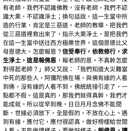
有老師，我們不認識佛教，沒有老師，我們不認
識大乘、不認識淨土；換句話說，這一生當中所
造的行業，肯定是三惡道。老師的教導，把我們
從三惡道裡救出來了，指示大乘淨土，是把我們
在這一生當中送往西方極樂世界，這個恩德比父
母恩德大。怎麼報恩？
信受奉行，依教修行，求
生淨土，這是報佛恩
，報老師的恩。不真幹怎麼
對得起老師？」師父又說：「我們知道大災難當
中死的那些人，阿彌陀佛在場，與佛有緣的人看
到佛，沒有緣的人看不到，佛統統接引走了，一
點都不假。這是真的，那我們就得真幹，我們才
能成就。所以從早到晚，日日月月念佛不能間
斷，世緣必須放下，全是假的，不放在心上。遇
到有緣，應付它，應付很認真，做好榜樣給世間
人看，不能做壞樣子，要做好樣子。
報佛恩，讓