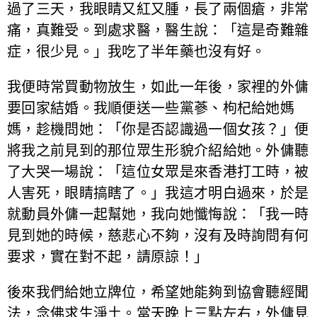
過了三天，我眼睛又紅又腫，長了兩個瘡，非常
痛，真難受。到處求醫，醫生說：「這是奇難雜
症，很少見。」我吃了半年藥也沒有好。
我便時常買動物放生，如此一年後，家裡的外傭
要回家結婚。我順便送一些黨蔘、枸杞給她媽
媽，趁機問她：「你是否認識過一個女孩？」便
將我之前見到的那位眾生形貌介紹給她。外傭聽
了大哭一場說：「這位女眾是來香港打工時，被
人害死，眼睛搞瞎了。」我這才明白過來，於是
就動員外傭一起幫她，我向她懺悔說：「我一時
見到她的時候，慈悲心不夠，沒有及時詢問有何
要求，實在對不起，請原諒！」
後來我們給她立牌位，希望她能夠到協會聽經聞
法，念佛求生淨土。當天晚上三點左右，外傭見