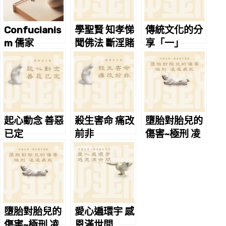
Confucianis
學聖賢 知孝悌
傳統文化的分
m 儒家
聞佛法 斷淫賭
享「一」
起心動念 善惡
殺生害命 痛改
墮胎對胎兒的
已定
前非
傷害~極刑 凌
遲處死
墮胎對胎兒的
愛心遍環宇 感
傷害~極刑 凌
恩滿世間