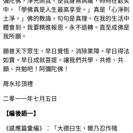
彌陀佛，淨光照我。使我身無病痛，時時在歡笑
中。「學佛真是人生最高享受。」真是「心淨則
土淨。」佛的教誨，句句是真理。在我的生活中
體會到。我要精進報恩。永不退轉。直至成佛是
我所願。
願普天下眾生，早日覺悟，消除業障。早日得法
如寶。早日成就菩提。讓我們共學、共修、共
願、共勉吧！阿彌陀佛！
周水珍頂禮
二零一一年七月五日
【編後語一】
《感應篇彙編》：「大德曰生，爾乃忍作殘