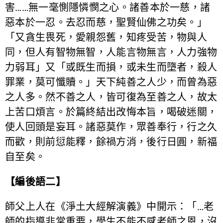
害……無一毫惻隱憐憫之心。諸善本於一慈，諸
惡本於一忍。去忍而慈，聖賢仙佛之功矣。」
「又貪生畏死，愛親怨舊，知疼受苦，物與人
同，但人有智物無智，人能言物無言，人力強物
力弱耳」又「或既生而損，或未生而墮者，殺人
罪業，莫可懺贖。」天下純善之人少，而曾為惡
之人多。然不善之人，皆可復為至善之人，故太
上苦口煩言。於篇終結出改悔本旨，喝破迷關，
使人回頭是妄耳。諸惡莫作，眾善奉行，行之久
而歡，則前愆能釋，餘禍方消，後行日圓，新福
自至矣。
【編後語二】
師父上人在《淨土大經解演義》中開示：「…老
師的指導非常重要，學生不能不感老師之恩，沒