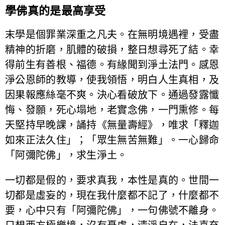
學佛真的是最高享受
末學是個罪業深重之凡夫。在無明境遇裡，受盡
精神的折磨，肌體的破損，整日想尋死了結。幸
得前生有善根、福德。有緣聞到淨土法門。感恩
淨公恩師的教導，使我領悟，明白人生真相，及
因果報應絲毫不爽。決心看破放下。通過發露懺
悔、發願，死心塌地，老實念佛，一門熏修。每
天堅持早晚課，誦持《無量壽經》，唯求「釋迦
如來正法久住」；「眾生無苦無難」。一心歸命
「阿彌陀佛」，求生淨土。
一切都是假的，要求真我，本性是真的。世間一
切都是虛妄的，現在我什麼都不記了，什麼都不
要，心中只有「阿彌陀佛」，一句佛號不離身。