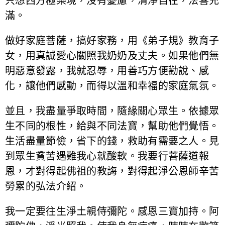
只想西方極樂境，沒有憂慮，清淨自在，法喜充
滿。
做好家庭菩薩，搞好家務，用《弟子規》教育子
女，用真誠愛心關照我奶奶及丈夫。如果他們無
明惡意發露，我就忍辱，用善巧方便勸說、感
化，讓他們感動，而得以溫和幸福的家庭氣氛。
並且，我盡量爭取時間，隨緣關心眾生。依據眾
生不同的根性，給與不同法寶，幫助他們覺悟。
生活盡量節儉，省下的錢，救助有需要之人。見
到眾生貧苦遇難我心就酸軟。我要行菩薩道報
恩，才對得起佛祖的教誨，對得起淨公恩師辛苦
勞累的弘法介紹。
我一定要往生淨土親侍彌陀。感恩三寶加持。阿