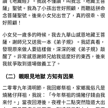
讀《地藏經》。我說不懂讀，叫我念「地藏王菩
薩」聖號。我為了小孩出世好照顧，而聽話拼命
念菩薩聖號。後來小女兒出世了，真的很乖、很
好照顧！
小女兒一歲多的時候，我去九華山感恩地藏王菩
薩，謝師兄又送我一本《弟子規》。我認真看，
發現原來做人要這樣做，深深的被《弟子規》敲
醒了。非常感恩謝師兄給我這麼好的東西，後來
我就爭取到道場做義工了。
（二）親眼見地獄 方知有因果
二零零九年清明節，我回鄉祭祖，家鄉風俗凡是
燒豬仔拜祖，我說：「今年祭祖的燒豬仔錢由我
來付。」當夜回港後，夜裡十二點突然陰道大出