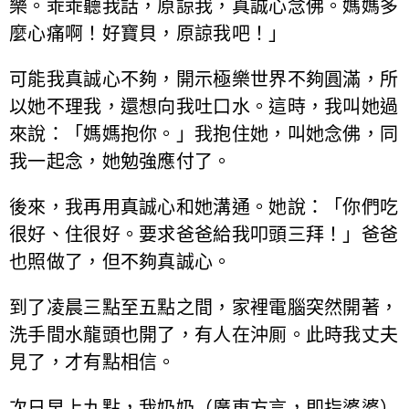
樂。乖乖聽我話，原諒我，真誠心念佛。媽媽多
麼心痛啊！好寶貝，原諒我吧！」
可能我真誠心不夠，開示極樂世界不夠圓滿，所
以她不理我，還想向我吐口水。這時，我叫她過
來說：「媽媽抱你。」我抱住她，叫她念佛，同
我一起念，她勉強應付了。
後來，我再用真誠心和她溝通。她說：「你們吃
很好、住很好。要求爸爸給我叩頭三拜！」爸爸
也照做了，但不夠真誠心。
到了凌晨三點至五點之間，家裡電腦突然開著，
洗手間水龍頭也開了，有人在沖厠。此時我丈夫
見了，才有點相信。
次日早上九點，我奶奶（廣東方言，即指婆婆）