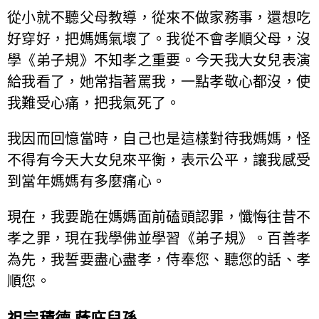
從小就不聽父母教導，從來不做家務事，還想吃
好穿好，把媽媽氣壞了。我從不會孝順父母，沒
學《弟子規》不知孝之重要。今天我大女兒表演
給我看了，她常指著罵我，一點孝敬心都沒，使
我難受心痛，把我氣死了。
我因而回憶當時，自己也是這樣對待我媽媽，怪
不得有今天大女兒來平衡，表示公平，讓我感受
到當年媽媽有多麼痛心。
現在，我要跪在媽媽面前磕頭認罪，懺悔往昔不
孝之罪，現在我學佛並學習《弟子規》。百善孝
為先，我誓要盡心盡孝，侍奉您、聽您的話、孝
順您。
祖宗積德 蔭庇兒孫