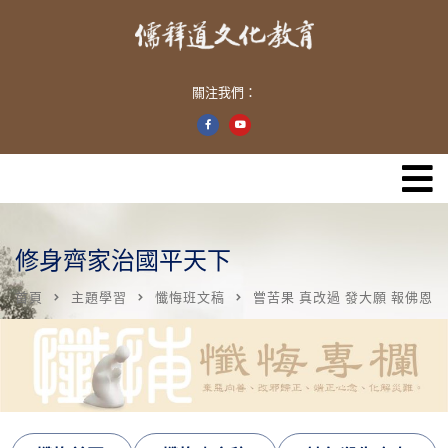
關注我們：
修身齊家治國平天下
首頁
主題學習
懺悔班文稿
嘗苦果 真改過 發大願 報佛恩