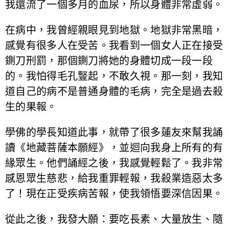
我還流了一個多月的血尿，所以身體非常虛弱。
在病中，我曾經親眼見到地獄。地獄非常黑暗，
感覺有很多人在受苦。我看到一個女人正在接受
鍘刀刑罰，那個鍘刀將她的身體切成一段一段
的。我怕得毛孔豎起，不敢久視。那一刻，我知
道自己的病不是普通身體的毛病，完全是過去殺
生的果報。
學佛的學長知道此事，就帶了很多蓮友來幫我誦
讀《地藏菩薩本願經》，並迴向我身上所有的有
緣眾生。他們誦經之後，我感覺輕鬆了。我非常
感恩眾生慈悲，給我重罪輕報，我殺業造惡太多
了！現在正受疾病苦報，使我領悟要深信因果。
從此之後，我發大願：要吃長素、大量放生、隨