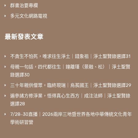
群書治要專欄
多元文化網路電視
最新發表文章
不貪生不怕死，唯求往生淨土｜錢象祖｜淨土聖賢錄選譯31
母親一句話，四代都往生｜鐘離瑾（景融、松）｜淨土聖賢
錄選譯30
三十年親供僧眾，臨終現瑞｜烏萇國王｜淨土聖賢錄選譯29
遍參諸方修淨業，悟得真心生西方｜成注法師｜淨土聖賢錄
選譯28
7/28‒30直播｜2026兩岸三地暨世界各地中華傳統文化青年
學術研習營