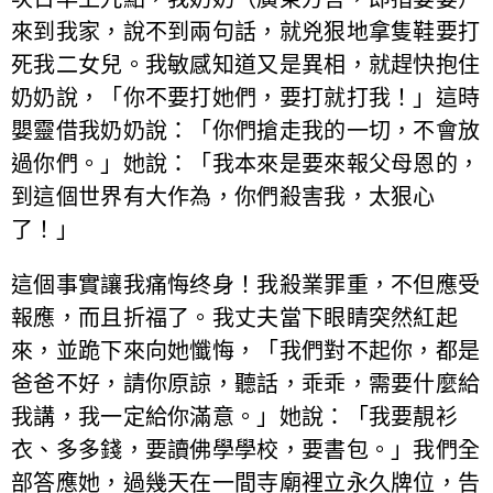
來到我家，說不到兩句話，就兇狠地拿隻鞋要打
死我二女兒。我敏感知道又是異相，就趕快抱住
奶奶說，「你不要打她們，要打就打我！」這時
嬰靈借我奶奶說：「你們搶走我的一切，不會放
過你們。」她說：「我本來是要來報父母恩的，
到這個世界有大作為，你們殺害我，太狠心
了！」
這個事實讓我痛悔终身！我殺業罪重，不但應受
報應，而且折福了。我丈夫當下眼睛突然紅起
來，並跪下來向她懺悔，「我們對不起你，都是
爸爸不好，請你原諒，聽話，乖乖，需要什麼給
我講，我一定給你滿意。」她說：「我要靚衫
衣、多多錢，要讀佛學學校，要書包。」我們全
部答應她，過幾天在一間寺廟裡立永久牌位，告