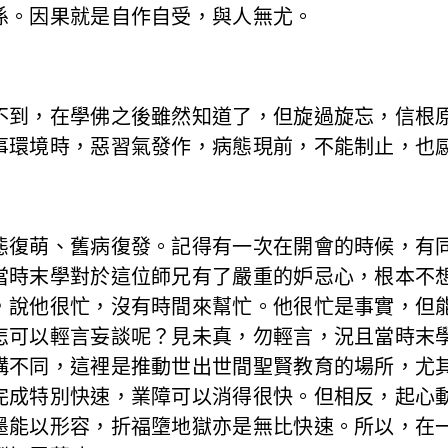
係。因果就是自作自受，與人無尤。
不到，在學佛之後雖然知道了，但旋過旋忘，信根
事環境時，惡習氣發作，病態現前，不能制止，也
態復萌、舊病復發。記得有一次在開會的時候，有
當時末學對於這位師兄有了嚴重的妒忌心，根本不
，說他很忙，沒有時間來幫忙。他很忙是事實，但
怎可以輕言妄談呢？見未真，勿輕言，況且當時末
構不同，這裡是推動世出世間聖賢教育的場所，尤
完成特別快速，業障可以消得很快。但相反，起心
墨能以形容，折福墮地獄亦是無比快速。所以，在