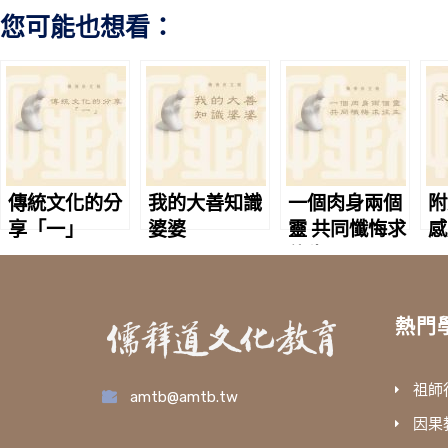
您可能也想看：
傳統文化的分
我的大善知識
一個肉身兩個
附
享「一」
婆婆
靈 共同懺悔求
感
往生
熱門
祖師
amtb@amtb.tw
因果