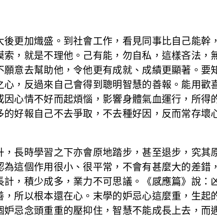
大後更加熾盛。到社會工作，看見同事比自己能幹
摸索，就是不理他。己有能，勿自私，這樣吝法，
不願意去幫助他，令他更有成就、成績更顯著。要
之心，反過來自己會得到聰明智慧的善報。能用歡
或因心情不好而起煩惱，影響身體氣血運行，所得
多的好報自己不去爭取，不去種好因，反而常存壞
升，長時學習之下亦會原地踏步，甚至退步，究其
認為這個作用很小、很平常，不會有甚麼大的差錯
長計，積少成多，業力不可思議。《感應篇》說：
善，所以根本還在心。末學的妒忌心這麼重，生起
個妒忌念頭重重的壓抑住，智慧不能成長上去，而