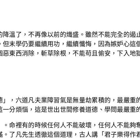
的降溫了，不再像以前的熾盛。雖然不能完全的遏
。但末學仍要繼續用功，繼續懺悔，因為嫉妒心這
個惡東西消除，斬草除根，不能苟且偷安，下入地
德」，六道凡夫業障習氣是無量劫累積的，最嚴重
這一分煩惱，這是世出世間修養道德、學問最嚴重
」。命裡有的時候任何人不能破壞，任何人不能夠
滿。了凡先生透徹這個道理，古人講「君子樂得作