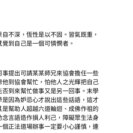
原自不深，恆性是以不固。習氣既重，
感覺到自己是一個可憐憫者。
同事提出可請某某師兄來協會擔任一些
想他到協會幫忙，怕他人之光輝把自己
能否到來幫忙做事又是另一回事。末學
學是因為妒忌心才說出這些話語，這才
其是幫助人超越六道輪迴、成佛作祖的
動念言語造作損人利己，障礙眾生法身
一個正法道場辦事一定要小心謹慎，連