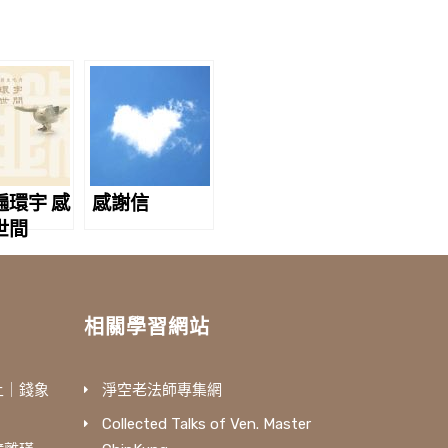
遍環宇 感
感謝信
世間
相關學習網站
土｜錢象
淨空老法師專集網
Collected Talks of Ven. Master