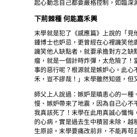
起心動念自己都要嚴格控制，如臨深
下荊棘種 何能嘉禾興
末學就是犯了《感應篇》上說的「見
鍾博士也妒忌，更曾經在心裡譏笑他
譏笑他人缺點者，就要承擔對方之缺
瘤，就是一個計時炸彈，太危險了！
事的惡行呢？根源就是嫉妒心。此心
禾，豈不謬哉！」末學雖然知道，但
師父上人說過：嫉妒是瞋恚心的一種
慢、嫉妒帶來了地震，因為自己心不
我真該死了！末學在此用真誠心懺悔
的心病，實是過去生中積習未除，越
生原諒。末學要痛改前非，不能再苟