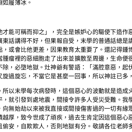
淵如履薄冰。
他才能可稱而抑之」，完全是嫉妒心的驅使下造作
廣東話講得不好，但果報自受，末學的普通話總是
點，或會比他更差，因果教育太重要了。還記得鍾
當腫瘤裡的惡細胞走了出來並擴散至周邊，生命便
不除，必墮地獄。灶神爺有警語：「滿腔意惡，起
又旋過旋忘，不當它是甚麼一回事，所以神註已多
。所以末學每次病發時，這個惡心的波動就是造成
平，就引發到處地震，間接令許多人受災受難。我
，向無始劫以來被我直接或間接傷害過的一切有緣
積越厚，致今世成了頑疾，過去生肯定因這個惡心
且偷安，自欺欺人，否則地獄有分。敬請各位老師