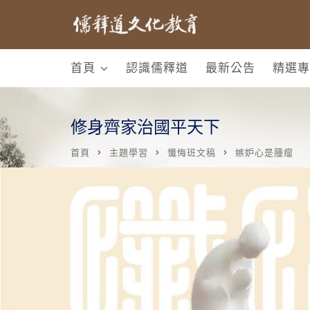
首頁
認識儒釋道
最新公告
精選專
修身齊家治國平天下
首頁
主題學習
懺悔班文稿
嫉妒心是腫瘤