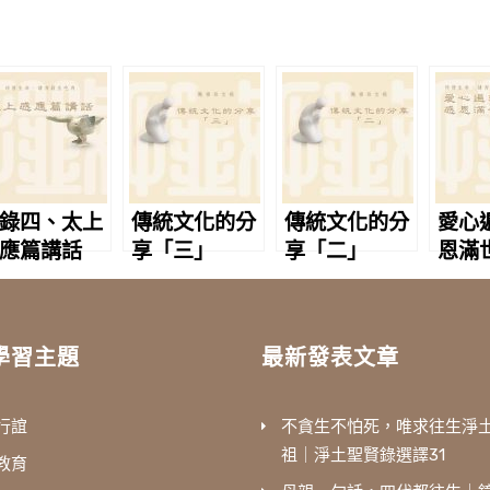
錄四、太上
傳統文化的分
傳統文化的分
愛心
應篇講話
享「三」
享「二」
恩滿
學習主題
最新發表文章
行誼
不貪生不怕死，唯求往生淨
祖｜淨土聖賢錄選譯31
教育