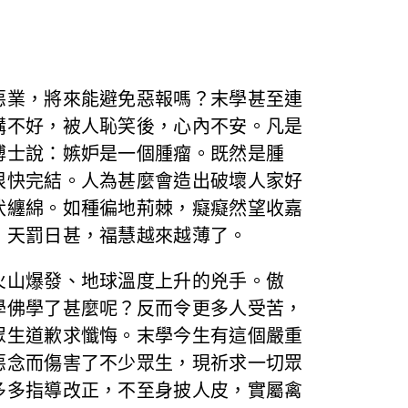
惡業，將來能避免惡報嗎？末學甚至連
講不好，被人恥笑後，心內不安。凡是
博士說：嫉妒是一個腫瘤。既然是腫
很快完結。人為甚麼會造出破壞人家好
伏纏綿。如種徧地荊棘，癡癡然望收嘉
，天罰日甚，福慧越來越薄了。
火山爆發、地球溫度上升的兇手。傲
學佛學了甚麼呢？反而令更多人受苦，
眾生道歉求懺悔。末學今生有這個嚴重
惡念而傷害了不少眾生，現祈求一切眾
多多指導改正，不至身披人皮，實屬禽