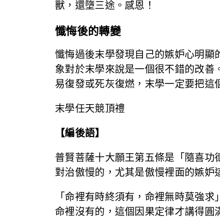
獸，還墮三途。感恩！
懺悔後的轉變
懺悔過後末學發現自己的嫉妒心明顯
象對於末學來說是一個很不錯的改善
易復發或死灰復燃，末學一定要把這
末學任天競頂禮
【編後語】
普賢菩薩十大願王第五條是「隨喜功
對治傲慢的，尤其是傲慢裡面的嫉妒
「命裡有時終須有，命裡無時莫強求
命裡沒有的，這個因果定律才講得圓