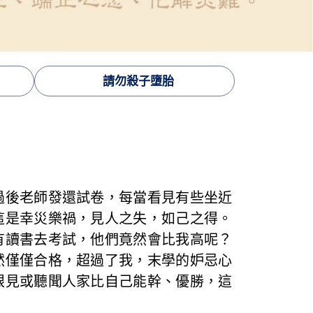
請勿殺子墮胎
過後老師發還試卷，每當看見有些坐近
這是幸災樂禍，見人之失，如己之得。
有讀書去考試，他們竟然會比我高呢？
然僅僅合格，超過了我，末學的妒忌心
眼見或聽聞人家比自己能幹、優勝，這