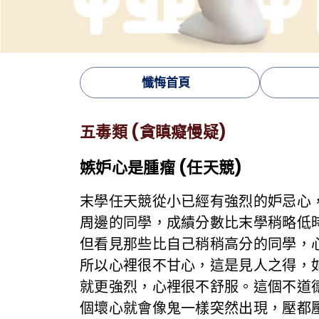
懺悔首頁
五毒類 (貪瞋癡慢疑)
嫉妒心是腫瘤 (任天競)
末學任天競從小已經有強烈的妒忌心
周邊的同學，成績分數比末學稍略低
但看見那些比自己稍稍高分的同學，
所以心裡很不甘心，這是見人之得，
就更強烈，心裡很不舒服。這個不道
個壞心就會像鬼一樣突然出現，壓都