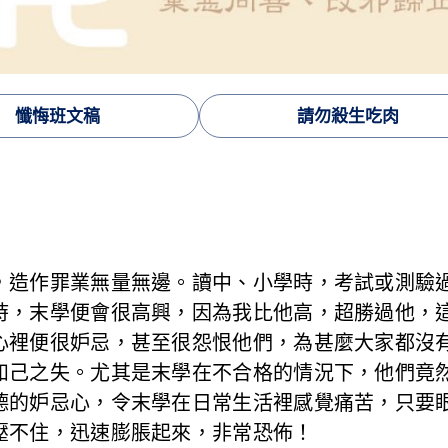
懺悔班文稿
請勿殺生吃肉
，造作罪業無量無邊。讀中、小學時，考試或測驗
時，末學便會很高興，因為我比他高，超勝過他，
心裡便很妒忌，甚至很怨恨他們，為甚麼大家都沒
如己之失。尤其是末學在不合格的情況下，他們竟
德的妒忌心，令末學在日常生活裡感覺痛苦，只要
壓不住，迅速膨脹起來，非常恐佈！