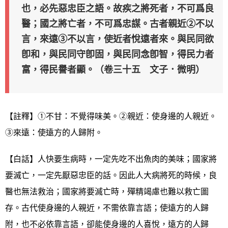
也，必先惡忠臣之語。故疾之將死者，不可爲良
醫；國之將亡者，不可爲忠謀。古者親近②不以
言，來遠③不以言，使近者悅遠者來。與民同欲
卽和，與民同守卽固，與民同念卽智，得民力者
富，得民譽者顯。（卷三十五 文子．微明）
【註釋】①不甘：不覺得味美。②親近：使身邊的人親近。
③來遠：使遠方的人歸附。
【白話】人快要生病時，一定先吃不出魚肉的美味；國家將
要滅亡，一定先厭惡忠臣的話。因此人大病將死的時候，良
醫也無法救治；國家將要滅亡時，殫精竭慮也難以救亡圖
存。古代使身邊的人親近，不需依靠言語；使遠方的人歸
附，也不必依靠言語，卻能使身邊的人喜悅，遠方的人歸