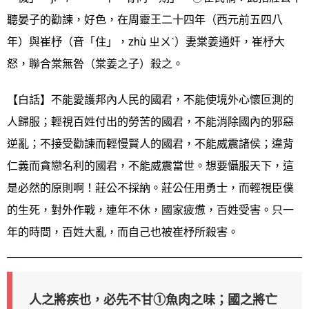
聽晏子的勸諫，好色，在周靈王二十四年（西元前五四八
年）與崔杼（音「住」，zhù ㄓㄨˋ）妻棠姜通奸，崔杼大
怒，聯合棠無咎（棠姜之子）殺之。
【白話】不能愛護邦內人民的國君，不能使境外心懷叵測的
人歸服；輕視百姓付出的勞苦的國君，不能消除國內的邪惡
逆亂；不接受勸諫而輕慢賢人的國君，不能威震諸侯；違背
仁義而貪戀名利的國君，不能威震當世。想要懾服天下，這
是必然的原則啊！莊公不採納。莊公任用勇士，而輕視臣僕
的生死，對外作戰，連年不休，國家疲憊，百姓受害。只一
年的時間，百姓大亂，而自己也被崔杼所殺害。
人之將疾也，必先不甘①魚肉之味；國之將亡