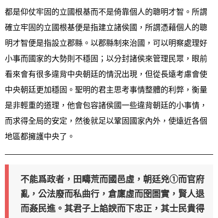
都是仰仗牢固的立國根基而不是倚靠個人的聰明才智。所謂
確立牢固的立國根基便是指建立諸侯國，所謂憑藉個人的聰
明才智便是指設立郡縣。以郡縣制來治國，可以明察處理好
小事而國家的大勢則不穩固；以分封諸侯來管理民眾，眼前
看來會有很多違背中央朝廷的情況出現，但從長遠考慮會使
中央朝廷更加穩固。聖明的君主思考事情整體的利弊，衡量
是非輕重的道理，他會包容諸侯國一些違背朝廷的小事情，
而求得全局的安定，然後就足以鞏固國家內外，使遠近各個
地區都擁護中央了。
不能爲政者，田疇荒而國邑虛，朝廷兇①而官府
亂，公法廢而私曲行，倉廩虛而囹圄實，賢人退
而姦民進。其君子上諂諛而下忠正，其士民貴得