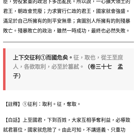
臣，勞役繁重的政治下多出亂民。所以說，一心擴大領土的
君王，朝政會荒廢；力求實行仁政的君王，國家就會強盛。
滿足於自己所擁有的則平安無患；貪圖別人所擁有的則殘暴
敗亡。殘暴敗亡的政治，雖然一時成功，最終也必然失敗。
上下交征利①而國危矣。
征，取也，從王至庶
人，各欲取利，必至於篡弒。
（卷三十七 孟
子）
【註釋】①征利：取利。征，奪取。
【白話】上至國君，下到百姓，大家互相爭奪利益，必導致
弒君篡位，國家就危險了。由此可知，不講道義、只重功