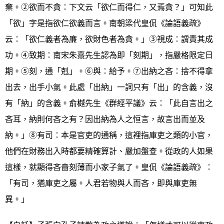
棄。②欲而不貪：下文云「欲仁而得仁，又焉貪？」可知此
「欲」字是指欲仁欲義而言。南朝梁代皇侃《論語義疏》
云：「欲仁義者為廉，欲財色者為貪。」③視成：謂責其成
功。④致期：南宋朱熹先生認為即「刻期」，指嚴格限定日
期。⑤刻，通「剋」。⑥與：給予。⑦出納之吝：捨不得拿
出去，出手小氣。此處「出納」一詞只有「出」的含義，沒
有「納」的含義。俞樾先生《群經平議》云：「此自言出之
吝耳，納則何吝之有？因出納為人之恒言，故言出而並及
納。」⑧有司：本是官吏的通稱，這裡指庫吏之類的小官，
他們在財務出入時都要精確算計、嚴加盤查。從政的人如果
這樣，就顯得吝嗇刻薄而小家子氣了。皇侃《論語義疏》：
「有司，猶庫吏之屬。人君若物與人而吝，即與庫吏無
異。」