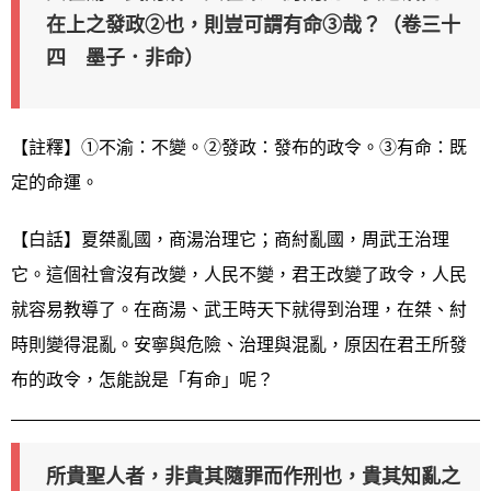
在上之發政②也，則豈可謂有命③哉？（卷三十
四 墨子．非命）
【註釋】①不渝：不變。②發政：發布的政令。③有命：既
定的命運。
【白話】夏桀亂國，商湯治理它；商紂亂國，周武王治理
它。這個社會沒有改變，人民不變，君王改變了政令，人民
就容易教導了。在商湯、武王時天下就得到治理，在桀、紂
時則變得混亂。安寧與危險、治理與混亂，原因在君王所發
布的政令，怎能說是「有命」呢？
所貴聖人者，非貴其隨罪而作刑也，貴其知亂之