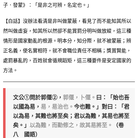
子．發蒙》：「是非之可辨，名定也。」
【白話】沒辦法看清是非叫做蒙蔽，看見了而不能知其所以
然叫做虛妄，知其所以然卻不能賞罰分明叫做放縱，這三種
情形是國家動亂的根源。明本分，知分際，就不被蒙蔽；辨
正名義，使名實相符，就不會職位責任不相稱；獎賞賢能，
處罰暴亂的，百姓就會循規蹈矩，這三種要件是安定國家的
方法。
文公①問於郭偃②，
郭偃，卜偃。
曰：「始也吾
以國為易，
易，易治也。
今也難。」對曰：「君
以為易，其難也將至矣；君以為難，其易也將至
矣。」
以為難，而勤修之，故其易將至。
（卷
八 國語）