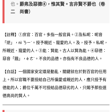
也。
爵弗及惡德④，惟其賢。言非賢不爵也（卷
二 尚書）
【註釋】①庶官：百官。多指一般官員。②及私昵：昵音
「逆」，nì ㄋㄧˋ。授予親近、寵愛的人。及，授予。私昵，
所親近、寵愛的人。③能：賢能。古人以賢為能。④惡德：
惡音「餓」，è ㄜˋ。不良的品德。亦指有不良品德的人。
【白話】一個國家安定還是動亂，關鍵就在於對百官的任用
上。所以官職不要授給自己所偏愛或親近的人，應只授予有
德能的人；爵位千萬不可授給品德惡劣的人，只賜予那些道
德高尚的賢人。