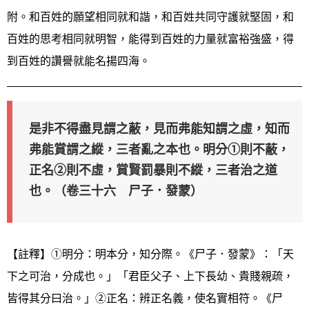
附。和百姓的願望相同就和諧，和百姓共同守護就堅固，和
百姓的思考相同就明智，能得到百姓的力量就富裕強盛，得
到百姓的讚譽就能名揚四海。
是非不得盡見謂之蔽，見而弗能知謂之虛，知而
弗能賞謂之縱，三者亂之本也。明分①則不蔽，
正名②則不虛，賞賢罰暴則不縱，三者治之道
也。（卷三十六 尸子．發蒙）
【註釋】①明分：明本分，知分際。《尸子．發蒙》：「天
下之可治，分成也。」「君臣父子、上下長幼、貴賤親疏，
皆得其分曰治。」②正名：辨正名義，使名實相符。《尸