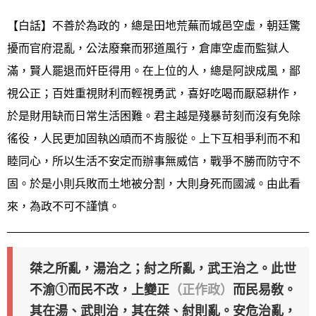
【白話】不善於為政的，總是田地荒蕪而城邑空虛，朝廷驚
擾而官府混亂，公法廢棄而邪道風行，倉庫空虛而監獄人
滿，賢人罷退而奸臣得用。在上位的人，總是阿諛成風，鄙
視公正；百姓重視財利而輕視勇武，喜好吃喝而厭惡耕作，
於是財用缺而日常生活困難。君主越是殘暴苛刻而沒有免除
徭役，人民更加固執凶頑而不肯服從。上下互相爭利而不和
睦同心，所以生活不安定而辦事無威信，戰爭不勝而防守不
固。於是小則兵敗而土地被分割，大則身死而國滅。由此看
來，為政不可不謹慎。
桀之所亂，湯治之；紂之所亂，武王治之。此世
不渝①而民不改，上變正
（正作政）
而民易敎。
其在湯、武則治，其在桀、紂則亂。安危治亂，