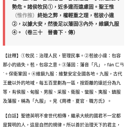
勢危。諸侯牧民①，近多違而遠慮固。聖王惟
（惟作推）
終始之弊，權輕重之理，苞彼小違
②，以據大安，然後足以藩固③內外，維鎭九服
④。（卷三十 晉書下．傳）
【註釋】①牧民：治理人民，管理民事。②苞彼小違：包容
那小的過失。苞，包容之意。③藩固：藩音「凡」，fán ㄈㄢ
ˊ。保衛鞏固。④維鎭九服：維繫安定全國各地。九服，古代
王畿以外的地域，每五百里劃為一區，按距離的遠近分為九
等，有侯服、甸服、男服、采服、衛服、蠻服、夷服、鎮服
及藩服，稱為「九服」。見《周禮．夏官．職方氏》。
【白話】聖德英明不會世代相傳，繼承大統的國君不一定都
是賢明的人，這是自然的規律。所以善於治理天下的君主，