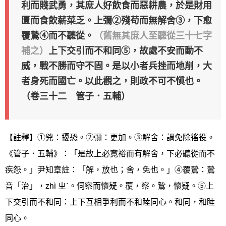
利而賤武勇，其庶人好飲食而惡耕農，於是財用
匱而食飲薪菜乏。上彌②殘苟而無解舍③，下愈
覆鷙④而不聽從。
（舊無其庶人至聽從三十七字
補之）
上下交引而不和同⑤，故處不安而動不
威，戰不勝而守不固。是以小者兵挫而地削，大
者身死而國亡。以此觀之，則政不可不愼也。
（卷三十二 管子．五輔）
【註釋】①兇：擾恐。②彌：更加。③解舍：謂免除徭役。
《管子．五輔》：「是故上必寬裕而有解舍，下必聽從而不
疾怨。」尹知章註：「解，放也；舍，免也。」④覆鷙：鷙
音「治」，zhì ㄓˋ。伺察而懷疑。覆，察。鷙，懷疑。⑤上
下交引而不和同：上下互相爭利而不和睦同心。和同，和睦
同心。