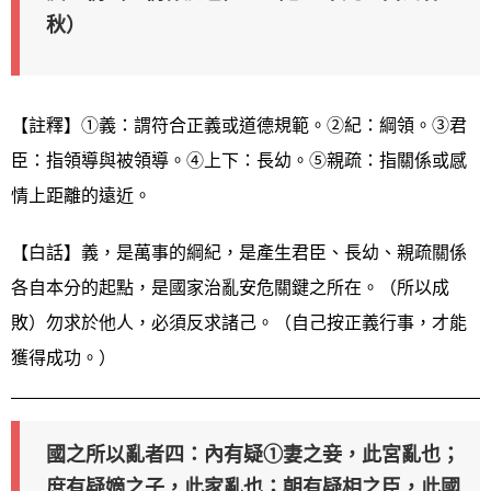
秋）
【註釋】①義：謂符合正義或道德規範。②紀：綱領。③君
臣：指領導與被領導。④上下：長幼。⑤親疏：指關係或感
情上距離的遠近。
【白話】義，是萬事的綱紀，是產生君臣、長幼、親疏關係
各自本分的起點，是國家治亂安危關鍵之所在。（所以成
敗）勿求於他人，必須反求諸己。（自己按正義行事，才能
獲得成功。）
國之所以亂者四：內有疑①妻之妾，此宮亂也；
庶有疑嫡之子，此家亂也；朝有疑相之臣，此國