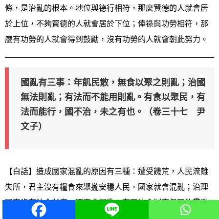
條，是治亂的根本。地位與德行相符，那麼賢德的人就會居
於上位，不夠賢德的人就會居於下位；俸祿與功勞相符，那
麼有功勞的人就會得到鼓勵，沒有功勞的人就會朝此努力。
國亂有三事：年飢民散，無食以聚之則亂；治國
無法則亂；有法而不能用則亂。有食以聚民，有
法而能行，國不治，未之有也。（卷三十七 尹
文子）
【白話】造成國家混亂的原因有三種：遭受饑荒，人民流離
失所，君主沒有糧食來聚攏安穩人民，國家就會混亂；治理
國家沒有法令制度，國家會混亂；有了法令制度但不能貫徹
執行，國家也會混亂。有足夠的糧食能夠聚攏安穩百姓，有