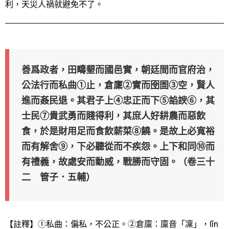
利，天災人禍就避免不了。
善爲政者，田疇墾而國邑實，朝廷間而官府治，
公法行而私曲①止，倉廩②實而囹圄③空，賢人
進而姦民退。其君子上④忠正而下⑤諂諛⑥，其
士民⑦貴武勇而賤得利，其庶人好耕農而惡飲
食，於是財用足而食飲薪菜⑧饒。是故上必寬裕
而有解舍⑨，下必聽從而不疾怨。上下和同⑩而
有禮義，故處安而動威，戰勝而守固。（卷三十
二 管子．五輔）
【註釋】①私曲：偏私，不公正。②倉廩：廩音「凜」，lǐn