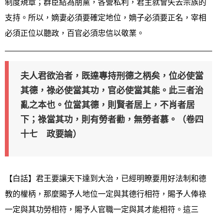
制度規章；群臣結為朋黨，各營私利，君主就會失去宗族的
支持。所以，嫡妻必須要確定地位，嫡子必須要正名，宰相
必須正位以聽政，百官必須忠信以敬業。
夫人君欲治者，既達專持刑德之柄矣，位必使當
其德，祿必使當其功，官必使當其能。此三者治
亂之本也。位當其德，則賢者居上，不肖者居
下；祿當其功，則有勞者勸，無勞者慕。（卷四
十七 政要論）
【白話】君王要讓天下達到大治，已經明瞭要用好法制和德
教的權柄，那麼賜予人地位一定與其德行相符，賜予人俸祿
一定與其功勞相符，賜予人官職一定與其才能相符。這三