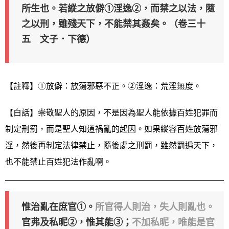
所生也。若縱之放僻①淫逸②，而禁之以法，隨
之以刑，雖殘天下，不能禁其姦矣。（卷三十
五 文子．下德）
【註釋】①放僻：放蕩邪惡不正。②淫逸：荒淫無度。
【白話】崇敬聖人的原因，不是因為聖人能依據百姓犯罪而
制定刑罰，而是聖人知道禍亂的起因。如果縱容百姓放蕩邪
淫，然後再制定法律禁止，隨後處之刑罰，雖然罰遍天下，
也不能禁止百姓犯法作亂啊。
惟治亂在庶官①。
所官得人則治，失人則亂也。
官弗及私昵②，惟其能③；
不加私昵，唯能是官