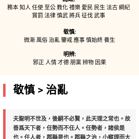
務本
知人
任使
至公
教化
禮樂
愛民
民生
法古
綱紀
賞罰
法律
慎武
將兵
征伐
武事
敬慎:
微漸
風俗
治亂
鑒戒
應事
慎始終
養生
明辨:
邪正
人情
才德
朋黨
辨物
因果
敬慎 > 治亂
夫聖明不世及，後嗣不必賢，此天理之常也。故
善爲天下者，任勢而不任人。任勢者，諸侯是
也。任人者，郡縣是也。郡縣之治，小察理而大