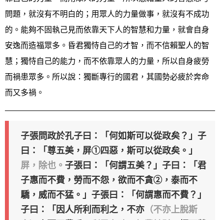
問題，就沒有不明白的；用眾人的力量做事，就沒有不成功
的。能夠不固執己見而依靠天下人的智慧和力量，就會自身
安逸而造福眾多。昏君獨恃自己的才智，而不信賴聖人的智
慧；獨恃自己的能力，而不依靠眾人的力量，所以自身疲勞
而禍患眾多。所以說：獨斷專行的國君，其國勢必疲於奔命
而又多禍。
子張問政於孔子曰：「何如斯可以從政矣？」子
曰：「尊五美，屏①四惡，斯可以從政矣。」
屏，除也。
子張曰：「何謂五美？」子曰：「君
子惠而不費，勞而不怨，欲而不貪②，泰而不
驕，威而不猛。」子張曰：「何謂惠而不費？」
子曰：「因人所利而利之，不亦
（不亦上脫斯