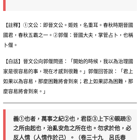
【註釋】①文公：即晉文公。姬姓，名重耳。春秋時期晉國
國君，春秋五霸之一。②郭偃：晉國大夫，掌管占卜，也稱
卜偃。
【白話】晉文公向郭偃問道：「開始的時候，我以為治理國
家是很容易的事，現在才感到很難。」郭偃回答說：「君上
如果以為容易，那麼困難將會到來；君上如果認為困難，那
麼容易將會到來。」
義①也者，萬事之紀②也，君臣③上下④親疏⑤
之所由起也，治亂安危之所在也。勿求於他，必
反人情（人情作於己）。（卷三十九 呂氏春