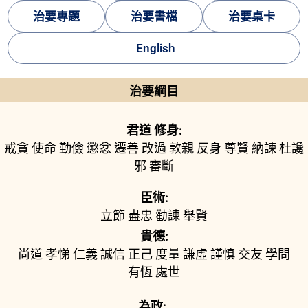
治要專題
治要書檔
治要桌卡
English
治要綱目
君道 修身:
戒貪
使命
勤儉
懲忿
遷善
改過
敦親
反身
尊賢
納諫
杜讒
邪
審斷
臣術:
立節
盡忠
勸諫
舉賢
貴德:
尚道
孝悌
仁義
誠信
正己
度量
謙虛
謹慎
交友
學問
有恆
處世
為政: