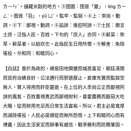
ㄌㄧㄣˇ。儲藏米穀的地方。③囹圄：囹音「靈」，líng ㄌㄧ
ㄥˊ。圄音「羽」，yǔ ㄩˇ。監牢、監獄。④上：崇尚。動
詞。⑤下：鄙視。動詞。⑥諂諛：逢迎阿諛。⑦士民：猶言
士庶，泛指人民、百姓。下句的「庶人」亦同。⑧薪菜：柴
草。薪菜者，以給炊也。此指民生日用所需。⑨解舍：免除
徭役。⑩和同：和睦同心。
【白話】善於為政的，總是田地開墾而城邑富足，朝廷清閒
而官府治績良好，公法通行而邪道廢止，倉庫充實而監獄空
無人，賢人得用而奸臣罷退。在上位的人祟尚公正而鄙視阿
諛的風氣，百姓重視勇武而鄙視財利，喜愛農務而厭惡大吃
大喝，從而財用充足而日常生活富裕。所以，君主必是寬厚
而減除徭役，人民必是順從而無所怨恨。上下和睦同心而有
禮義，因此生活安定而辦事有威信，戰爭勝利而防務鞏固。