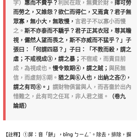
字）
惠而不費乎？
利民在政，無費於財。
擇可勞
而勞之，又誰怨？欲仁而得仁，又焉貪？君子無
眾寡，無小大，無敢慢，
言君子不以寡小而慢
之。
斯不亦泰而不驕乎？君子正其衣冠，尊其瞻
視，儼然人望而畏之，斯不亦威而不猛乎？」子
張曰：「何謂四惡？」子曰：「不教而殺，謂之
虐；不戒視成③，謂之暴；
不宿戒，而責目前
成，為視成也。
慢令致期④，謂之賊；
與民無
信，而虛刻⑤期。
猶之與⑥人也，出納之吝⑦，
謂之有司⑧。」
謂財物俱當與人，而吝嗇於出內
惜難之，此有司之任耳，非人君之道。
（卷九
論語）
【註釋】①屏：音「餅」，bǐng ㄅㄧㄥˇ。除去，排除，摒