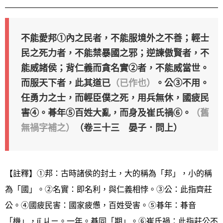
不能愛邦①內之民者，不能服境外之不善；輕士
民之死力者，不能禁暴國之邪；逆諫傲賢者，不
能威諸侯；背仁義而貪名實②者，不能威當世。
而服天下者，此其道已
（已作也）
。公③不用。
任勇力之士，而輕臣僕之死，用兵無休，國疲民
害④。朞年⑤百姓大亂，而身及崔氏禍⑥。
（舊
無禍字補之）
（卷三十三 晏子．問上）
【註釋】①邦：古時諸侯的封土，大的稱為「邦」，小的稱
為「國」。②名實：即名利，與仁義相悖。③公：此指齊莊
公。④國疲民害：國家疲憊，百姓受害。⑤朞年：朞音
「機」，jī ㄐㄧ。一年。朞同「期」。⑥崔氏禍：此指莊公不