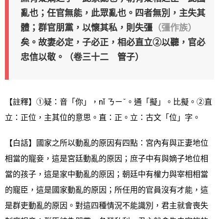
亂也；任官無能，此眾亂也。四者無別，主失其
體；群官朋黨，以懷其私，則失彊
（彊作族）
矣。故妻必定，子必正，相必直立②以聽，官必
忠信以敬。（卷三十二 管子）
【註釋】①疑：音「你」，nǐ ㄋㄧˇ。通「擬」。比擬。②直
立：正位，主其位的意思。直：正。立：古文「位」字。
【白話】國家之所以動亂的原因有四點：宮內有與正妻地位
相當的寵妾，這是宮廷動亂的原因；庶子中有與嫡子地位相
當的孩子，這是家中動亂的原因；朝廷中有權力與宰相相當
的寵臣，這是國家動亂的原因；所任用的官員沒有才能，這
是群吏動亂的原因。對這四種情況不能識別，君主就會喪失