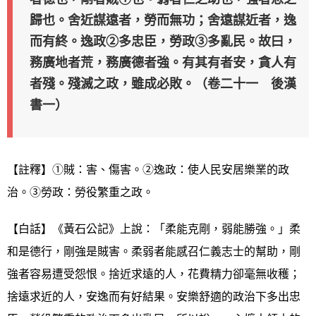
歸也。舍近謀遠者，勞而無功；舍遠謀近者，逸
而有終。逸政②多忠臣，勞政③多亂民。故曰，
務廣地者荒，務廣德者強。有其有者安，貪人有
者殘。殘滅之政，雖成必敗。（卷二十一 後漢
書一）
【註釋】①賊：害、傷害。②逸政：使人民安居樂業的政
治。③勞政：勞役繁重之政。
【白話】《黃石公記》上說：「柔能克剛，弱能勝強。」柔
和是德行，剛強是賊害。柔弱者能感召仁義志士的幫助，剛
強者容易遭受怨恨。捨近求遠的人，花費精力卻毫無收穫；
捨遠求近的人，安逸而有好結果。安樂舒適的政治下多出忠