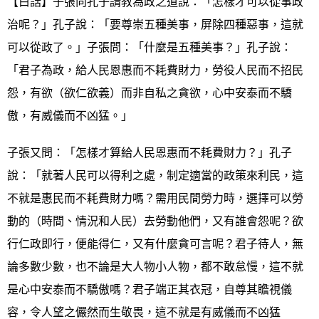
【白話】子張向孔子請教為政之道說：「怎樣才可以從事政
治呢？」孔子說：「要尊崇五種美事，屏除四種惡事，這就
可以從政了。」子張問：「什麼是五種美事？」孔子說：
「君子為政，給人民恩惠而不耗費財力，勞役人民而不招民
怨，有欲（欲仁欲義）而非自私之貪欲，心中安泰而不驕
傲，有威儀而不凶猛。」
子張又問：「怎樣才算給人民恩惠而不耗費財力？」孔子
說：「就著人民可以得利之處，制定適當的政策來利民，這
不就是惠民而不耗費財力嗎？需用民間勞力時，選擇可以勞
動的（時間、情況和人民）去勞動他們，又有誰會怨呢？欲
行仁政即行，便能得仁，又有什麼貪可言呢？君子待人，無
論多數少數，也不論是大人物小人物，都不敢怠慢，這不就
是心中安泰而不驕傲嗎？君子端正其衣冠，自尊其瞻視儀
容，令人望之儼然而生敬畏，這不就是有威儀而不凶猛