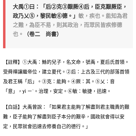
大禹①曰：「后②克③艱厥④后，臣克艱厥臣，
政乃乂⑤，黎民敏⑥德。」
敏，疾也。能知為君
之難，為臣不易，則其政治，而眾民皆疾修德
也。
（卷二 尚書）
【註釋】①大禹：鯀的兒子，名文命，號禹，夏后氏首領。
受舜禪讓繼帝位，建立夏代。②后：上古及三代的部落首領
及君王稱「后」。③克：能夠。④厥：其。⑤乂：音
「意」，yì ㄧˋ。治理，安定。⑥敏：敏捷，迅速。
【白話】大禹曾說：「如果君主能夠了解盡到君主職責的艱
難，臣子能夠了解盡到臣子本分的艱辛，國政就會得以安
定，民眾就會迅速去修養自己的德行。」