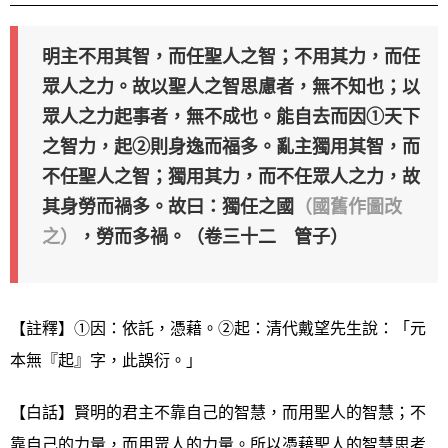
明主不用其智，而任聖人之智；不用其力，而任
眾人之力。故以聖人之智思慮者，無不知也；以
眾人之力起事者，無不成也。能自去而因①天下
之智力，起②則身逸而福多。亂主獨用其智，而
不任聖人之智；獨用其力，而不任眾人之力，故
其身勞而禍多。故曰：獨任之國
（國舊作圖改
之）
，勞而多禍。（卷三十二 管子）
【註釋】①因：依託，憑藉。②起：清代戴望先生說：「元
本無『起』字，此誤衍。」
【白話】賢明的君主不靠自己的智慧，而用聖人的智慧；不
靠自己的力量，而用眾人的力量。所以憑藉聖人的智慧思考