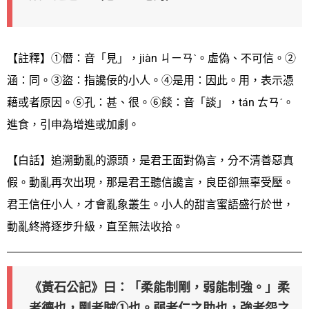
【註釋】①僭：音「見」，jiàn ㄐㄧㄢˋ。虛偽、不可信。②
涵：同。③盜：指讒佞的小人。④是用：因此。用，表示憑
藉或者原因。⑤孔：甚、很。⑥餤：音「談」，tán ㄊㄢˊ。
進食，引申為增進或加劇。
【白話】追溯動亂的源頭，是君王面對偽言，分不清善惡真
假。動亂再次出現，那是君王聽信讒言，良臣卻無辜受壓。
君王信任小人，才會亂象叢生。小人的甜言蜜語盛行於世，
動亂終將逐步升級，直至無法收拾。
《黃石公記》曰：「柔能制剛，弱能制強。」柔
者德也，剛者賊①也。弱者仁之助也，強者怨之