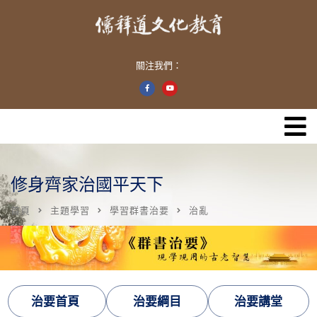
關注我們：
修身齊家治國平天下
首頁
主題學習
學習群書治要
治亂
治要首頁
治要綱目
治要講堂