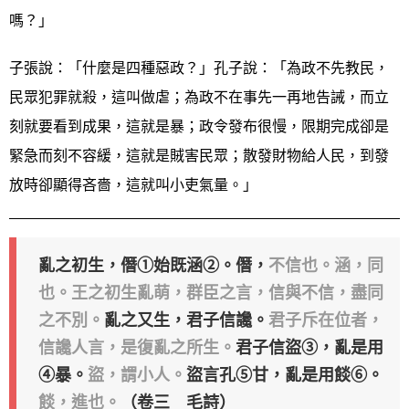
嗎？」
子張說：「什麼是四種惡政？」孔子說：「為政不先教民，
民眾犯罪就殺，這叫做虐；為政不在事先一再地告誡，而立
刻就要看到成果，這就是暴；政令發布很慢，限期完成卻是
緊急而刻不容緩，這就是賊害民眾；散發財物給人民，到發
放時卻顯得吝嗇，這就叫小吏氣量。」
亂之初生，僭①始既涵②。
僭，
不信也。涵，同
也。王之初生亂萌，群臣之言，信與不信，盡同
之不別。
亂之又生，君子信讒。
君子斥在位者，
信讒人言，是復亂之所生。
君子信盜③，亂是用
④暴。
盜，謂小人。
盜言孔⑤甘，亂是用餤⑥。
餤，進也。
（卷三 毛詩）