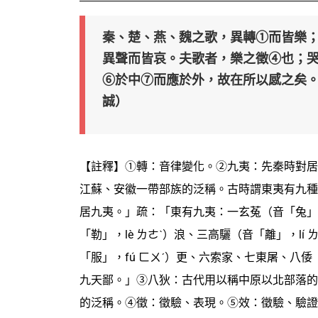
秦、楚、燕、魏之歌，異轉①而皆樂
異聲而皆哀。夫歌者，樂之徵④也；
⑥於中⑦而應於外，故在所以感之矣
誠）
【註釋】①轉：音律變化。②九夷：先秦時對居
江蘇、安徽一帶部族的泛稱。古時謂東夷有九種
居九夷。」疏：「東有九夷：一玄菟（音「兔」，
「勒」，lè ㄌㄜˋ）浪、三高驪（音「離」，lí
「服」，fú ㄈㄨˊ）更、六索家、七東屠、八倭
九天鄙。」③八狄：古代用以稱中原以北部落的
的泛稱。④徵：徵驗、表現。⑤效：徵驗、驗證。