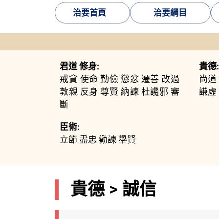
治要首頁
治要綱目
君道 修身:
貴德:
戒貪
使命
勤儉
懲忿
遷善
改過
尚道
敦親
反身
尊賢
納諫
杜讒邪
審
謙虛
斷
臣術:
立節
盡忠
勸諫
舉賢
貴德 > 誠信