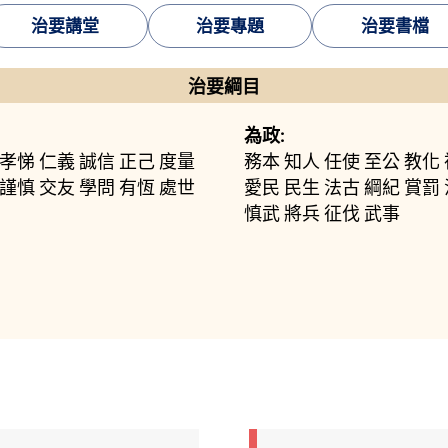
治要講堂
治要專題
治要書檔
治要綱目
為政:
孝悌
仁義
誠信
正己
度量
務本
知人
任使
至公
教化
謹慎
交友
學問
有恆
處世
愛民
民生
法古
綱紀
賞罰
慎武
將兵
征伐
武事