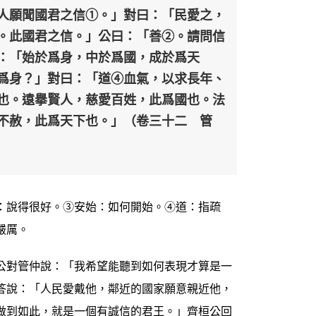
人願聞國君之信①。」對曰：「民愛之，
。此國君之信。」公曰：「善②。請問信
：「始於爲身，中於爲國，成於爲天
爲身？」對曰：「道④血氣，以求長年、
也。遠擧賢人，慈愛百姓，此爲國也。法
不赦，此爲天下也。」（卷三十二 管
：說得很好。③安始：如何開始。④道：指疏
嚴厲。
公對管仲說：「我希望能聽到如何表現才算是一
答說：「人民愛戴他，鄰近的國家願意親近他，
做到如此，就是一個有誠信的君王。」齊桓公回