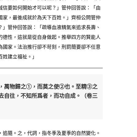
誠信要如何開始才可以呢？」管仲回答說：「由
國家，最後成就於為天下百姓。」齊桓公問管仲
？」管仲回答說：「疏導血液精氣來追求長壽、
的德性，這就是從自身做起。推舉四方的賢能人
為國家。法治推行卻不苛刻，刑罰簡要卻不任意
百姓建立福祉。」
，萬物歸之①，而莫之使②也。至精③之
去自往，不知所爲者，而功自成。（卷三
，追隨。之，代詞，指冬季及夏季的自然變化。