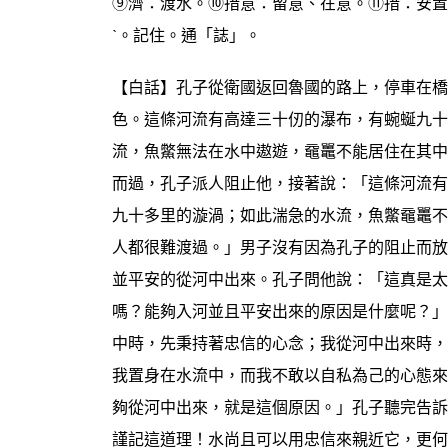
⑨濟：渡水。⑩措意：留意、在意。⑪措：安置。
ˋ。記住。通「誌」。
【白話】孔子從衛國返回魯國的路上，停車在橋
色。這條河流有高達三十仞的瀑布，有蜿蜒九十
流，魚鱉無法在水中遨遊，黿鼉不能居住在其中
而過，孔子派人阻止他，接著說：「這條河流有
九十多里的漩渦；如此湍急的水流，魚鱉黿鼉不
人都很難渡過。」男子沒有因為孔子的阻止而放
並平安的從河中出來。孔子問他說：「這真是太
嗎？能夠入河並且平安出來的原因是什麼呢？」
中時，先秉持著忠信的心念；我從河中出來時，
我置身在水流中，而我不敢以自私為己的心態來
夠從河中出來，就是這個原因。」孔子聽完告訴
謹記這道理！水尚且可以用忠信來親近它，更何