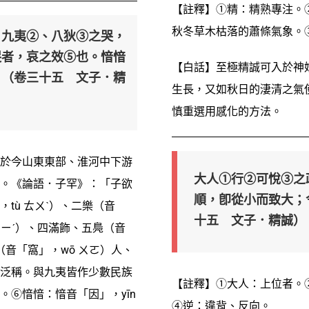
【註釋】①精：精熟專注。
秋冬草木枯落的蕭條氣象。
；九夷②、八狄③之哭，
哭者，哀之效⑤也。愔愔
【白話】至極精誠可入於神
。（卷三十五 文子．精
生長，又如秋日的淒清之氣
慎重選用感化的方法。
於今山東東部、淮河中下游
大人①行②可悅③之
。《論語．子罕》：「子欲
順，卽從小而致大；
tù ㄊㄨˋ）、二樂（音
十五 文子．精誠）
 ㄌㄧˊ）、四滿飾、五鳧（音
（音「窩」，wō ㄨㄛ）人、
泛稱。與九夷皆作少數民族
【註釋】①大人：上位者。
⑥愔愔：愔音「因」，yīn
④逆：違背、反向。