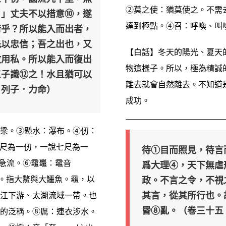
②莫之使：猶莫使之。不需
！」丈夫不以措意⑩，遂
達到極點。④召：呼喚、叫
術乎？所以能入而出者，
先以忠信；吾之出也，又
【白話】冬天的陽光、夏天
敢用私。所以能入而復出
物這樣子。所以，極為精誠
三子識⑫之！水且猶可以
離去就會自然離去。不知道
 列子．力命）
成功。
梁。③懸水：瀑布。④仞：
八尺為一仞，一說七尺為一
待①目而照見，待言
渦急流。⑥黿鼉：黿音
爲大理④，天下無虐
政。不言之令，不視
ㄛˊ。指大鱉與大鱷魚。黿，以
其言，從其所行也。
江下游、太湖流域一帶。也
昬⑧亂。（卷三十五
的泛稱。⑧厲：連衣涉水。