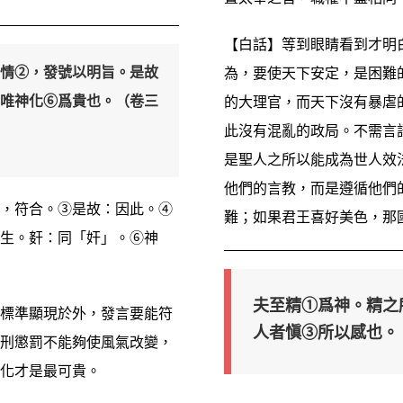
【白話】等到眼睛看到才明
情②，發號以明旨。是故
為，要使天下安定，是困難
唯神化⑥爲貴也。（卷三
的大理官，而天下沒有暴虐
此沒有混亂的政局。不需言
是聖人之所以能成為世人效
他們的言教，而是遵循他們
，符合。③是故：因此。④
難；如果君王喜好美色，那
生。姧：同「奸」。⑥神
夫至精①爲神。精之
標準顯現於外，發言要能符
人者愼③所以感也。
刑懲罰不能夠使風氣改變，
化才是最可貴。