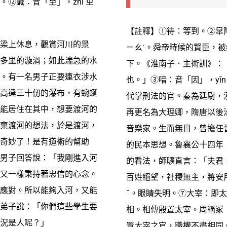
⑫識：音「至」，zhì ㄓ
【註釋】①待：等到。②皐陶
梁上休息，觀賞河川的景
ㄧㄠˊ。舜帝時候的賢臣，
多里的漩渦；如此湍急的水
下。《淮南子．主術訓》：
。有一名男子正要連衣涉水
也。」③喑：音「因」，yī
高達三十仞的瀑布，有蜿蜒
代掌刑法的官。秦為廷尉，
能居住在其中，想要渡河的
再更名為大理卿，隋唐以後
棄渡河的想法，於是渡河，
音樂家。生而無目，曾擔任
奇妙了！是有道術的幫助
的民本思想。魯襄公十四年
男子回答說：「我剛進入河
的看法，師曠直言：「夫君
又一樣秉持著忠信的心念。
百姓絕望，社稷無主，將安用
應對。所以能夠入河，又能
ˇ。眼睛失明。⑦大宰：即
弟子說：「你們這些學生要
相。相傳殷置太宰。周稱冢（
況是人呢？」
置太宰之官，職權不盡相同