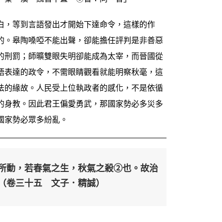
白，等到言語發出才開始下達命令，這樣的作
的。皋陶嗓啞不能出聲，卻能擔任評判是非善惡
的刑罰；師曠雙眼失明卻能成為太宰，而晉國從
語表達的政令，不需眼睛觀看就能明察秋毫，這
法的緣故。人民受上位執政者的感化，不是依循
的身教。因此君王偏愛勇武，那國家勢必多災多
國家勢必眾多紛亂。
所動，若春氣之生，秋氣之殺②也。故治
（卷三十五 文子．精誠）