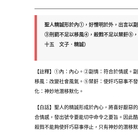
聖人精誠形於內①，好憎明於外，出言以副
③刑罰不足以移風④，殺戮不足以禁姧⑤，
十五 文子．精誠）
【註釋】①內：內心。②副情：符合於情感。副
移風：改變社會風氣。⑤禁姧：使奸巧惡事不發
化：神妙地潛移默化。
【白話】聖人的精誠形成於內心，將喜好厭惡的
合情感，發出號令要能切中命令之要旨。因此酷
殺戮不能夠使奸巧惡事停止，只有神妙的潛移默