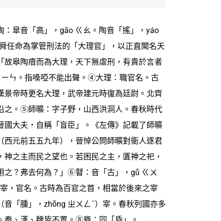
：皐音「高」，gāo ㄍㄠ。陶音「搖」，yáo
被舜任命為掌管刑法的「大理官」，以正直聞名天
「故皋陶瘖而為大理，天下無虐刑，有貴於言者
n ㄧㄣ。指嗓啞不能出聲。④大理：職官名。古
漢景帝時更名大理，武帝建元時復為廷尉。北齊
沿之。⑤師曠：字子野，山西洪洞人。春秋時代
晉國大夫，自稱「盲臣」。《左傳》記載了師曠
（西元前五五九年），晉悼公問師曠對衛人逐君
，神之主而民之望也。若困民之主，匱神之祀，
之？弗去何為？」⑥瞽：音「古」，gǔ ㄍㄨ
太宰，官名。古時為百官之首，相當於後來之宰
音「腫」，zhǒng ㄓㄨㄥˇ）宰。春秋列國亦多
。秦、漢、魏皆不置。⑧昬：同「昏」。