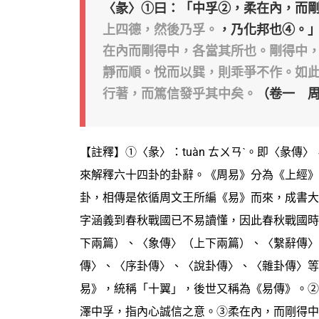
〈彖〉①曰：「中孚②，柔在內，而
上四德，然後乃孚。
，乃化邦也④。
在內而剛得中，各當其所也。剛得中
靜而順。悅而以巽，則乖爭不作。如
行著，而篤信發乎其中矣。
（卷一 
【註釋】①〈彖〉：tuàn ㄊㄨㄢˋ。即〈彖傳
來解釋六十四卦的卦辭。《周易》分為《上經》
卦，相傳是依循周文王所編《易》而來，成書大
字涵義到春秋戰國已不易讀懂，因此春秋戰國時
下兩篇）、〈象傳〉（上下兩篇）、〈繫辭傳〉
傳〉、〈序卦傳〉、〈說卦傳〉、〈雜卦傳〉等
易》，統稱「十翼」，後世又稱為《易傳》。②
澤中孚，指內心誠信之意。③柔在內，而剛得中