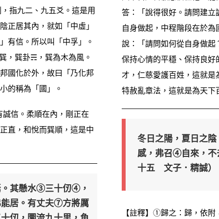
。剛，指九二、九五爻。這是用
答：「說得很好。請問建立
陰正居其內，就如「中虛」
自身做起，中程階段在於為
」有信。所以叫「中孚」。
說：「請問如何從自身做起
巽，巽卦☴，巽為木為風。
保持心情的平穩、保持良好
邦國化於外，故曰「乃化邦
才，仁慈愛護百姓，這就是
小的稱為「國」。
特赦亂章法，這就是為天下
有誠信。柔順在內，剛正在
正直，和悅而巽順，這是中
冬日之陽，夏日之陰
感，弗召④自來，不
十五 文子．精誠）
焉。其懸水③三十仞④，
弗能居。有丈夫⑦方將厲
【註釋】①歸之：歸，依附
三十仞，圜流九十里，魚