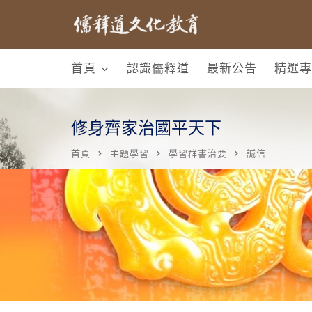
首頁
認識儒釋道
最新公告
精選專
修身齊家治國平天下
首頁
主題學習
學習群書治要
誠信