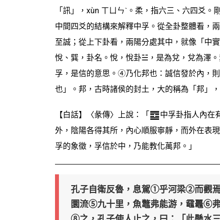
「訊」，xùn ㄒㄩㄣˋ。柔，指六三、六四爻
中間四爻的結構來解釋中孚。從全卦整體看，兩
至誠；從上下卦看，兩陽分處其中，就像「中實
悅、巽，卦名。悅，悅卦☱，是為兌，兌為澤。
孚，是信的意思。④乃化邦也：誠信發於內，則
也」。邦，古時諸侯的封土，大的稱為「邦」，
【白話】〈彖傳〉上說：「
中孚卦指人內在
外，陰陽各得其所，內心順服寧靜，而外在表現
孚的象徵，孚信於中，乃能教化萬邦。」
孔子自衛反魯，息駕①乎河梁②而觀
圜流⑤九十里，魚鼈弗能游，黿鼉⑥
⑧之，孔子使人止之，曰：「此懸水