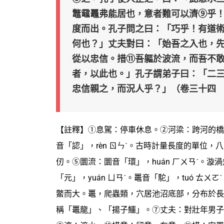
鼈黿鼉弗能居也，意者難可以濟⑨乎
度而出。孔子問之曰：「巧乎！有道
何也？」丈夫對曰：「始吾之入也，
從以忠信。措⑪吾軀於波流，而吾不
者，以此也。」孔子謂弟子曰：「二
忠信親之，而況人乎？」（卷三十四
【註釋】①息駕：停車休息。②河梁：跨河的橋
音「認」，rèn ㄖㄣˋ。古時計量長度的單位，
仞。⑤圜流：圜音「環」，huán ㄏㄨㄢˊ。漩
「元」，yuán ㄩㄢˊ。鼉音「駝」，tuó ㄊㄨ
鱉而大。鼉，爬蟲類，穴居池沼底部，分布於長
稱「鼉龍」、「揚子鱷」。⑦丈夫：對壯年男子