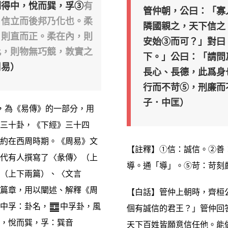
剛得中，悅而巽，孚③
有
管仲朝，公曰：「寡
」
信立而後邦乃化也。柔
隣國親之，天下信之
，則直而正。柔在內，則
安始③而可？」對曰
此，則物無巧競，敦實之
下。」公曰：「請問
周易）
長心、長德，此爲身
行而不苛⑤，刑廉而
子．中匡）
〉，為《易傳》的一部分，用
三十卦，《下經》三十四
約在西周時期。《周易》文
【註釋】①信：誠信。②善
代有人撰寫了〈彖傳〉（上
導。通「導」。⑤苛：苛刻
（上下兩篇）、〈文言
篇章，用以闡述、解釋《周
【白話】管仲上朝時，齊桓
中孚：卦名，
中孚卦，風
個有誠信的君王？」管仲回
，悅而巽，孚：巽音
天下百姓皆願意信任他。能