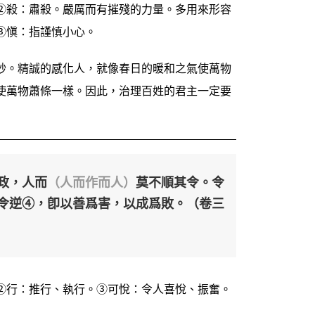
②殺：肅殺。嚴厲而有摧殘的力量。多用來形容
③愼：指謹慎小心。
妙。精誠的感化人，就像春日的暖和之氣使萬物
使萬物蕭條一樣。因此，治理百姓的君主一定要
政，人而
（人而作而人）
莫不順其令。令
令逆④，卽以善爲害，以成爲敗。（卷三
②行：推行、執行。③可悅：令人喜悅、振奮。