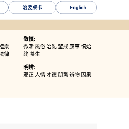
治要桌卡
English
敬慎:
禮樂
微漸
風俗
治亂
鑒戒
應事
慎始
法律
終
養生
明辨:
邪正
人情
才德
朋黨
辨物
因果