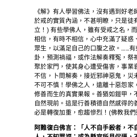
《解》有人學習佛法，沒有遇到好老
於戒的實質內涵，不甚明瞭，只是徒
立！) 有些學佛人，雖有受戒之名
相信，有時不相信，心中充滿了疑惑
眾生，以滿足自己的口腹之欲。……
卦，預測禍福，或作法解奏釋冤，祭
聚於家門，使其身心遭受傷害，事業
不信，卜問解奏，接近邪神惡鬼，災
不可不慎！學佛之人，遠離十惡怨家
修善而生的真實果報。善猶如鎧甲，
自然現前。這是行善積德自然感得的
必是轉復加重，愈趨慘烈！(佛教我們
阿難復白佛言：「人不自手殺者，不
人，不知罪福；或為縣官所見促逼，