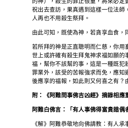
的神），殺生的罪止很重，將來必定
祝出去查訪，果真遇到這樣一位法師
人再也不用殺生祭拜。
由此可知，既使為神，若貪享血食，
若所拜的神是正直聰明而仁慈，你用
世上或許確有殺生拜鬼神求福如願的
福，幫你不該幫的事，這是一種既犯
罪業外，該受的苦報強求而免，應知
後應享的福報，如此則又何喜之有？
附：《阿難問事佛吉凶經》摘錄相應
阿難白佛言：「有人事佛得富貴諧偶
《解》阿難恭敬地向佛請教：有人承