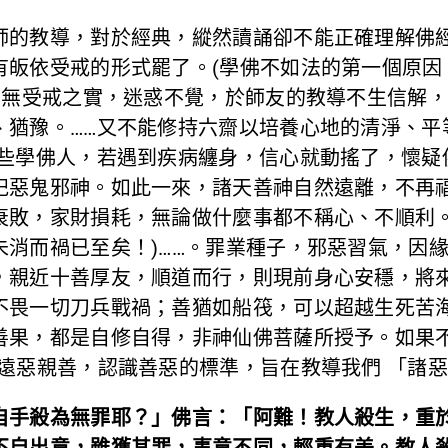
師的教導，對於經典，縱然讀誦卻不能正確理解佛
有皈依受戒的形式罷了。(學佛不如法的第一個原因
，而無受戒之實，迷惑不覺，於師友的教導不生信解
、猶豫。……又不能修持六齋以培養心地的清淨、平
有些學佛人，若遇到疾病纏身，信心就動搖了，懷疑
祀惡鬼邪神。如此一來，諸天善神自然遠離，不再
衰敗，家財損耗，無論做什麼事都不稱心、不順利。
未消而禍已至矣！)……。罪業種子，邪惡習氣，因
，親近十善厚友，順道而行，則現前身心安穩，將
不畏一切刀兵戰禍；善猶如船筏，可以超越生死苦
善果，都是自修自得，非神仙佛菩薩所授予。如果
遠惡親善，認識善惡的標準，旨在教導我們 「諸惡
自手殺為無罪耶？」佛言：「阿難！教人殺生，重
不自出意，雖獲其罪，事意不同，輕重有差。教人