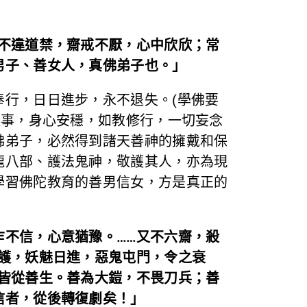
不違道禁，齋戒不厭，心中欣欣；常
男子、善女人，真佛弟子也。」
行，日日進步，永不退失。(學佛要
達事，身心安穩，如教修行，一切妄念
佛弟子，必然得到諸天善神的擁戴和保
龍八部、護法鬼神，敬護其人，亦為現
學習佛陀教育的善男信女，方是真正的
不信，心意猶豫。……又不六齋，殺
護，妖魅日進，惡鬼屯門，令之衰
皆從善生。善為大鎧，不畏刀兵；善
信者，從後轉復劇矣！」