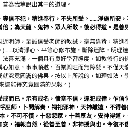
，普為我等說出其中的道理。
，專信不犯，精進奉行，不失所受。……淨施所安，
增倍；為天龍、鬼神、眾人所敬，後必得道。是善
親近明師，至誠信受老師的教誡，毫無違背，精進奉
。)……以清淨心、平等心修布施，斷除迷障，明理
，法喜充滿。一個具有良好學習態度，如教修行的
稱心如意，事事順遂，百業興旺而無障礙。不僅天
成就究竟圓滿的佛果。按以上所說的，如理如法，
來還能得究竟圓滿的果報。)
受戒而已。示有戒名，憒塞不信，違犯戒律，乍信乍
便呼巫師，卜問解奏，祠祀邪神，天神離遠，不得善
得本，不可不慎，十惡怨家，十善厚友，安神得道，
和安，福報自然，從善至善，非神授與也。今復不