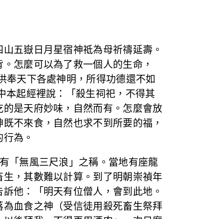
四山五嶽日月星宿神祗為母祈禱延壽。
背。怎麼可以為了救一個人的生命，
供奉天下各處神明，所得功德還不如
中本起經裡說：「殺生祠祀，不得其
吃的是天府妙味，自然而有。怎麼會放
神既不來食，自然也求不到所要的福，
的行為。
，有「無風三尺浪」之稱。當地有座龍
畜生，其數難以計算。到了明朝崇禎年
告訴他：「明天有位僧人，會到此地。
落為血食之神（受信徒用殺死畜生祭拜