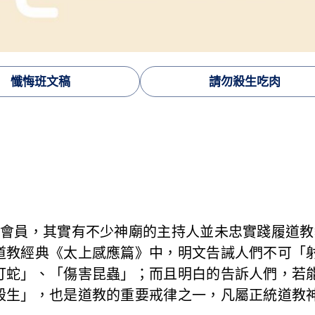
懺悔班文稿
請勿殺生吃肉
為會員，其實有不少神廟的主持人並未忠實踐履道
道教經典《太上感應篇》中，明文告誡人們不可「射
打蛇」、「傷害昆蟲」；而且明白的告訴人們，若
殺生」，也是道教的重要戒律之一，凡屬正統道教