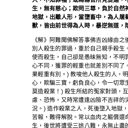
生，無有慈心；欺罔三尊，負於自然
地獄，出離人形，當墮畜中，為人屠
獸，皆由前世得為人時，暴逆無道，
《解》阿難聞佛解答事佛吉凶緣由之
別人殺生的罪過，重於自己親手殺生
使而殺生，自己卻是愚昧無知，不明
心不同，獲罪的輕重也就差別不同了
果輕重有別。) 教唆他人殺生的人
心，欺騙三寶，虧負良心，令一切眾
莫造殺業！) 殺生所結的冤家對頭
慮、恐怖，又時常遭逢凶險不吉祥的
況。) 造作殺業之人，死後墮入地
苦報，難得解脫。常以血肉之軀償還
生，後世將遭受三途八難，永無止盡