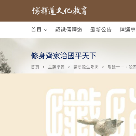
首頁
認識儒釋道
最新公告
精選專
修身齊家治國平天下
首頁
主題學習
請勿殺生吃肉
附錄十一、殺