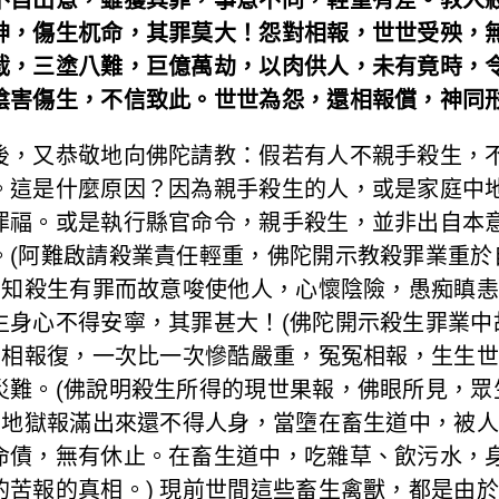
神，傷生杌命，其罪莫大！怨對相報，世世受殃，
截，三塗八難，巨億萬劫，以肉供人，未有竟時，
陰害傷生，不信致此。世世為怨，還相報償，神同
後，又恭敬地向佛陀請教：假若有人不親手殺生，
。這是什麼原因？因為親手殺生的人，或是家庭中
罪福。或是執行縣官命令，親手殺生，並非出自本
。(阿難啟請殺業責任輕重，佛陀開示教殺罪業重於
，明知殺生有罪而故意唆使他人，心懷陰險，愚痴瞋
生身心不得安寧，其罪甚大！(佛陀開示殺生罪業中
，互相報復，一次比一次慘酷嚴重，冤冤相報，生生
災難。(佛說明殺生所得的現世果報，佛眼所見，眾
獄，地獄報滿出來還不得人身，當墮在畜生道中，被
命債，無有休止。在畜生道中，吃雜草、飲污水，身
的苦報的真相。) 現前世間這些畜生禽獸，都是由