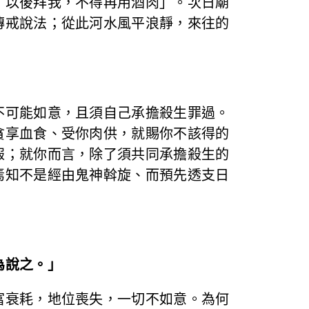
，以後拜我，不得再用酒肉」。次日廟
傳戒說法；從此河水風平浪靜，來往的
不可能如意，且須自己承擔殺生罪過。
貪享血食、受你肉供，就賜你不該得的
報；就你而言，除了須共同承擔殺生的
焉知不是經由鬼神斡旋、而預先透支日
為說之。」
富衰耗，地位喪失，一切不如意。為何