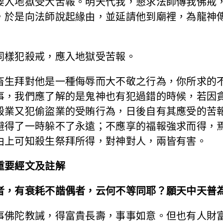
要入地獄受大苦報。明天代我，懇求法師傳我佛戒
，於是向法師說起緣由，並延請他到廟裡，為龍神
同樣犯殺戒，應入地獄受苦報。
畜生拜對他是一種侮辱而大不敬之行為，你所求的
事，我們應了解的是鬼神也有犯過錯的時候，若因
殺業又犯偷盜業的受賄行為，日後自有其應受的苦
避得了一時躲不了永遠；不應享的福報強求而得，
由上可知殺生祭拜所得，對神對人，兩皆有害。
重要經文及註解
者，有衰耗不諧偶者，云何不等同耶？願天中天普
事佛陀教誡，得富貴長壽，事事如意。但也有人財