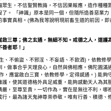
傷眾生，不信聖賢教誨，不信因果報應，造作種種
沒了。 「神識」原本是同一個，但隨所造善惡業力
的事實真相。(佛為我等說明現前畜生道的前因，即
當啟三尊；佛之玄通，無細不知。戒德之人，道護
不善者耶！」
殺生、不偷盜、不邪淫、不妄語、不飲酒)，依教修
訓，做事合乎天理良心，自然與佛相應。佛陀圓滿
作，應當啟白三寶，依教修學，定得感通。) 能夠
擁護，使其道德格外具足威重，能夠感動天人為其
精嚴，至尊至貴，一切作為，實在是無往不利，哪裡
戒行，最為諸天鬼神尊崇恭敬。唯有行善、積德、修