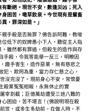
無有斷絕。現世不安，數逢災凶；死入
令身困苦，噉草飲泉。今世現有是輩畜
形異，罪深如是。」
不親手殺是否無罪？佛告訴阿難，教唆
地位低下的奴婢愚小下人，聽從主人指
意。雖然都有罪過，但殺生的造作與存
自手殺，令我等能舉一反三，明瞭因
恚，趣手害生，造作惡業，無有慈悲之
故犯、欺罔為重，當力存仁慈之心，
世世沒完沒了。現前身心不安，常懷憂
生殺業冤冤相報，永無休止的實
人屠宰割截；巨億萬劫遭受三途八難的
心困迫，苦不堪言！(佛說明現在殺
於前世，或多生多劫前，在做人時，不