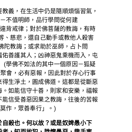
經教義，在生活中仍是隨順煩惱習氣，
 －不值明師，品行學問從何建
，違背戒律；對於佛菩薩的教誨，有時
等、慈悲，還自己動手或教他人殺害
佛陀教誨；或求助於巫師，占卜問
福佑善護其人；凶神惡鬼乘機而入，屯
 (學佛不如法的其中一個原因－狐疑
緣聚會，必有惡報，因此對於存心行事
來得生淨土，圓成佛道。這都是從斷惡
海。如能信守十善，則家和安樂，福報
不能信受善惡因果之教誨，往後的苦報
莫作，眾善奉行」。)
於自殺也。何以故？或是奴婢愚小下
殺者，知而故犯，陰懷愚惡，趣手害