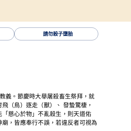
請勿殺子墮胎
教教義。節慶時大舉屠殺畜生祭拜，就
飛（鳥）逐走（獸）、 發蟄驚棲，
能「慈心於物」不亂殺生，則天道佑
神廟，皆應奉行不誤，若違反者可視為