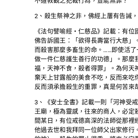
不遵教觀之犯裁行為，豈能無罪？
2、殺生祭神之非，佛經上屢有告誡
《法句譬喻經‧仁慈品》記載：有位
佛告訴國王：「欲得長壽當行大慈」
而殺害那麼多畜生的命。……即使活
做一件仁慈護生善行的功德」。那麼
福，天神不食，殺者得罪」。為何天
棄天上甘露般的美食不吃，反而來吃
反而須承擔殺生的重罪，真是何苦來
3、《安士全書》記載一則「河神受
王廟，極為靈感，往來的商人，必定
間某日，有位戒德高深的法師從那裡
他過去世和我拜同一位師父出家修行