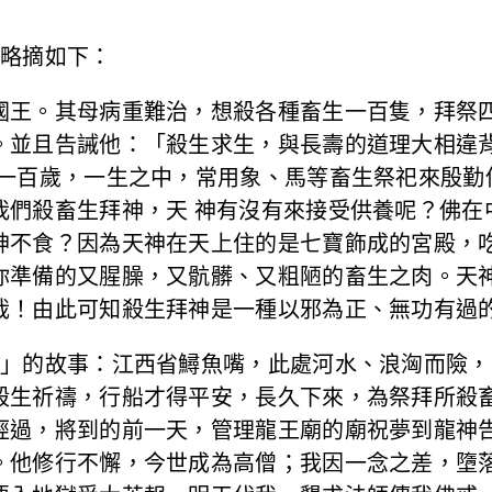
，略摘如下：
國王。其母病重難治，想殺各種畜生一百隻，拜祭
。並且告誡他：「殺生求生，與長壽的道理大相違
了一百歲，一生之中，常用象、馬等畜生祭祀來殷勤
我們殺畜生拜神，天 神有沒有來接受供養呢？佛在
神不食？因為天神在天上住的是七寶飾成的宮殿，
你準備的又腥臊，又骯髒、又粗陋的畜生之肉。天
哉！由此可知殺生拜神是一種以邪為正、無功有過
戒」的故事：江西省鱘魚嘴，此處河水、浪洶而險
殺生祈禱，行船才得平安，長久下來，為祭拜所殺
經過，將到的前一天，管理龍王廟的廟祝夢到龍神
。他修行不懈，今世成為高僧；我因一念之差，墮