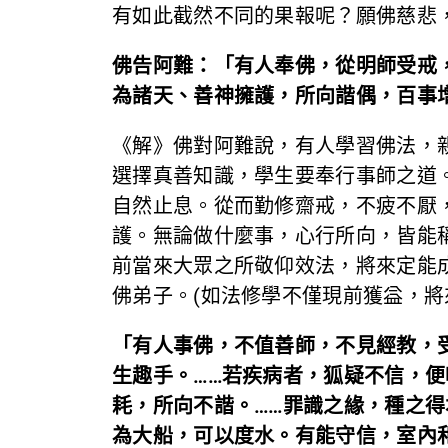
有如此截然不同的果報呢？願佛慈悲
佛告阿難：「有人奉佛，從明師受戒
為諸天、善神擁護，所向諧偶，百事
《解》佛對阿難說，有人學習佛法，
選擇真善知識，學生要奉行事師之道
自然止息。從而勤修齋戒，不疲不厭
護。無論做什麼事，心行所向，皆能
前當來大眾之所敬仰效法，將來定能
佛弟子。(如法修學不僅現前獲益，將
「有人事佛，不值善師，不見經教，
生趣手。……若疾病者，狐疑不信，
耗，所向不諧。……罪識之緣，種之
為大船，可以度水。有能守信，室內