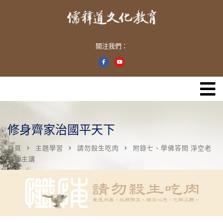
關注我們：
修身齊家治國平天下
首頁
主題學習
請勿殺生吃肉
附錄七、學佛答問 淨空老
法師主講