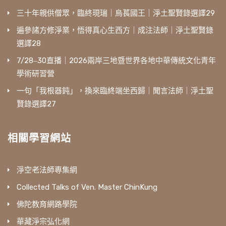
三十年親供僧眾，臨終現瑞｜烏萇國王｜淨土聖賢錄選譯29
遍參諸方修淨業，悟得真心生西方｜成注法師｜淨土聖賢錄
選譯28
7/28‒30直播｜2026兩岸三地暨世界各地中華傳統文化青年
學術研習營
一句「我根器鈍」，換來臨終端坐西歸｜聞言法師｜淨土聖
賢錄選譯27
相關學習網站
淨空老法師專集網
Collected Talks of Ven. Master ChinKung
佛陀教育網路學院
華藏淨宗弘化網