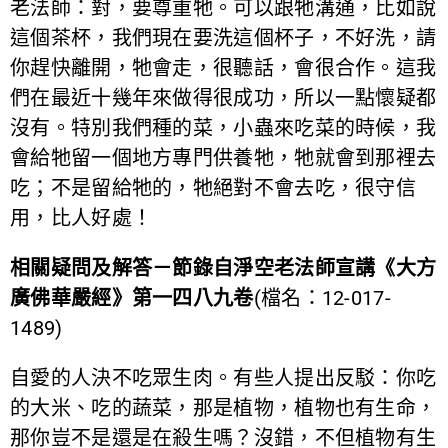
老法師：對，要尊重牠。可以跟牠溝通，比如說
這個茶杯，我們現在要洗這個杯子，不好洗，請
你趕快離開，牠會走，很聽話，會很合作。這我
們在最近十幾年來做得很成功，所以一點懷疑都
沒有。特別我們種的菜，小蟲來吃菜的時候，我
會給牠留一個地方專門供養牠，牠就會到那裡去
吃；不是留給牠的，牠絕對不會去吃，很守信
用，比人好處！
相關疑問及解答－節錄自淨空老法師宣講《大方
廣佛華嚴經》第一四八九卷
(
檔名：
12-017-
1489)
自愛的人決不吃眾生肉。有些人提出反駁：你吃
的大米、吃的蔬菜，那是植物，植物也有生命，
那你豈不是還是在殺生嗎？沒錯，不但植物有生