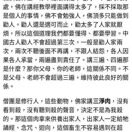
處，佛在講經教學裡面講得太多了，採不採取那
是個人的事情，佛不會勉強人，佛頂多只能做到
勸人。勸人還是適可而止，勸太多了人家就厭
煩，所以這個道理我們都要懂得、都要學習。中
國古人勸人不會超過第三次，一般是勸人家兩
次，兩次不聽後面不再講，不跟人結怨，各人因
果各人承當，兩遍盡到責任了。講三遍、四遍那
是什麼？那你父母、你的老師，這關係不同。不
是父母、老師不會超過三遍，維持彼此良好的關
係。
僧團是修行人，這些動物，佛家講
三淨肉
，沒有
看到殺，沒有聽到殺的聲音，決定不是為我殺
的。那這個肉拿來供養出家人，出家人一定給牠
誦經、念咒、迴向，這個畜生不容易遇到在超