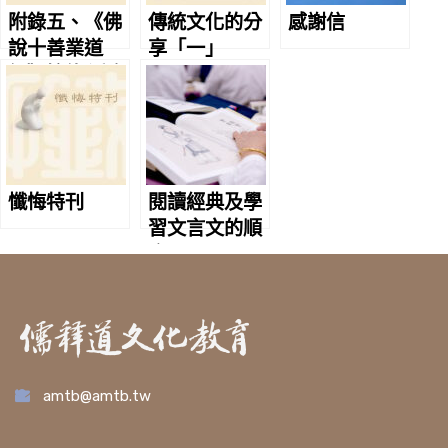
附錄五、《佛
傳統文化的分
感謝信
說十善業道
享「一」
經》摘錄 淨空
老法師主講
懺悔特刊
閱讀經典及學
習文言文的順
序
amtb@amtb.tw