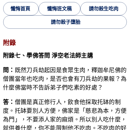
懺悔首頁
懺悔班文稿
請勿殺生吃肉
請勿殺子墮胎
附錄
附錄七、學佛答問 淨空老法師主講
問：
既然刀兵劫起因是食眾生肉，釋迦牟尼佛的
僧團當年也吃肉，是否也會有刀兵劫的果報？為
什麼佛當時不告訴弟子們吃素的好處？
答：
僧團是真正修行人，飲食他採取托缽的制
度。托缽要別人方便，佛家是「慈悲為本，方便
為門」，不要添人家的麻煩。所以別人吃什麼，
就供養什麼，你不能限制他不吃肉。不吃肉的好