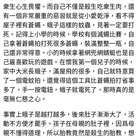
衆生心生畏懼。而自己不僅是殺生吃衆生肉，還
有一個非常嚴重的惡習就是從小愛乾淨，看不得
屋子裡有蒼蠅、蛾子這樣的蚊蟲，見著一定要打
死。記得上小學的時候，學校有個滅蠅比賽，自
己拿著蒼蠅拍打死很多蒼蠅，裝滿整整一瓶，自
己還非常得意。小的時候拿著網兜網蜻蜓也是自
己最喜歡玩的遊戲。在懷我第一個兒子的時候，
家中大米長蛾子，滿屋飛的很多，自己就特意買
了一個電蚊拍，還覺得這個工具比蒼蠅拍打省事
多了，手一按電鈕，蛾子就電死了，那時真的是
毫無仁慈之心。
事實上蛾子是越打越多，後來肚子漸漸大了，活
動不方便才罷手。孩子在母親的肚子裡，因爲母
親不懂得道理，所以胎教竟然是殺生的胎教，想