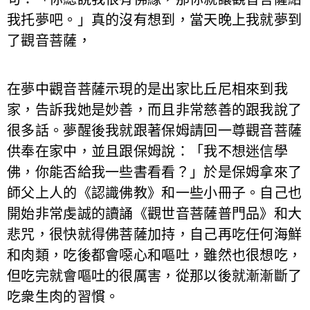
我托夢吧。」真的沒有想到，當天晚上我就夢到
了觀音菩薩，
在夢中觀音菩薩示現的是出家比丘尼相來到我
家，告訴我她是妙善，而且非常慈善的跟我說了
很多話。夢醒後我就跟著保姆請回一尊觀音菩薩
供奉在家中，並且跟保姆說：「我不想迷信學
佛，你能否給我一些書看看？」於是保姆拿來了
師父上人的《認識佛教》和一些小冊子。自己也
開始非常虔誠的讀誦《觀世音菩薩普門品》和大
悲咒，很快就得佛菩薩加持，自己再吃任何海鮮
和肉類，吃後都會噁心和嘔吐，雖然也很想吃，
但吃完就會嘔吐的很厲害，從那以後就漸漸斷了
吃衆生肉的習慣。