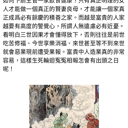
如何下廚主管一家飲食健康？只有真正明理的女
人才能做一個真正的賢妻良母，才能讓一個家真
正成爲必有餘慶的積善之家。而越是富貴的人家
越要有高度的警覺心，所謂人無遠慮必有近憂。
看明白三世因果才會懂得放下，否則往往是前世
吃苦修福、今世享樂消福、來世甚至等不到來世
就會惡業現前遭受果報。富貴中人造業真的非常
容易，這樣生死輪迴冤冤相報怎會有出頭之日
呢！