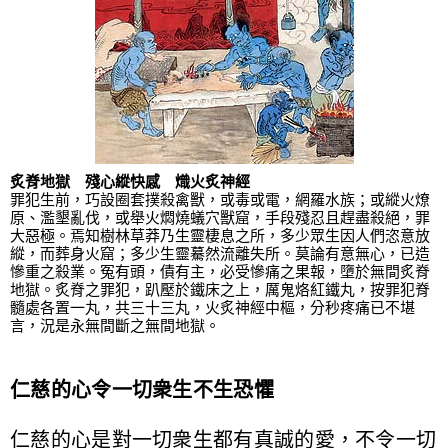
炙脊地獄
殘心縱快感 熾火炙神經
罪犯生前，巧設圈套撲殺禽獸，或毒或電，網羅水族；或縱火燎
原、濫墾亂伐，或舉火燜燒蟻穴獸窟，手段殘忍且趕盡殺絕，罪
大惡極。焉知樹林草莽乃生靈棲息之所，多少眾生因人們恣意放
縱，而葬身火窟；多少生靈驀然流離失所。莫論有意無心，已造
慘重之殺業。冤有頭，債有主，必受慘痛之果報，墮於無間炙脊
地獄。炙脊之罪犯，趴壓於鐵床之上，厲鬼烙紅鐵丸，按罪犯脊
髓處各置一丸，共三十三丸，火炙神經中樞，分秒疼痛已不堪
言，況是永無間斷之無間地獄。
仁慈的心令一切衆生不生恐懼
仁慈的心是對一切衆生都有真誠的愛，不令一切