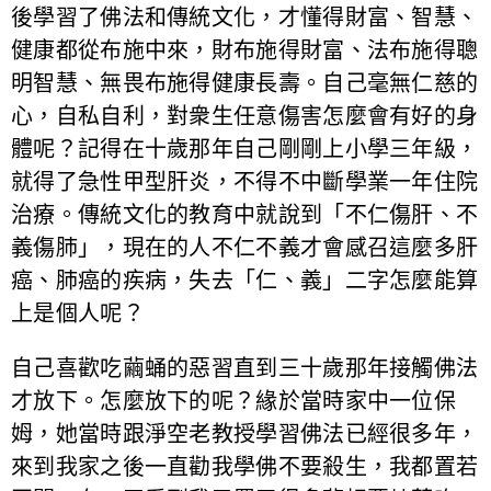
後學習了佛法和傳統文化，才懂得財富、智慧、
健康都從布施中來，財布施得財富、法布施得聰
明智慧、無畏布施得健康長壽。自己毫無仁慈的
心，自私自利，對衆生任意傷害怎麼會有好的身
體呢？記得在十歲那年自己剛剛上小學三年級，
就得了急性甲型肝炎，不得不中斷學業一年住院
治療。傳統文化的教育中就說到「不仁傷肝、不
義傷肺」，現在的人不仁不義才會感召這麼多肝
癌、肺癌的疾病，失去「仁、義」二字怎麼能算
上是個人呢？
自己喜歡吃繭蛹的惡習直到三十歲那年接觸佛法
才放下。怎麼放下的呢？緣於當時家中一位保
姆，她當時跟淨空老教授學習佛法已經很多年，
來到我家之後一直勸我學佛不要殺生，我都置若