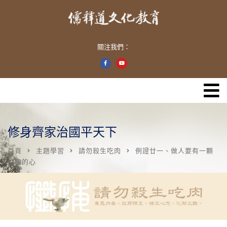
關注我們：
修身齊家治國平天下
首頁
主題學習
請勿殺生吃肉
例證廿一、做人要有一顆
仁慈的心