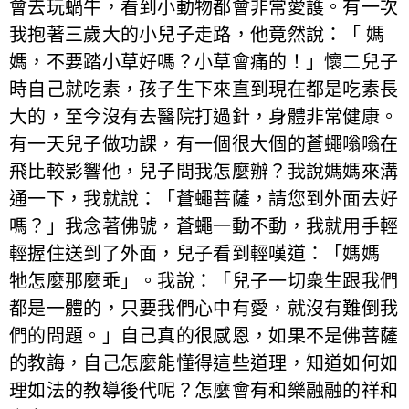
會去玩蝸牛，看到小動物都會非常愛護。有一次
我抱著三歲大的小兒子走路，他竟然說：「 媽
媽，不要踏小草好嗎？小草會痛的！」懷二兒子
時自己就吃素，孩子生下來直到現在都是吃素長
大的，至今沒有去醫院打過針，身體非常健康。
有一天兒子做功課，有一個很大個的蒼蠅嗡嗡在
飛比較影響他，兒子問我怎麼辦？我說媽媽來溝
通一下，我就說：「蒼蠅菩薩，請您到外面去好
嗎？」我念著佛號，蒼蠅一動不動，我就用手輕
輕握住送到了外面，兒子看到輕嘆道：「媽媽
牠怎麼那麼乖」。我說：「兒子一切衆生跟我們
都是一體的，只要我們心中有愛，就沒有難倒我
們的問題。」自己真的很感恩，如果不是佛菩薩
的教誨，自己怎麼能懂得這些道理，知道如何如
理如法的教導後代呢？怎麼會有和樂融融的祥和