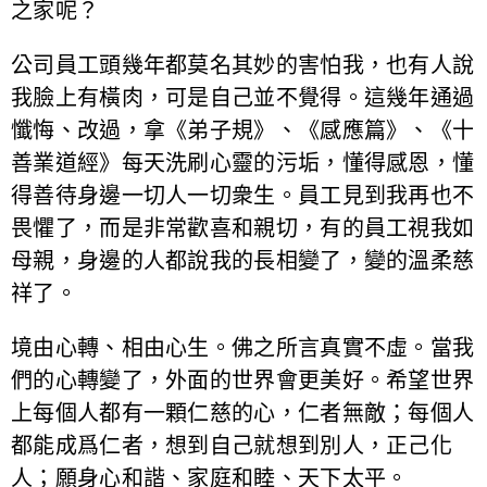
之家呢？
公司員工頭幾年都莫名其妙的害怕我，也有人說
我臉上有橫肉，可是自己並不覺得。這幾年通過
懺悔、改過，拿《弟子規》、《感應篇》、《十
善業道經》每天洗刷心靈的污垢，懂得感恩，懂
得善待身邊一切人一切衆生。員工見到我再也不
畏懼了，而是非常歡喜和親切，有的員工視我如
母親，身邊的人都說我的長相變了，變的溫柔慈
祥了。
境由心轉、相由心生。佛之所言真實不虛。當我
們的心轉變了，外面的世界會更美好。希望世界
上每個人都有一顆仁慈的心，仁者無敵；每個人
都能成爲仁者，想到自己就想到別人，正己化
人；願身心和諧、家庭和睦、天下太平。