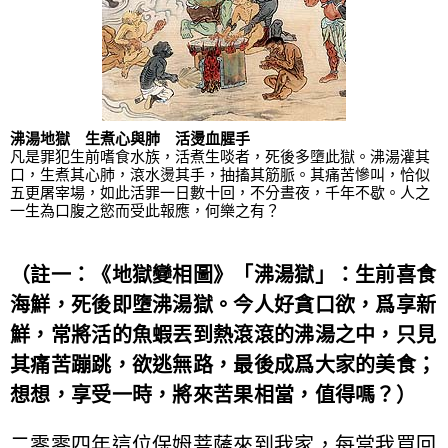
沸湯地獄
生煮心與肺 活燙血腥手
凡是罪犯生前嗜食水族，活煮生啖者，死後多墮此獄。沸湯灌其
口，生煮其心肺，滾水燙其手，抽搐其筋脈。其痛苦慘叫，恰似
五更屠宰場，如此活罪一日數十回，不分晝夜，千年不歇。人之
一生為口腹之慾而受此報應，何樂之有？
（註一：《地獄變相圖》「沸湯獄」：生前喜食
海鮮，死後即墮沸湯獄。今人好貪口欲，爲享新
鮮，常將活的魚蝦丟到熱滾滾的沸湯之中，只見
其痛苦蹦跳，欲逃無路，最後成爲大家的美食；
想想，享受一時，將來苦果相當，值得嗎？）
二零零四年這位保姆菩薩來到我家，每當我買回