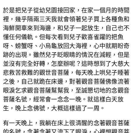
於是把兒子從幼兒園接回家，在家一個月的時間
裡，幾乎隔兩三天我就會領著兒子買上各種魚和
海鮮開車來到海邊，和兒子一起放生，自己也不
懂任何儀軌。但每次看到兒子歡喜雀躍的把魚
呀、螃蟹呀、小烏龜放回大海裡，心中就期盼奇
跡的出現。雖然兒子眨眼睛的情況在減輕，但是
並沒有完全好轉，怎麼辦呢？這時想到了大慈大
悲救苦救難的觀世音菩薩，每天晚上哄兒子睡著
之後，自己就跪在床邊，對著觀音菩薩佛像流著
眼淚乞求觀音菩薩幫幫我，至誠懇切地的念觀音
菩薩名號，經常會一念念一晚。就這樣白天放
生，晚上念佛號，大概這樣過了一周。
有一天晚上，我躺在床上很清醒的念著觀音菩薩
的名號，念著念著又流下了眼淚，心裡想觀音菩