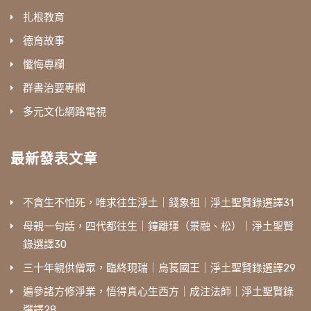
扎根教育
德育故事
懺悔專欄
群書治要專欄
多元文化網路電視
最新發表文章
不貪生不怕死，唯求往生淨土｜錢象祖｜淨土聖賢錄選譯31
母親一句話，四代都往生｜鐘離瑾（景融、松）｜淨土聖賢
錄選譯30
三十年親供僧眾，臨終現瑞｜烏萇國王｜淨土聖賢錄選譯29
遍參諸方修淨業，悟得真心生西方｜成注法師｜淨土聖賢錄
選譯28