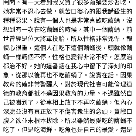
罔聞。有一天看到我又買了很多繭蛹要炒著吃，
她非常不忍心去做，就苦口婆心的跟我講殺生的
種種惡果。說有一個人也是非常喜歡吃繭蛹，沒
想到有一次在吃繭蛹的時候，其中一個繭蛹，前
世曾經是位大將軍投胎，所以性格非常兇悍，報
復心很重，這個人在吃下這個繭蛹後，頭就像繭
蛹一樣轉個不停，性格也變得非常不好，怎麼治
都治不好。她的這番話在我心中留下了深刻的印
象，從那以後再也不吃繭蛹了。說實在話，因果
教育的確非常警醒人，對於現代社會可能倫理道
德的教育都抵不過因果教育的力量。不過雖然自
己被嚇到了，從事相上放下不再吃繭蛹，但內心
深處並沒有真正放下不傷害衆生的念頭，貪戀口
腹之欲並未根本拔除。所以雖然最愛吃的繭蛹不
吃了，但是吃海鮮、吃魚也是自己的最愛，還是