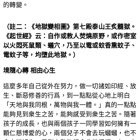
的轉變。
（註二：《地獄變相圖》第七殿泰山王炙髓獄。
《起世經》云：自作或教人焚燒原野，或作密室
以火悶死鼠類、蟻穴，乃至以電或蚊香熏蚊子、
電蚊子等，均墮此地獄。）
境隨心轉 相由心生
這麼多年自己從外在努力，做一切諸如印經、放
生、斷惡修善的行爲，到一點點從心地上明白
「天地與我同根，萬物與我一體。」真的一點點
能夠見到衆生之苦，能夠感受到衆生之苦。隨著
孩子的成長，也與兩個孩子一同學習如何擁有一
顆仁慈博愛的心，兩個兒子不會去玩蟈蟈，也不