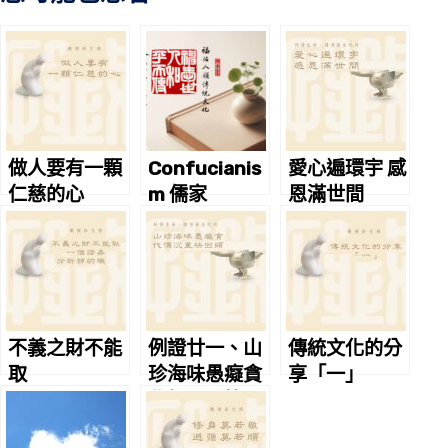
做人要有一顆
Confucianis
愛心遍環宇 感
仁慈的心
m 儒家
恩滿世間
不義之財不能
例證廿一、山
傳統文化的分
取
珍海味愚癡貪
享「一」
代價沉重快回
頭