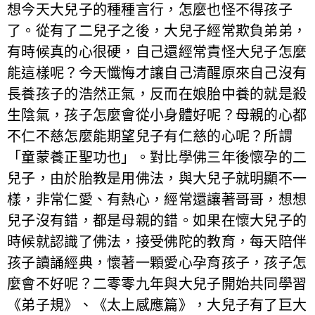
想今天大兒子的種種言行，怎麼也怪不得孩子
了。從有了二兒子之後，大兒子經常欺負弟弟，
有時候真的心很硬，自己還經常責怪大兒子怎麼
能這樣呢？今天懺悔才讓自己清醒原來自己沒有
長養孩子的浩然正氣，反而在娘胎中養的就是殺
生陰氣，孩子怎麼會從小身體好呢？母親的心都
不仁不慈怎麼能期望兒子有仁慈的心呢？所謂
「童蒙養正聖功也」。對比學佛三年後懷孕的二
兒子，由於胎教是用佛法，與大兒子就明顯不一
樣，非常仁愛、有熱心，經常還讓著哥哥，想想
兒子沒有錯，都是母親的錯。如果在懷大兒子的
時候就認識了佛法，接受佛陀的教育，每天陪伴
孩子讀誦經典，懷著一顆愛心孕育孩子，孩子怎
麼會不好呢？二零零九年與大兒子開始共同學習
《弟子規》、《太上感應篇》，大兒子有了巨大