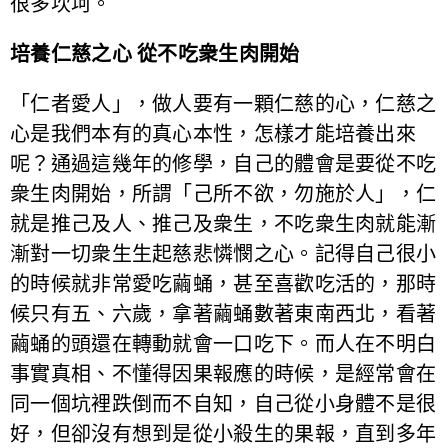
很多坎坷。
培養仁慈之心 從不吃衆生肉開始
「仁者愛人」，做人要有一顆仁慈的心，仁慈之
心是我們本有的真心本性，怎樣才能培養出來
呢？通過這幾年的修學，自己的體會是要從不吃
衆生肉開始，所謂「己所不欲，勿施於人」，仁
就是推己及人、推己及衆生，不吃衆生肉就能漸
漸對一切衆生生起慈悲憐憫之心。記得自己很小
的時候就非常愛吃繭蛹，甚至喜歡吃活的，那時
候只有五、六歲，拿著繭蛹數著東南西北，看著
繭蛹的頭還在轉動就會一口吃下。而人在不明白
事實真相、不懂得因果報應的時候，是經常會在
同一個坑裡跌倒而不自知，自己從小身體不是很
好，但卻沒有想到是從小殺生的果報，直到多年