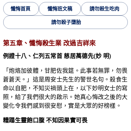
懺悔首頁
懺悔班文稿
請勿殺生吃肉
請勿殺子墮胎
第五章、懺悔殺生業 改過吉祥來
例證十八、仁列五常首 慈居萬德先(妙 明)
「炮烙加彼體，甘肥佐我筵。此事若無罪，勿畏
蒼蒼天。」這是周安士先生的警世名句。殺食生
命以自肥，不知災禍頭上在，以下妙明女士的寫
照，給了我們很大的啟示。她真心悔改之後的大
變化令我們感到很安慰，實是大眾的好榜樣。
糟蹋生靈飽口腹 不知因果實可畏