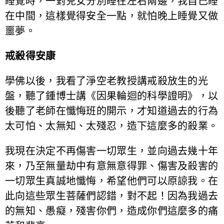
睡覺時，一對兒女分別睡在左右兩邊，我自己睡
在中間，這樣覺得安全一點，就怕晚上睡覺又做
噩夢。
戒殺得安康
學佛以後，我看了淨空老教授講戒殺放生的光
盤，聽了鍾博士講《因果輪迴的科學證明》，以
後聽了老師在懺悔班的開示，才知道過去的行為
太可怕、太無知、太殘忍，造下這麼多的殺業。
我現在決定不再傷害一切眾生，並向過去幾十年
來，乃至無量劫中有意無意得罪、傷害及殺害的
一切眾生真誠地懺悔，希望他們可以原諒我。在
此向這些眾生菩薩們認錯，對不起！因為我過去
的無知、愚癡，殘害你們，造成你們這麼多的痛