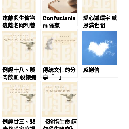
遠離殺生偷盜
Confucianis
愛心遍環宇 感
遠離名聞利養
m 儒家
恩滿世間
例證十八、啖
傳統文化的分
感謝信
肉飲血 殺機彌
享「一」
增
例證廿三、悲
《珍惜生命 請