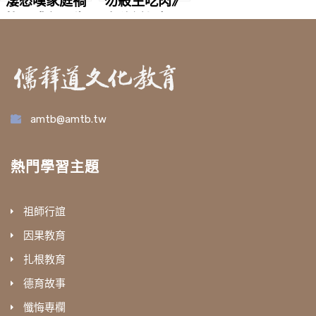
淒愁嘆家庭禍
勿殺生吃肉》
皆因殘殺眾生
文稿編輯聲明
驚
amtb@amtb.tw
熱門學習主題
祖師行誼
因果教育
扎根教育
德育故事
懺悔專欄