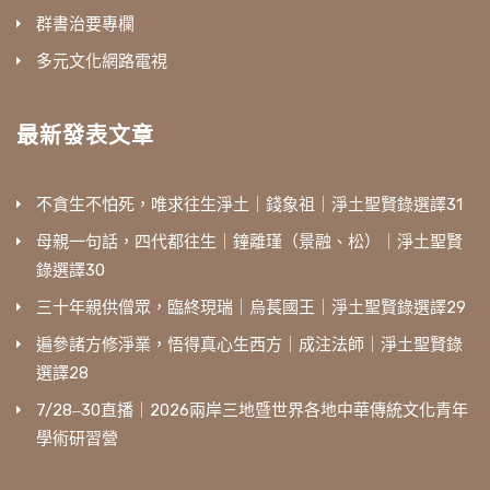
群書治要專欄
多元文化網路電視
最新發表文章
不貪生不怕死，唯求往生淨土｜錢象祖｜淨土聖賢錄選譯31
母親一句話，四代都往生｜鐘離瑾（景融、松）｜淨土聖賢
錄選譯30
三十年親供僧眾，臨終現瑞｜烏萇國王｜淨土聖賢錄選譯29
遍參諸方修淨業，悟得真心生西方｜成注法師｜淨土聖賢錄
選譯28
7/28‒30直播｜2026兩岸三地暨世界各地中華傳統文化青年
學術研習營