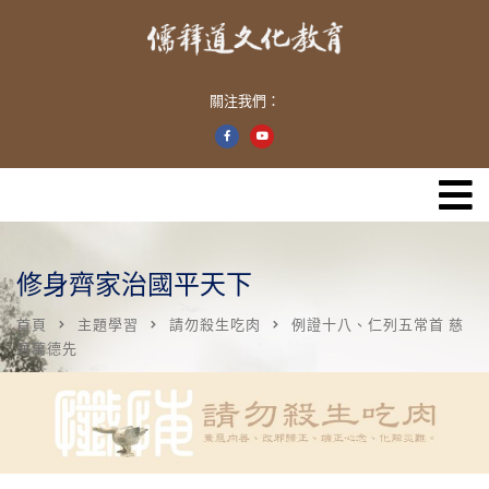
關注我們：
修身齊家治國平天下
首頁
主題學習
請勿殺生吃肉
例證十八、仁列五常首 慈
居萬德先