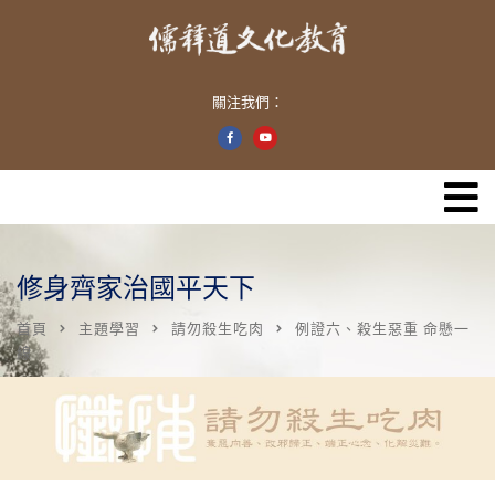
關注我們：
修身齊家治國平天下
首頁
主題學習
請勿殺生吃肉
例證六、殺生惡重 命懸一
線