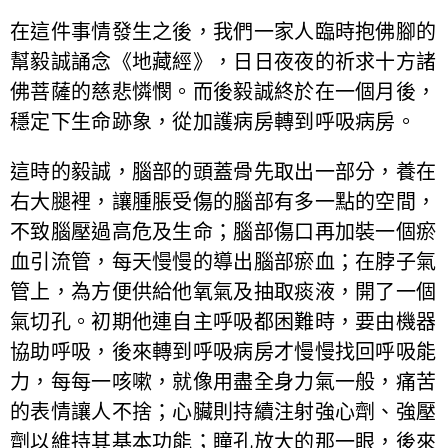
在這件事情發生之後，我們一家人臨時抱佛腳的
幫毅誠誦念《地藏經》，日日夜夜的祈求十方諸
佛菩薩的慈悲憐憫。而後毅誠終於在一個月後，
穩定下生命跡象，從加護病房轉到呼吸病房。
這時的毅誠，腦部的頭蓋骨先取出一部分，養在
右大腿裡，讓腫脹受傷的腦部有多一點的空間，
不致腦壓過高危及生命；腦部傷口再加裝一個瘀
血引流管，每天慢慢的導出腦部瘀血；在脖子氣
管上，為方便供給他氧氣及抽取痰液，開了一個
氣切孔。初期他連自主呼吸都困難時，要由機器
協助呼吸，後來轉到呼吸病房才慢慢找回呼吸能
力，每每一咳嗽，就像用盡全身力氣一般，痛苦
的表情讓人不捨；心臟則持續注射強心劑、強壓
劑以維持其基本功能；瞳孔放大的那一眼，後來