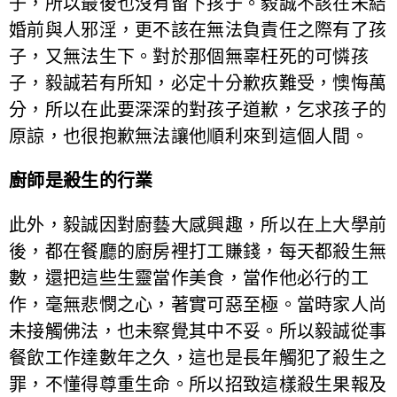
子，所以最後也沒有留下孩子。毅誠不該在未結
婚前與人邪淫，更不該在無法負責任之際有了孩
子，又無法生下。對於那個無辜枉死的可憐孩
子，毅誠若有所知，必定十分歉疚難受，懊悔萬
分，所以在此要深深的對孩子道歉，乞求孩子的
原諒，也很抱歉無法讓他順利來到這個人間。
廚師是殺生的行業
此外，毅誠因對廚藝大感興趣，所以在上大學前
後，都在餐廳的廚房裡打工賺錢，每天都殺生無
數，還把這些生靈當作美食，當作他必行的工
作，毫無悲憫之心，著實可惡至極。當時家人尚
未接觸佛法，也未察覺其中不妥。所以毅誠從事
餐飲工作達數年之久，這也是長年觸犯了殺生之
罪，不懂得尊重生命。所以招致這樣殺生果報及