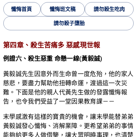
懺悔首頁
懺悔班文稿
請勿殺生吃肉
請勿殺子墮胎
第四章、殺生苦痛多 惡感現世報
例證六、殺生惡重 命懸一線(黃毅誠)
黃毅誠先生因意外而生命曾一度危殆，他的家人
慈悲，要盡力幫助他扭轉命運，渡過這一次災
難。下面是他的親人代黃先生做的發露懺悔報
告，也令我們受益了一堂因果教育課－－
末學感激有這樣的寶貴的機會，讓末學能替弟弟
黃毅誠發心懺悔、消解業障。更希望弟弟的事情
能夠給更多人做借鑒，讓大眾明曉事理，也清楚