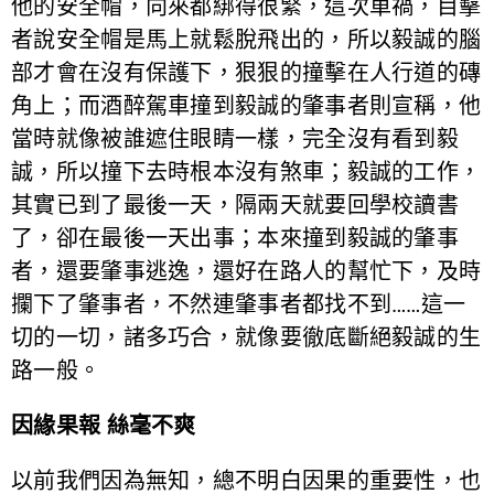
他的安全帽，向來都綁得很緊，這次車禍，目擊
者說安全帽是馬上就鬆脫飛出的，所以毅誠的腦
部才會在沒有保護下，狠狠的撞擊在人行道的磚
角上；而酒醉駕車撞到毅誠的肇事者則宣稱，他
當時就像被誰遮住眼睛一樣，完全沒有看到毅
誠，所以撞下去時根本沒有煞車；毅誠的工作，
其實已到了最後一天，隔兩天就要回學校讀書
了，卻在最後一天出事；本來撞到毅誠的肇事
者，還要肇事逃逸，還好在路人的幫忙下，及時
攔下了肇事者，不然連肇事者都找不到……這一
切的一切，諸多巧合，就像要徹底斷絕毅誠的生
路一般。
因緣果報 絲毫不爽
以前我們因為無知，總不明白因果的重要性，也