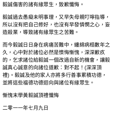
毅誠傷害的諸有緣眾生，致歉懺悔。
毅誠過去愚癡未明事理，又早失母親叮嚀指導，
所以沒有把自己修好，也沒有早發憐憫之心，妄
造殺業，導致諸有緣眾生之苦難。
而今毅誠日日身在病痛苦難中，纏綿病榻數年之
久，心中對於諸位必然是懊悔慚愧，深深歉疚
的，乞求諸位給毅誠一個改過自新的機會，讓毅
誠真心誠意的向諸位道歉：對不起！(深深頂
禮)。毅誠及他的家人亦將多行善事累積功德，
並將這些福德功德迴向與諸位有緣眾生。
慚愧末學黃毅誠頂禮懺悔
二零一一年七月九日