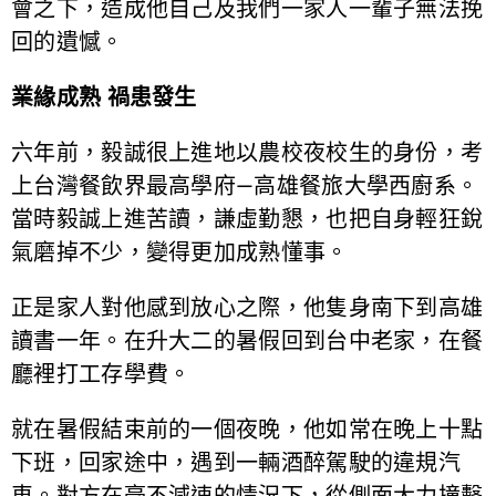
會之下，造成他自己及我們一家人一輩子無法挽
回的遺憾。
業緣成熟 禍患發生
六年前，毅誠很上進地以農校夜校生的身份，考
上台灣餐飲界最高學府—高雄餐旅大學西廚系。
當時毅誠上進苦讀，謙虛勤懇，也把自身輕狂銳
氣磨掉不少，變得更加成熟懂事。
正是家人對他感到放心之際，他隻身南下到高雄
讀書一年。在升大二的暑假回到台中老家，在餐
廳裡打工存學費。
就在暑假結束前的一個夜晚，他如常在晚上十點
下班，回家途中，遇到一輛酒醉駕駛的違規汽
車。對方在毫不減速的情況下，從側面大力撞擊