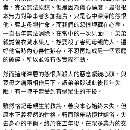
者，完全無法原諒。但是因為傷心過度，最後根
本無力對肇事者多加指責，只是心中深深的怨恨
他，奪走母親性命。而我們的怨恨埋藏在心裡，
一直長年無法消除。在當中的一次見面中，弟弟
毅誠曾衣藏水果刀，想要殺了害死母親的人，還
好他當時內心善性猶存，不忍再造成另一個家庭
的破碎，所以並沒有做實際行動。
然而這樣深層的怨恨與殺人的惡念縈繞心頭，與
喪母之痛兩相作用下，讓弟弟毅誠此後長年失
眠，有一陣子還受到有緣眾生的干擾。
雖然恪記母親生前教誨，善良本心始終未失，但
原本正義凜然的性格，轉而略帶點憤世嫉俗，失
去身心的平衡。終於在五年後，在眾多業力的交