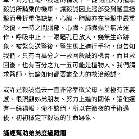
毅誠所騎乘的機車。讓毅誠因此腦部受到嚴重撞
擊而骨折重傷缺氧，心臟、肺臟亦在撞擊中嚴重
受傷，一時之間腦部、心臟、肺臟幾乎無法運
作，呼吸中止，一眼瞳孔已放大，幾無生命跡
象。被緊急送醫後，醫生馬上進行手術，但告知
我們，只有百萬分之一救回毅誠的機會，而且救
回後，也有百分之九十五可能是植物人。我們請
求醫師，無論如何都要盡全力的救治毅誠。
或許是毅誠過去一直非常孝敬父母，並極有正義
感、很照顧姊弟朋友、努力上進的關係，讓他還
有一絲福報，命不該絕，所以在徹夜的手術過
後，初初穩定下毅誠的生命跡象。
誦經幫助弟弟度過難關