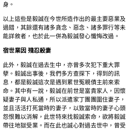
身。
以上這些是毅誠在今世所造作出的最主要惡業及
過錯，其餘還有諸多貪念、惡念、諸多罪行等未
能詳敘者，也於此一併為毅誠發心懺悔改過。
宿世業因 殘忍殺妻
此外，毅誠在過去生中，亦曾多次犯下重大罪
孽。毅誠出事後，我們多方查探下，得到的訊
息，都是毅誠這次是遇到累世冤親債主前來索
命。其中有一說，毅誠在前世是富貴家人，因懷
疑妻子與人私通，所以派遣家丁團團圍住妻子，
並且活活打死當時的妻子，以致當時的妻子心頭
怨恨難以消解，此世特來找毅誠索命，欲將毅誠
帶往地獄受業。而在此也誠心對過去世中，曾受