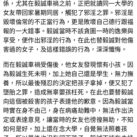
係，尤其在毅誠車禍之前，正把就讀同一大學的
女友帶回家暑期同居，觸犯了邪淫之罪。邪淫是
毀壞倫常的不正當行為，更是敗壞自己德行跟福
報的一大錯事。毅誠當時不該貪圖一時的逸樂與
享受，便作出邪淫的行為，在此也替毅誠對他傷
害過的女子，及這樣錯誤的行為，深深懺悔。
而在毅誠車禍受傷後，他女友發現懷有小孩。因
為毅誠生死未明，加上她自己還是學生，無力撫
養，所以最後殘忍的決定把孩子拿掉，便又犯了
墮胎之罪，造成無辜嬰孩枉死。在此也要替毅誠
向這個被殺害的孩子表達他的歉意。因為毅誠當
時實在身不由己，身在病痛劫難中，無法作出決
定或表達意見，讓當時的女友也徬徨無助，不知
如何是好，加上還在念大學，自覺無法照養孩