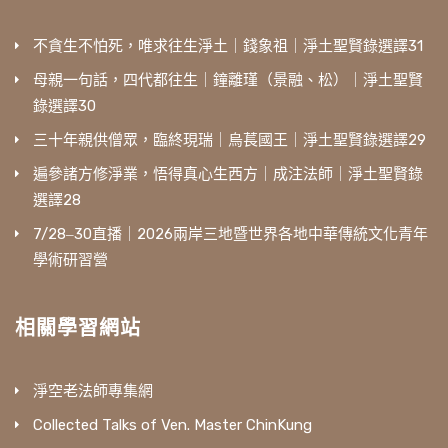
不貪生不怕死，唯求往生淨土｜錢象祖｜淨土聖賢錄選譯31
母親一句話，四代都往生｜鐘離瑾（景融、松）｜淨土聖賢
錄選譯30
三十年親供僧眾，臨終現瑞｜烏萇國王｜淨土聖賢錄選譯29
遍參諸方修淨業，悟得真心生西方｜成注法師｜淨土聖賢錄
選譯28
7/28‒30直播｜2026兩岸三地暨世界各地中華傳統文化青年
學術研習營
相關學習網站
淨空老法師專集網
Collected Talks of Ven. Master ChinKung