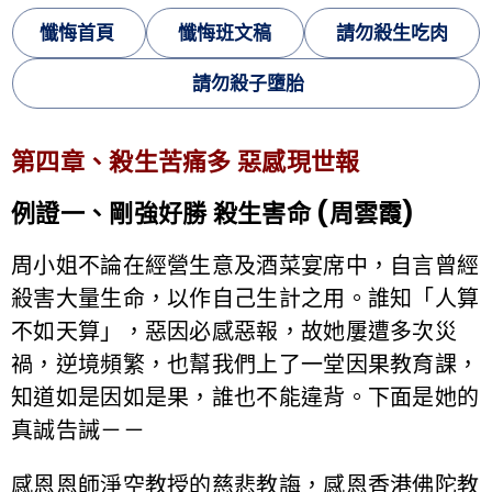
懺悔首頁
懺悔班文稿
請勿殺生吃肉
請勿殺子墮胎
第四章、殺生苦痛多 惡感現世報
例證一、剛強好勝 殺生害命 (周雲霞)
周小姐不論在經營生意及酒菜宴席中，自言曾經
殺害大量生命，以作自己生計之用。誰知「人算
不如天算」，惡因必感惡報，故她屢遭多次災
禍，逆境頻繁，也幫我們上了一堂因果教育課，
知道如是因如是果，誰也不能違背。下面是她的
真誠告誡－－
感恩恩師淨空教授的慈悲教誨，感恩香港佛陀教