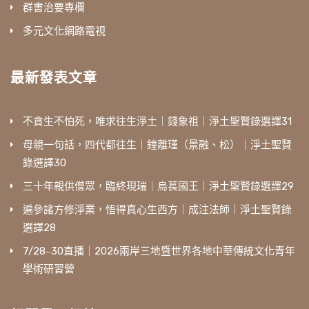
群書治要專欄
多元文化網路電視
最新發表文章
不貪生不怕死，唯求往生淨土｜錢象祖｜淨土聖賢錄選譯31
母親一句話，四代都往生｜鐘離瑾（景融、松）｜淨土聖賢
錄選譯30
三十年親供僧眾，臨終現瑞｜烏萇國王｜淨土聖賢錄選譯29
遍參諸方修淨業，悟得真心生西方｜成注法師｜淨土聖賢錄
選譯28
7/28‒30直播｜2026兩岸三地暨世界各地中華傳統文化青年
學術研習營