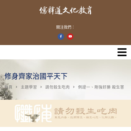
關注我們：
修身齊家治國平天下
首頁
主題學習
請勿殺生吃肉
例證一、剛強好勝 殺生害
命