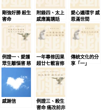
剛強好勝 殺生
附錄四、太上
愛心遍環宇 感
害命
感應篇講話
恩滿世間
例證一、愛護
一年專修因果
傳統文化的分
眾生離惱害 慈
超廿七載盲修
享「一」
悲心行福壽長
感謝信
例證三、殺生
害命 痛改前非