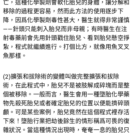
亡，這種化學製劑會軟化胎兒的身體，讓分解和
移除的過程更容易，然而此方法的使用逐步下
降，因爲化學製劑毒性甚大，醫生就得非常謹慎
——
針頭只能刺入胎兒而非母親；有時醫生在注
射毒藥前會先用針頭戳住胎兒、看到胎兒懸空掙
紮，程式就繼續進行。打個比方，就像用魚叉叉
魚那樣。
(2)擴張和拔除術的變體叫做完整擴張和拔除
術，在此程式中，胎兒不是被肢解成碎塊而是整
個被移除。一般而言，醫生會用一種墮胎化學藥
物先殺死胎兒或者確定胎兒的位置以便能擠碎頭
顱。可是某些案例，胎兒竟然在這個程式裡存活
下來！墮胎行業把劫後餘生的情形稱爲可畏的復
雜狀況。當這種情況出現時，奄奄一息的胎兒只