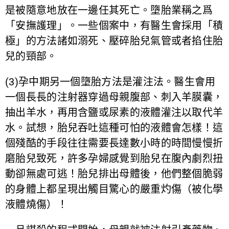
是被隨意地放在一邊任其死亡。墮胎業稱之爲
「安撫護理」。一些個案中，有醫生會採用「積
極」的方法諸如溺死、壓碎胎兒氣管或者掐住胎
兒的頸部。
(3)孕中期另一個墮胎方法是灌注法。醫生會用
一個長長的注射器穿過母親腹部、刺入羊膜囊，
抽出羊水，再用含鹽或尿素的液體灌注以取代羊
水。試想，胎兒吞吐這種可怕的液體會怎樣！這
個殘酷的手段往往需要長達數小時的時間慢慢折
磨胎兒致死，許多孕婦感覺到胎兒在腹內劇烈扭
動卻無處可逃！胎兒排出母體後，他們整個脆弱
的身體上都呈現出觸目驚心的嚴重灼傷（被化學
液體燒傷）！