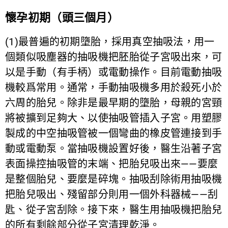
懷孕初期（頭三個月）
(1)最普遍的初期墮胎，採用真空抽吸法，用一
個類似吸塵器的抽吸機把胚胎從子宮吸出來，可
以是手動（有手柄）或電動操作。目前電動抽吸
機較爲常用。通常，手動抽吸機多用於殺死小於
六周的胎兒。除非是最早期的墮胎，母親的宮頸
將被擴到足夠大、以使抽吸管插入子宮。用塑膠
製成的中空抽吸管被一個彎曲的橡皮管連接到手
動或電動泵。當抽吸機設置好後，醫生沿著子宮
表面操控抽吸管的末端、把胎兒吸出來——要麼
是整個胎兒、要麼是碎塊。抽吸刮除術用抽吸機
把胎兒吸出、殘留部分則用一個外科器械——刮
匙、從子宮刮除。接下來，醫生用抽吸機把胎兒
的所有剩餘部分從子宮清理乾淨。