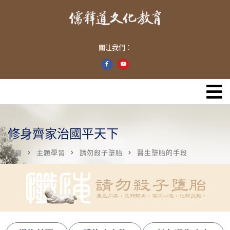
關注我們：
修身齊家治國平天下
首頁
主題學習
請勿殺子墮胎
醫生墮胎的手段