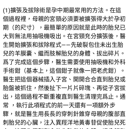
(1)擴張及拔除術是孕中期最常用的方法。在這
個過程裡，母親的宮頸必須要被擴張得大於孕初
期（的尺寸），最簡單的原因就是此時的胎兒已
大到無法用抽吸機吸出。在宮頸充分擴張後，醫
生開始擴張和拔除程式——先破裂包住未出生胎
兒的羊膜囊、繼而肢解胎兒的身體、拔出碎片。
爲了完成這個步驟，醫生需要使用抽吸機和外科
手術鉗（基本上，這個鉗子就像一把老虎鉗）。
醫生把這個器械插入子宮、開開合合直到胎兒或
胎盤被抓住，然後扯下一片片碎塊、再從子宮拔
出，這個過程不斷重複直到醫生清理完爲止。通
常 ，執行此項程式的前一天還有一項額外步
驟，就是醫生用長長的穿刺針錐穿母親的腹部直
刺胎兒的心臟，注入異羥洋地黃毒苷促使胎兒死