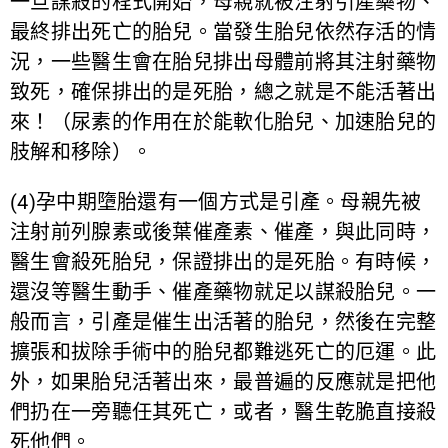
一旦謀殺的程式開始，母親就被注射引產藥物、
最終排出死亡的胎兒。當發生胎兒依然存活的情
況，一些醫生會在胎兒排出母體前將其注射藥物
致死，確保排出的是死胎，總之就是不能活著出
來！（尿素的作用在於能軟化胎兒、加速胎兒的
肢解和移除）。
(4)孕中期墮胎還有一個方式是引產。母親先被
注射前列腺素或後葉催產素、催產，與此同時，
醫生會殺死胎兒，保證排出的是死胎。有時候，
還沒等醫生動手、催產藥物就足以謀殺胎兒。一
般而言，引產是催生出活著的胎兒，然後在完整
擴張和拔除手術中的胎兒都難逃死亡的厄運。此
外，如果胎兒活著出來，最普遍的反應就是把他
們扔在一旁聽任其死亡，或者，醫生乾脆直接殺
死他們。