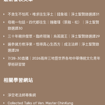
不貪生不怕死，唯求往生淨土｜錢象祖｜淨土聖賢錄選譯31
母親一句話，四代都往生｜鐘離瑾（景融、松）｜淨土聖賢
錄選譯30
三十年親供僧眾，臨終現瑞｜烏萇國王｜淨土聖賢錄選譯29
遍參諸方修淨業，悟得真心生西方｜成注法師｜淨土聖賢錄
選譯28
7/28‒30直播｜2026兩岸三地暨世界各地中華傳統文化青年
學術研習營
相關學習網站
淨空老法師專集網
Collected Talks of Ven. Master ChinKung