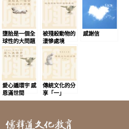
墮胎是一個全
被殘殺動物的
感謝信
球性的大問題
淒慘處境
愛心遍環宇 感
傳統文化的分
恩滿世間
享「一」