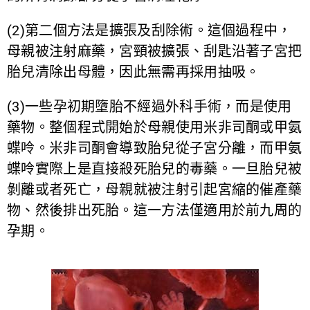
(2)第二個方法是擴張及刮除術。這個過程中，
母親被注射麻藥，宮頸被擴張、刮匙沿著子宮把
胎兒清除出母體，因此無需再採用抽吸。
(3)一些孕初期墮胎不經過外科手術，而是使用
藥物。整個程式開始於母親使用米非司酮或甲氨
蝶呤。米非司酮會導致胎兒從子宮分離，而甲氨
蝶呤實際上是直接殺死胎兒的毒藥。一旦胎兒被
剝離或者死亡，母親就被注射引起宮縮的催產藥
物、然後排出死胎。這一方法僅適用於前九周的
孕期。