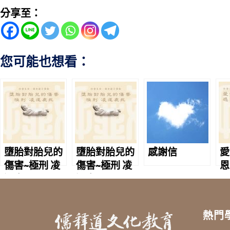
分享至：
您可能也想看：
墮胎對胎兒的
墮胎對胎兒的
感謝信
愛
傷害~極刑 凌
傷害~極刑 凌
恩
遲處死
遲處死
熱門