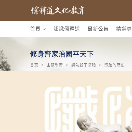
首頁
認識儒釋道
最新公告
精選專
修身齊家治國平天下
首頁
主題學習
請勿殺子墮胎
墮胎的歷史