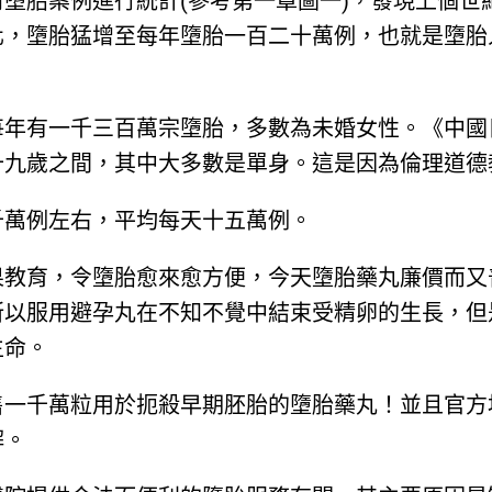
墮胎案例進行統計(參考第一章圖一)，發現上個世
化，墮胎猛增至每年墮胎一百二十萬例，也就是墮胎
每年有一千三百萬宗墮胎，多數為未婚女性。《中國
十九歲之間，其中大多數是單身。這是因為倫理道德
千萬例左右，平均每天十五萬例。
果教育，令墮胎愈來愈方便，今天墮胎藥丸廉價而又
所以服用避孕丸在不知不覺中結束受精卵的生長，但
生命。
售一千萬粒用於扼殺早期胚胎的墮胎藥丸！並且官方
解。