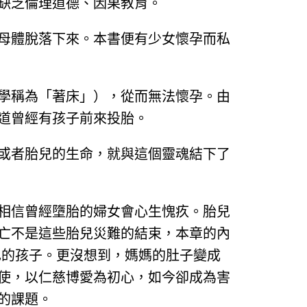
缺乏倫理道德、因果教育。
母體脫落下來。本書便有少女懷孕而私
學稱為「著床」），從而無法懷孕。由
道曾經有孩子前來投胎。
或者胎兒的生命，就與這個靈魂結下了
相信曾經墮胎的婦女會心生愧疚。胎兒
亡不是這些胎兒災難的結束，本章的內
己的孩子。更沒想到，媽媽的肚子變成
使，以仁慈博愛為初心，如今卻成為害
的課題。