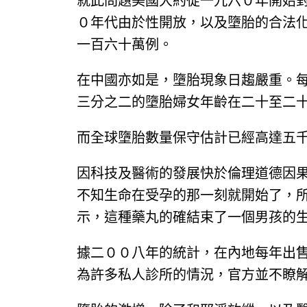
就此問題美國大約從一九六０年開始對
０年代由於性開放，以及墮胎的合法
一百六十萬例。
在中國亦如是，墮胎現象日趨嚴重。
三分之二的墮胎婦女年齡在二十至二
而全球墮胎數量保守估計已經高達五
因科技及醫術的發展快於倫理道德因
不知生命在受孕的那一刻就開始了，
示，這種藥丸的確結束了一個男孩的
據二００八年的統計，在內地每年出
為許多私人診所的情況，官方並不瞭