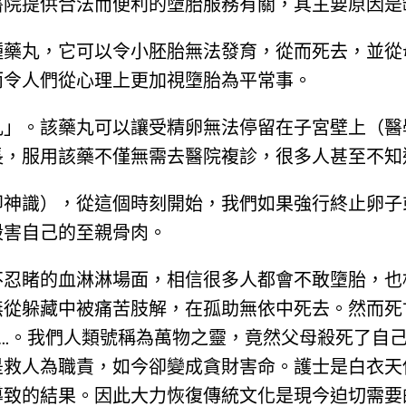
醫院提供合法而便利的墮胎服務有關，其主要原因是
種藥丸，它可以令小胚胎無法發育，從而死去，並從
而令人們從心理上更加視墮胎為平常事。
丸」。該藥丸可以讓受精卵無法停留在子宮壁上（醫
長，服用該藥不僅無需去醫院複診，很多人甚至不知
即神識），從這個時刻開始，我們如果強行終止卵子
殺害自己的至親骨肉。
不忍睹的血淋淋場面，相信很多人都會不敢墮胎，也
無從躲藏中被痛苦肢解，在孤助無依中死去。然而死
…。我們人類號稱為萬物之靈，竟然父母殺死了自
是救人為職責，如今卻變成貪財害命。護士是白衣天
導致的結果。因此大力恢復傳統文化是現今迫切需要