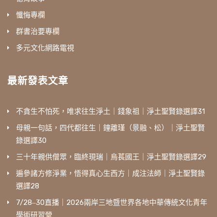
懺悔專欄
群書治要專欄
多元文化網路電視
最新發表文章
不貪生不怕死，唯求往生淨土｜錢象祖｜淨土聖賢錄選譯31
母親一句話，四代都往生｜鐘離瑾（景融、松）｜淨土聖賢
錄選譯30
三十年親供僧眾，臨終現瑞｜烏萇國王｜淨土聖賢錄選譯29
遍參諸方修淨業，悟得真心生西方｜成注法師｜淨土聖賢錄
選譯28
7/28‒30直播｜2026兩岸三地暨世界各地中華傳統文化青年
學術研習營