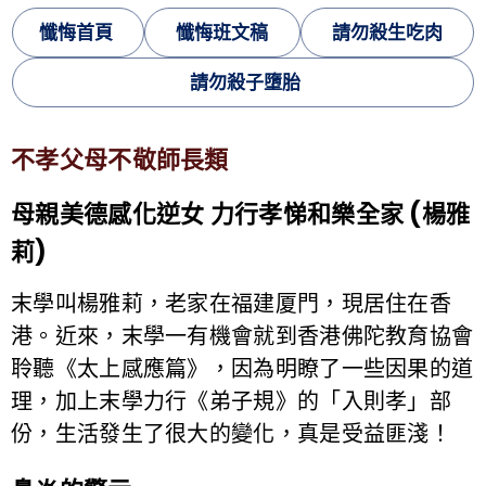
懺悔首頁
懺悔班文稿
請勿殺生吃肉
請勿殺子墮胎
不孝父母不敬師長類
母親美德感化逆女 力行孝悌和樂全家 (楊雅
莉)
末學叫楊雅莉，老家在福建厦門，現居住在香
港。近來，末學一有機會就到香港佛陀教育協會
聆聽《太上感應篇》，因為明瞭了一些因果的道
理，加上末學力行《弟子規》的「入則孝」部
份，生活發生了很大的變化，真是受益匪淺！