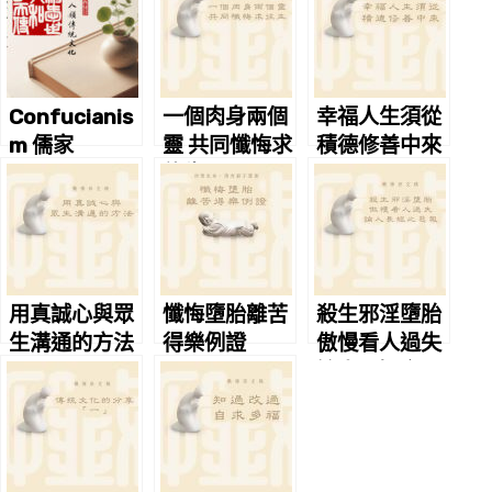
Confucianis
一個肉身兩個
幸福人生須從
m 儒家
靈 共同懺悔求
積德修善中來
往生
用真誠心與眾
懺悔墮胎離苦
殺生邪淫墮胎
生溝通的方法
得樂例證
傲慢看人過失
論人長短之惡
報