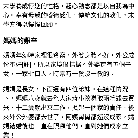
末學養成悖逆的性格，起心動念都是以自我為中
心。幸有母親的盛德感化，傳統文化的教化，末
學方得以慢慢回頭。
媽媽的艱辛
媽媽年幼時家裡很貧窮，外婆身體不好，外公成
份不好[註]，所以家境很拮据。外婆育有五個子
女，一家七口人，時常有一餐沒一餐的。
媽媽是長女，下面還有四位弟妹。在這種情況
下，媽媽八歲就去幫人家背小孩賺取兩毛錢去買
米，十二歲就出來工作，擔起一個家的責任。後
來外公外婆都去世了，阿姨舅舅都還沒成家，媽
媽結婚後也一直在照顧他們，直到她們成家立
業！