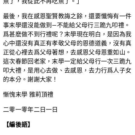
魚了，我從此不再吃魚了。」
最後，我在感恩聖賢教誨之餘，還要懺悔有一件
事末學還沒能做到—不能給父母行三跪九叩禮。
爲甚麽做不到行禮呢？末學現在明白，是因為我
心中還沒有真正有孝敬父母的恩德道義，沒有真
正從心裡去爲父母著想，去感恩父母恩重如山。
這次春節回老家，末學一定給父母行一次三跪九
叩大禮，是用心去做、去感恩，去力行爲人子女
的本分。謝謝大家！
慚愧末學 雅莉頂禮
二零一零年二日一日
【編後語】