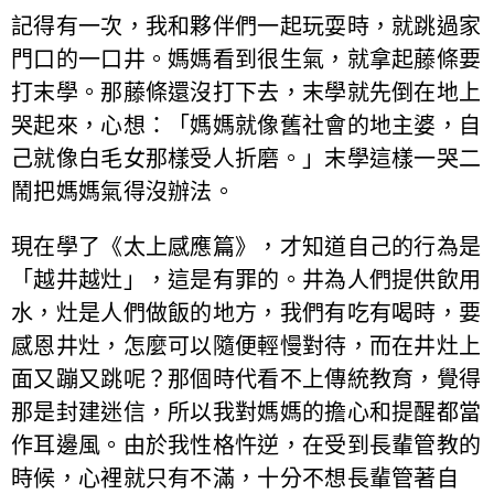
記得有一次，我和夥伴們一起玩耍時，就跳過家
門口的一口井。媽媽看到很生氣，就拿起藤條要
打末學。那藤條還沒打下去，末學就先倒在地上
哭起來，心想：「媽媽就像舊社會的地主婆，自
己就像白毛女那樣受人折磨。」末學這樣一哭二
鬧把媽媽氣得沒辦法。
現在學了《太上感應篇》，才知道自己的行為是
「越井越灶」，這是有罪的。井為人們提供飲用
水，灶是人們做飯的地方，我們有吃有喝時，要
感恩井灶，怎麼可以隨便輕慢對待，而在井灶上
面又蹦又跳呢？那個時代看不上傳統教育，覺得
那是封建迷信，所以我對媽媽的擔心和提醒都當
作耳邊風。由於我性格忤逆，在受到長輩管教的
時候，心裡就只有不滿，十分不想長輩管著自