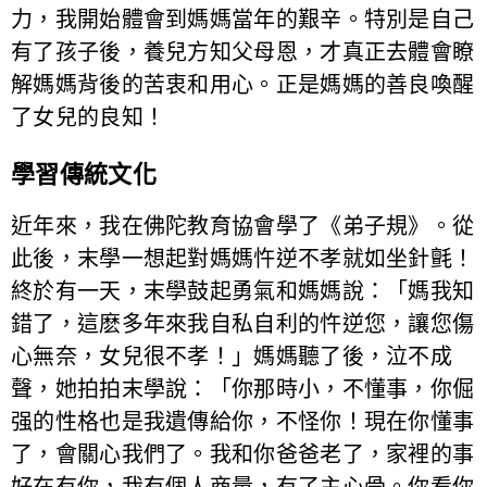
力，我開始體會到媽媽當年的艱辛。特別是自己
有了孩子後，養兒方知父母恩，才真正去體會瞭
解媽媽背後的苦衷和用心。正是媽媽的善良喚醒
了女兒的良知！
學習傳統文化
近年來，我在佛陀教育協會學了《弟子規》。從
此後，末學一想起對媽媽忤逆不孝就如坐針氈！
終於有一天，末學鼓起勇氣和媽媽說：「媽我知
錯了，這麽多年來我自私自利的忤逆您，讓您傷
心無奈，女兒很不孝！」媽媽聽了後，泣不成
聲，她拍拍末學說：「你那時小，不懂事，你倔
强的性格也是我遺傳給你，不怪你！現在你懂事
了，會關心我們了。我和你爸爸老了，家裡的事
好在有你，我有個人商量，有了主心骨。你看你