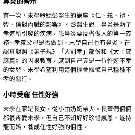
鼻炎的警示
有一次，末學聆聽彭醫生的講座《仁、義、禮、
智、信對內臟的影響》。彭醫生說：鼻炎是虧了
孝道所引發的疾病，患鼻炎要反省做人的第一義
務—孝養父母是否做到。末學自己也有鼻炎，在
認真對照《弟子規》「入則孝」部份和《太上感
應篇》的因果教育，感到自己真是一位忤逆不孝
的女兒。末學希望利用這個機會懺悔自己種種不
孝的惡行。
小時受寵 任性好強
末學在家是長女，從小由奶奶帶大。長輩們個個
都很疼愛末學，但自己不知好好珍惜感恩，遂持
寵而嬌，養成任性好強的個性。