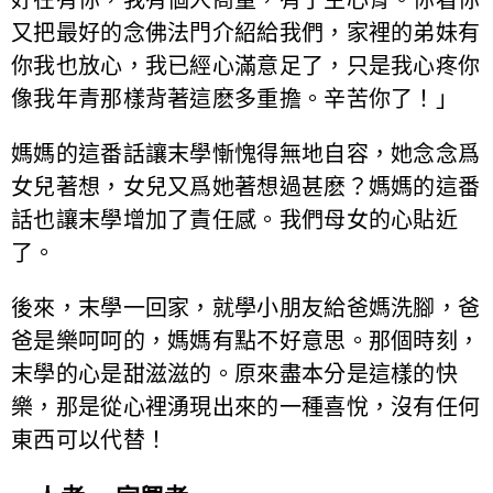
又把最好的念佛法門介紹給我們，家裡的弟妹有
你我也放心，我已經心滿意足了，只是我心疼你
像我年青那樣背著這麽多重擔。辛苦你了！」
媽媽的這番話讓末學慚愧得無地自容，她念念爲
女兒著想，女兒又爲她著想過甚麽？媽媽的這番
話也讓末學增加了責任感。我們母女的心貼近
了。
後來，末學一回家，就學小朋友給爸媽洗腳，爸
爸是樂呵呵的，媽媽有點不好意思。那個時刻，
末學的心是甜滋滋的。原來盡本分是這樣的快
樂，那是從心裡湧現出來的一種喜悅，沒有任何
東西可以代替！