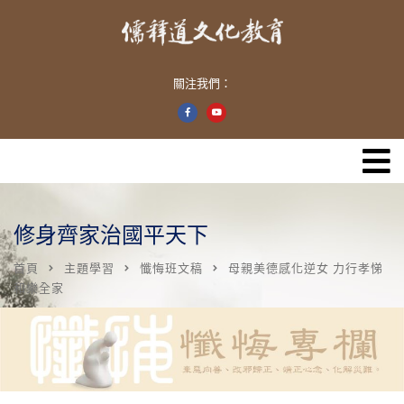
關注我們：
修身齊家治國平天下
首頁
主題學習
懺悔班文稿
母親美德感化逆女 力行孝悌
和樂全家