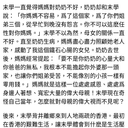
末學一直覺得媽媽對奶奶不好，奶奶却和末學
說：「你媽媽不容易，爲了這個家，爲了你們姐
弟三個，從早忙到晚沒有怨言。你不可以這麽任
性對你媽媽。」末學不以為然，母女的關係一直
不好。直至奶奶生病，媽媽盡心盡力照顧她老人
家，感動了我這個鐵石心腸的女兒。奶奶去世
後，媽媽經常提起：「要不是你奶奶的心量大和
你爸爸的無私，我根本不能擔起你外婆那一頭
家，也讓你們姐弟受苦，不能像別的小孩一樣有
零用錢。」媽媽就是這樣一位處處感恩、處處爲
身邊人著想、寬宏大量的偉大母親！末學現在奇
怪自己當年，怎麼就對母親的偉大視而不見呢？
後來，末學背井離鄉來到人地兩疏的香港。最初
在香港的艱難生活，讓末學體會到什麽是生活壓