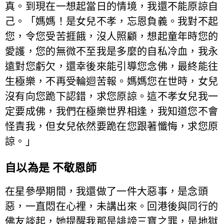
真。到現在一想起當日的情境，我還不能原諒自
己。「媽媽！是女兒不孝，忘恩負義。我對不起
您，令您受苦捱餓，沒人照顧，想起童年時您的
愛護，您的無微不至我是多麼的自私冷血，我永
遠對您虧欠，還幸後來能引導您念佛，最終能往
生極樂，不再受輪迴苦報。媽媽您在世時，女兒
沒有向您跪下認錯，求您原諒。這不孝女兒我一
定要成佛，我們在極樂世界相逢，我知道您不會
怪責我，但女兒依然要跪在您跟著懺悔，求您原
諒。」
自以為是 不敬恩師
在星參學期間，我還做了一件大惡事，是念頭
惡，一直悶在心裡，未講出來。回港後與同行的
佛友談起，她提醒我那是誹謗三寶之罪，是地獄