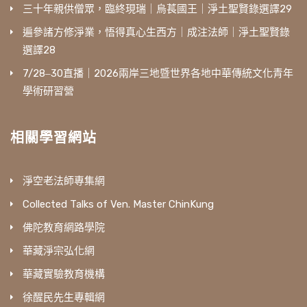
三十年親供僧眾，臨終現瑞｜烏萇國王｜淨土聖賢錄選譯29
遍參諸方修淨業，悟得真心生西方｜成注法師｜淨土聖賢錄
選譯28
7/28‒30直播｜2026兩岸三地暨世界各地中華傳統文化青年
學術研習營
相關學習網站
淨空老法師專集網
Collected Talks of Ven. Master ChinKung
佛陀教育網路學院
華藏淨宗弘化網
華藏實驗教育機構
徐醒民先生專輯網