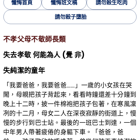
懺悔首頁
懺悔班文稿
請勿殺生吃肉
請勿殺子墮胎
不孝父母不敬師長類
失去孝敬 何能為人 (覺 非)
失純潔的童年
「我要爸爸，我要爸爸……」一歲的小女孩在哭
閙，母親把孩子背起來，看看時鐘還差十分鐘到
晚上十二時，披一件棉袍把孩子包著，在寒風凜
冽的十二月，母女二人在深夜寂靜的街道上，慢
慢的步行到巴士站。最後的一班巴士到達，一個
中年男人帶著疲倦的身軀下車。「爸爸，爸