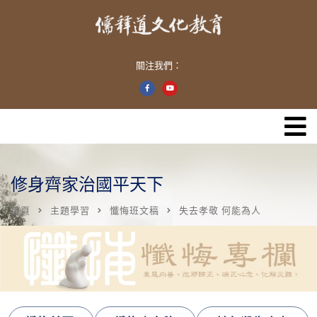
關注我們：
修身齊家治國平天下
首頁
主題學習
懺悔班文稿
失去孝敬 何能為人