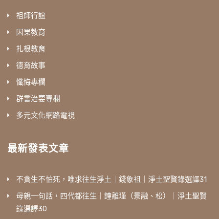
祖師行誼
因果教育
扎根教育
德育故事
懺悔專欄
群書治要專欄
多元文化網路電視
最新發表文章
不貪生不怕死，唯求往生淨土｜錢象祖｜淨土聖賢錄選譯31
母親一句話，四代都往生｜鐘離瑾（景融、松）｜淨土聖賢
錄選譯30