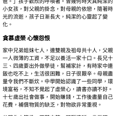
爸。」孩子歡欣的呼喚著。曾幾何時天真純潔的
小女孩，對父親的掛念，對母親的依戀，隨著時
光的流逝，孩子日漸長大，純潔的心靈起了變
化。
貪慕虛榮 心懷怨恨
家中兄弟姐妺七人，連雙親及祖母共十人，父親
一人微薄的工資，不足以養活一家十口。長兄十
三、四歲要出外做學徒，幫補家計，有時家中連
飯也吃不上，生活很困難，日子很艱辛。母親盡
量令我們不斷炊。中學開始認識了一些同學，環
境富裕，不知不覺起了虛榮心，讀書亦讀不好。
十七歲出社會做事，開始賺錢，工作後盡量自己
花費，補償物質的缺乏，對物欲非常重視。