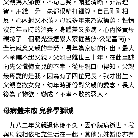
父親為人節儉，不苟言笑。頭腦清晰，非常理
智。用錢一分一毫都很精打細算。自己剛剛相
反，心內對父不滿，母親多年來為家操勞，性情
沒有年青時的溫柔，身體差又多病，心內怪責母
親嫁了一個窮光蛋連累大家捱苦(外公是富商)。
全無感念父親的辛勞，長年為家庭的付出。最大
不孝瞧不起父親，父親已離世三十年，在此至誠
向先父懺悔女兒的不孝。從母親口中得知，父親
最疼愛的是我。因為有了四位兄長，我才出生。
父親喜歡女兒，幼年時那份對父親的愛念，長大
後為了物欲，變成了不孝不敬的惡人。
母病體未愈 兒參學獅城
一九八二年父親退休後不久，因心臟病逝世，我
與母親相依相靠生活在一起，其他兄妹婚後亦有