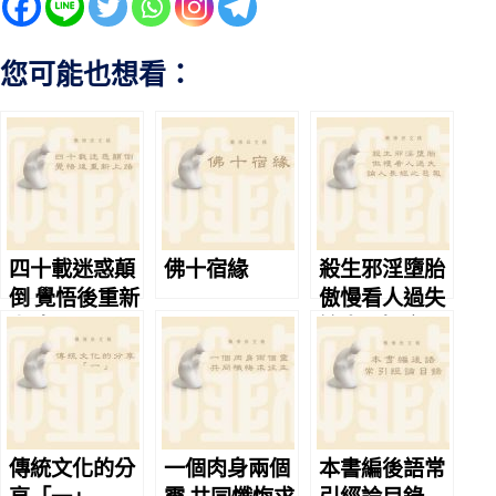
您可能也想看：
四十載迷惑顛
佛十宿緣
殺生邪淫墮胎
倒 覺悟後重新
傲慢看人過失
上路
論人長短之惡
報
傳統文化的分
一個肉身兩個
本書編後語常