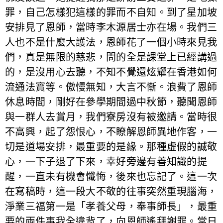
罪，自己怎樣犯這樣的罪而不自知。到了星加坡
安排見了恩師，當時李木源居士亦在場。我們三
人也不是什麼大護法，恩師花了一個小時來見我
們，真是無限的慈悲，問的全是課堂上已經講過
的，是沒用心去聽，不知不覺還炫耀在香港如何
流通法寶等。傲慢無知，大言不慚。浪費了恩師
休息時間，剛好在參學期間過中秋節，聽聞恩師
與一群人去賞月，我們寮房沒有被邀請。當時很
不高興，起了怨恨心，不瞭解恩師異地作客，一
切是道場安排，最重要的是緣。那種虛假的誠敬
心，一下子退了下來，幸好旁邊有善知識的提
醒，一直未有機會懺悔，後來也忘記了。這一次
在寫稿時，這一段大不敬的往事突然重現腦海，
淨業三福第一是「孝養父母，奉事師長」，最重
要的兩件事我全違背了，向恩師遙拜謝罪。當日