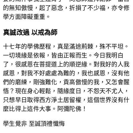
的無知傲慢，起了惡念，折損了不少福，亦令修
學方面障礙重重。
真誠改過 以戒為師
十七年的學佛歷程，真是滿途荊棘，殊不平坦。
一切境緣是依報，皆由正報而生。今日我明白
了，很感恩在菩提道上的順逆緣。對我好的人我
感恩，對我不好處處為難的，我也感恩，沒有他
們的磨練，剛強難化，貢高傲慢的我，又怎會醒
悟？現在身心輕鬆，隨緣度日，不怨天不尤人，
只想早日取得西方淨土居留權，這個世界沒有什
麼比得上這件大事。阿彌陀佛！
學生覺非 至誠頂禮懺悔