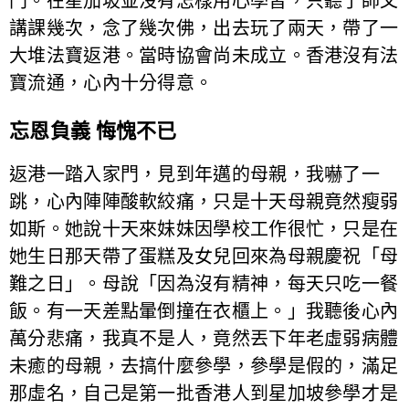
門。在星加坡並沒有怎樣用心學習，只聽了師父
講課幾次，念了幾次佛，出去玩了兩天，帶了一
大堆法寶返港。當時協會尚未成立。香港沒有法
寶流通，心內十分得意。
忘恩負義 悔愧不已
返港一踏入家門，見到年邁的母親，我嚇了一
跳，心內陣陣酸軟絞痛，只是十天母親竟然瘦弱
如斯。她說十天來妹妹因學校工作很忙，只是在
她生日那天帶了蛋糕及女兒回來為母親慶祝「母
難之日」。母說「因為沒有精神，每天只吃一餐
飯。有一天差點暈倒撞在衣櫃上。」我聽後心內
萬分悲痛，我真不是人，竟然丟下年老虛弱病體
未癒的母親，去搞什麼參學，參學是假的，滿足
那虛名，自己是第一批香港人到星加坡參學才是