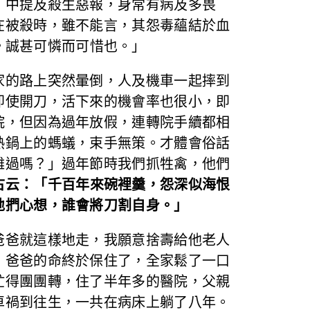
》中提及殺生惡報，身常有病及多畏
在被殺時，雖不能言，其怨毒蘊結於血
。
誠甚可憐而可惜也。」
的路上突然暈倒，人及機車一起摔到
即使開刀，活下來的機會率也很小，即
院，但因為過年放假，連轉院手續都相
熱鍋上的螞蟻，束手無策。才體會俗話
難過嗎？」過年節時我們抓牲禽，他們
古云：「千百年來碗裡羹，怨深似海恨
地捫心想，誰會將刀割自身。」
爸就這樣地走，我願意捨壽給他老人
，爸爸的命終於保住了，全家鬆了一口
忙得團團轉，住了半年多的醫院，父親
車禍到往生，一共在病床上躺了八年。