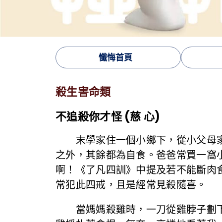
懺悔首頁
殺生害命類
不追殺你才怪 (慈 心)
末學家住一個小鄉下，從小父母家中
之外，其餘都為自食。爸爸常買一窩
啊！《了凡四訓》中提及若不能斷肉
常犯此四戒，且是經常見殺隨喜。
當媽媽殺雞時，一刀從雞脖子劃下