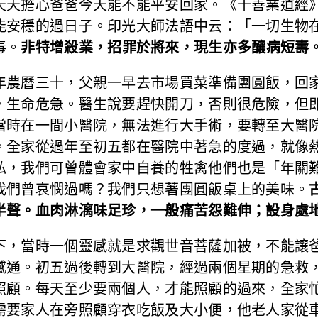
天天擔心爸爸今天能不能平安回家。《十善業道經
能安穩的過日子。印光大師法語中云：「一切生物
毒。
非特增殺業，招罪於將來，現生亦多釀病短壽
農曆三十，父親一早去市場買菜準備團圓飯，回家
，生命危急。醫生說要趕快開刀，否則很危險，但
當時在一間小醫院，無法進行大手術，要轉至大醫
。全家從過年至初五都在醫院中著急的度過，就像
私，我們可曾體會家中自養的牲禽他們也是「年關
我們曾哀憫過嗎？我們只想著團圓飯桌上的美味。
半聲。血肉淋漓味足珍，一般痛苦怨難伸；設身處
，當時一個靈感就是求觀世音菩薩加被，不能讓爸
感通。初五過後轉到大醫院，經過兩個星期的急救
照顧。每天至少要兩個人，才能照顧的過來，全家
需要家人在旁照顧穿衣吃飯及大小便，他老人家從