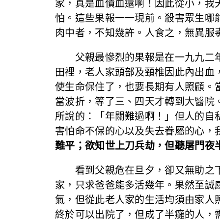
家，真是血債血還啊！因此從小，我
怕。這些果報一一現前。殺害眾生哪
肉中者，不知幾許。人食之，無異服
父親最慘烈的果報是在一九九二年
田裡，老人家頭部及頸椎因此內出血
使生命保住了，也要長期有人照顧。
當波折，等了三、四天才轉到大醫院
所說的：「年關難過啊！」但人的自
害怕命不保的心以及失去眷屬的心，
難平；欲知世上刀兵劫，但聽屠門夜
看到父親危在旦夕，卻又無助之下
家，只求爸爸能多活幾年。果然至誠
氣，但從此老人家的生活均須由家人
終於可以出院了，但成了半癱的人，