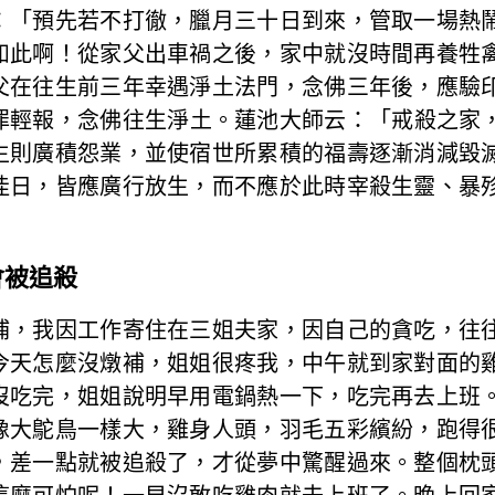
：「預先若不打徹，臘月三十日到來，管取一場熱
如此啊！從家父出車禍之後，家中就沒時間再養牲
父在往生前三年幸遇淨土法門，念佛三年後，應驗
罪輕報，念佛往生淨土。蓮池大師云：「戒殺之家
生則廣積怨業，並使宿世所累積的福壽逐漸消減毀
佳日，皆應廣行放生，而不應於此時宰殺生靈、暴
被追殺
，我因工作寄住在三姐夫家，因自己的貪吃，往往
今天怎麼沒燉補，姐姐很疼我，中午就到家對面的
沒吃完，姐姐說明早用電鍋熱一下，吃完再去上班
像大鴕鳥一樣大，雞身人頭，羽毛五彩繽紛，跑得
，差一點就被追殺了，才從夢中驚醒過來。整個枕