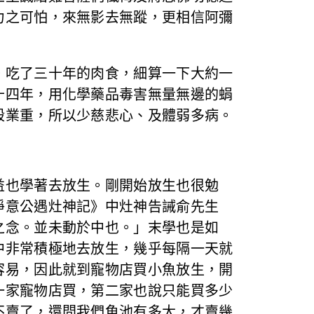
力之可怕，來無影去無蹤，更相信阿彌
吃了三十年的肉食，細算一下大約一
十四年，用化學藥品毒害無量無邊的蜎
殺業重，所以少慈悲心、及體弱多病。
也學著去放生。剛開始放生也很勉
淨意公遇灶神記》中灶神告誡俞先生
之念。並未動於中也。」末學也是如
中非常積極地去放生，幾乎每隔一天就
容易，因此就到寵物店買小魚放生，開
一家寵物店買，第二家也說只能買多少
不賣了，還問我們魚池有多大，才賣幾