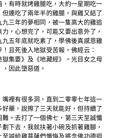
箱，有時就烤雞腿吃，大約一星期吃一
，但連吃了兩年半的雞腿，與雞又結了
九九三年的夢相同，被一隻高大的雞追
無力，心想完了，可能又要出意外了，
九九五年底就吃素了，學佛後真感恩雞
呼！且死後入地獄受苦報。佛經云：
地獄集要》及《地藏經》。光目女之母
」，因此墮惡道。
嘴裡有很多洞，直到二零零七年這一
多好藥，說擦了三天就能好，但持續了
困難。去打了一個佛七，第三天至誠懺
子劃下去，我就扶著小碗及抓著雞腳，
上至誠給雞菩薩們懺悔及將念佛功德迴