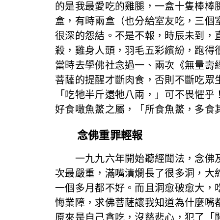
的是我最愛吃的雞腿，一盒十隻棒棒
盒，有時兩盒（也分給室友吃，三個
很深的怨結。不是不報，時辰未到，
殺，雞身人頭，羽毛五彩繽紛，跑得
當時去學佛社念過一、兩次《無量壽
菩薩的提醒才斷肉食，否則不斷吃眾
「吃牠半斤還牠八兩，」可不畏懼乎
好食噉魚鱉之屬，「所食魚鱉，多食
念佛重罪輕報
一九九六年開始聽經聞法，念佛及
次最嚴重，滿嘴潰爛長了很多洞，大
一個多月都不好。而且洞愈破愈大，
悔業障，求佛菩薩讓我知道為什麼嘴
原來是自己貪吃，沒慈悲心，犯了「