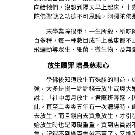
向給牠們，沒想到隔天早上起床，十
陀佛聖號之功德不可思議，阿彌陀佛
末學業障很重，一生所殺、所吃除
百多種，每一種數目成千上萬隻都不
飛蠕動等眾生、細菌、微生物、及無
放生贖罪 增長慈悲心
學佛後知道放生有殊勝的利益，如
強，大多是捐一點點錢去放生或與大
說：「社中每月放生。君隨班奔逐。
此。直至二零零五年有一次聽經時，
去放生，而且親自去買魚放生，才引
始放生時也是障礙重重，買到店員說
隻，記得不到幾百隻就不賣了。又換