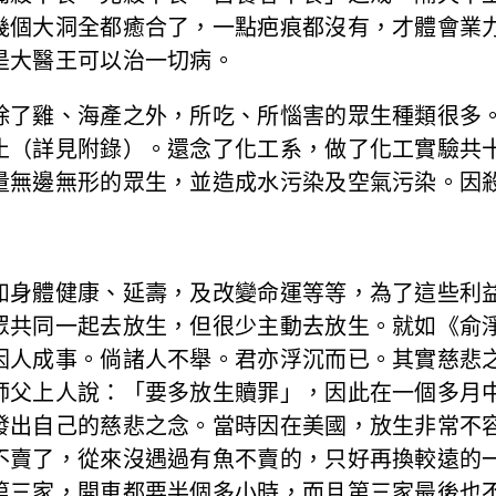
幾個大洞全都癒合了，一點疤痕都沒有，才體會業
是大醫王可以治一切病。
了雞、海產之外，所吃、所惱害的眾生種類很多。
止（詳見附錄）。還念了化工系，做了化工實驗共
量無邊無形的眾生，並造成水污染及空氣污染。因
身體健康、延壽，及改變命運等等，為了這些利益
眾共同一起去放生，但很少主動去放生。就如《俞
因人成事。倘諸人不舉。君亦浮沉而已。其實慈悲
師父上人說：「要多放生贖罪」，因此在一個多月
發出自己的慈悲之念。當時因在美國，放生非常不
不賣了，從來沒遇過有魚不賣的，只好再換較遠的
第三家，開車都要半個多小時，而且第三家最後也