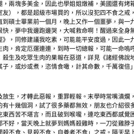
腿，兩塊多美金，因此也學姐姐燉補，美國還有烤
室友），都是超級市場買的，所以沒犯四不食之戒
直到碩士畢業前一個月，晚上又作一個噩夢，與一
很快，夢中我邊跑邊哭，大喊救命啊！醒過來全身
經》，同修建議我吃素，可能能平安度過，因此一
生肉，肯定厄運連連，到時一切總報，可能一命嗚
！殺生及吃眾生肉的果報在惡道，詳見《諸經佛說
其子，或炒或煮，恣情食噉，計其命數，千萬復倍
放生，才轉此惡報，重罪輕報。末學時常嘴潰爛，
約有十幾個洞，試了很多藥都無效，朋友也介紹很
吃東西苦不堪言，而且破到喉嚨，連吃東西都感覺
都不好，當天晚上就夢到媽媽殺雞時，一刀從雞脖
聞殺不食、見殺不食、自養者不食」之戒。隔天早