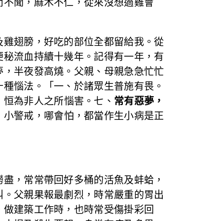
而不聞，麻木不仁，從來沒想過雞會
雞翅膀，好吃的部位全都留給我。從
便秘流血持續十幾年。記得有一年，有
夢，半夜發高燒。父親、母親急急忙忙
十種惱法。「一、於諸眾生普施有畏。
、恒為非人之所惱害。七、
常有惡夢，
，小警戒，哪會怕，都當作生小病是正
盡，常常帶回好多桶的活魚及蚌蛤，
叫。父親果報最劇烈，時常嚴重的胃出
。做建築工作時，也時常受傷掛彩回