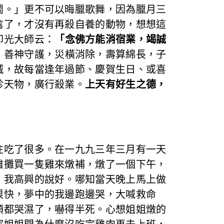
鬧。」更不可以晦臘歌舞，因為臘月三
禽了，才沒有再殺自養的動物，想想這
印光大師云：
「念佛方能消宿業，竭誠
，善神守護，災橫消除，壽算綿長，子
滅，故每當逢年過節、慶賀生日、或喜
殄天物，廣行殺業。
上天有好生之德，
吃了很多。在一九九三年三月有一天
雞攤買一隻雞來燉補，燉了一個下午，
。我高興的說好。哪知當天晚上馬上做
很快，夢中的我邊跑邊哭，大喊救命
頭都哭濕了，嚇得半死。心想姐姐燉的