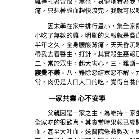
雞掙扎著含恨、無奈、哀憐地看著我
痛，只想著雞血趕快流完，我就可以
因末學在家中排行最小，集全家寵
小吃了無數的雞，明顯的果報就是貧
半年之久，全身腰酸背痛，天天昏沉
帶我去看醫生，打針。其實殺生惡報
二、常於眾生，起大害心。三、難斷
寢覺不樂
。八、難除怨結眾怨不解。
常，肉仍是大口大口的吃，覺得自養
一家共業 心不安寧
父親因是一家之主，為維持一家生
全家吃的很歡喜。其實當時果報已經
血，甚至大吐血，送醫院急救數次，