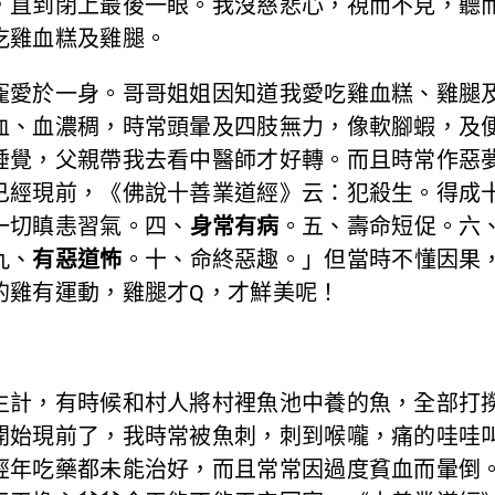
，直到閉上最後一眼。我沒慈悲心，視而不見，聽
吃雞血糕及雞腿。
愛於一身。哥哥姐姐因知道我愛吃雞血糕、雞腿及
血、血濃稠，時常頭暈及四肢無力，像軟腳蝦，及
睡覺，父親帶我去看中醫師才好轉。而且時常作惡
已經現前，《佛說十善業道經》云：犯殺生。得成
一切瞋恚習氣。四、
身常有病
。五、壽命短促。六
九、
有惡道怖
。十、命終惡趣。」但當時不懂因果
的雞有運動，雞腿才Q，才鮮美呢！
計，有時候和村人將村裡魚池中養的魚，全部打撈
開始現前了，我時常被魚刺，刺到喉嚨，痛的哇哇
經年吃藥都未能治好，而且常常因過度貧血而暈倒