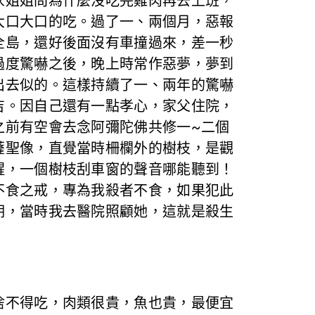
家姐姐問為什麼沒吃完雞肉再去上班，
大口大口的吃。過了一、兩個月，惡報
全島，還好後面沒有車撞過來，差一秒
過度驚嚇之後，晚上時常作惡夢，夢到
出去似的。這樣持續了一、兩年的驚嚇
吉。因自己還有一點孝心，家父住院，
之前有空會去念阿彌陀佛共修一~二個
薩聖像，直覺當時柵欄外的樹枝，是觀
醒，一個樹枝刮車窗的聲音哪能聽到！
不食之戒，專為我殺者不食，如果犯此
期，當時我去醫院照顧她，這就是殺生
不得吃，肉類很貴，魚也貴，最便宜