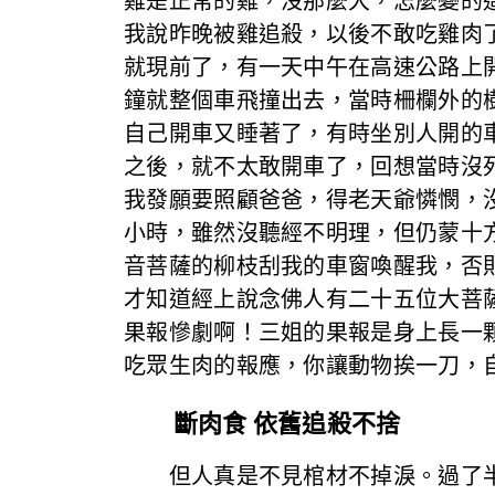
雞是正常的雞，沒那麼大，怎麼變的
我說昨晚被雞追殺，以後不敢吃雞肉
就現前了，有一天中午在高速公路上
鐘就整個車飛撞出去，當時柵欄外的
自己開車又睡著了，有時坐別人開的
之後，就不太敢開車了，回想當時沒
我發願要照顧爸爸，得老天爺憐憫，
小時，雖然沒聽經不明理，但仍蒙十
音菩薩的柳枝刮我的車窗喚醒我，否
才知道經上說念佛人有二十五位大菩
果報慘劇啊！三姐的果報是身上長一
吃眾生肉的報應，你讓動物挨一刀，
斷肉食 依舊追殺不捨
但人真是不見棺材不掉淚。過了半