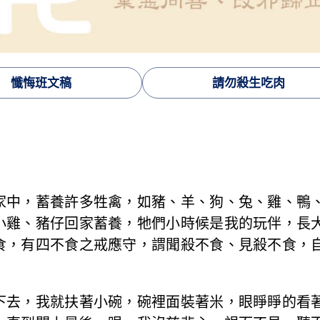
懺悔班文稿
請勿殺生吃肉
，蓄養許多牲禽，如豬、羊、狗、兔、雞、鴨、
小雞、豬仔回家蓄養，牠們小時候是我的玩伴，長
食，有四不食之戒應守，謂聞殺不食、見殺不食，
去，我就扶著小碗，碗裡面裝著米，眼睜睜的看著