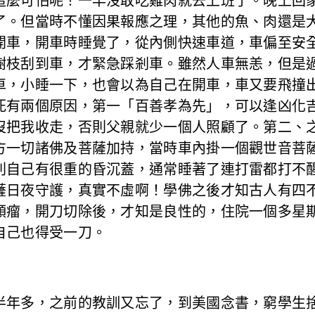
這麼可怕呢！一早沒敢吃雞肉就去上班了。晚上回
了。但當時不懂因果報應之理，其他的魚、肉還是
開車，開車時睡覺了，從內側快速車道，車偏至安
樹枝刮到車，才緊急踩剎車。雖然人車無恙，但是
車，小睡一下，也會以為自己在開車，車又要飛撞
死有兩個原因，第一「百善孝為先」，可以逢凶化
沒把我收走，否則父親就少一個人照顧了。第二、
方一切諸佛及菩薩加持，當時車內掛一個觀世音菩
則自己有很重的昏沉蓋，通常睡著了連打雷都打不
薩日夜守護，真實不虛啊！學佛之後才知古人有四
顆瘤，開刀切除後，才知是良性的，住院一個多星
自己也得受一刀。
年多，之前的教訓又忘了，到美國念書，窮學生捨