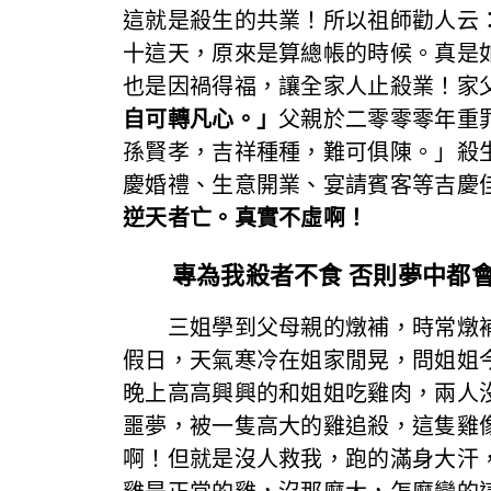
這就是殺生的共業！所以祖師勸人云
十這天，原來是算總帳的時候。真是
也是因禍得福，讓全家人止殺業！家
自可轉凡心。」
父親於二零零零年重
孫賢孝，吉祥種種，難可俱陳。」殺
慶婚禮、生意開業、宴請賓客等吉慶
逆天者亡。真實不虛啊！
專為我殺者不食 否則夢中都會
三姐學到父母親的燉補，時常燉補
假日，天氣寒冷在姐家閒晃，問姐姐
晚上高高興興的和姐姐吃雞肉，兩人
噩夢，被一隻高大的雞追殺，這隻雞
啊！但就是沒人救我，跑的滿身大汗