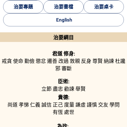
治要專題
治要書檔
治要桌卡
English
治要綱目
君道 修身:
戒貪
使命
勤儉
懲忿
遷善
改過
敦親
反身
尊賢
納諫
杜讒
邪
審斷
臣術:
立節
盡忠
勸諫
舉賢
貴德:
尚道
孝悌
仁義
誠信
正己
度量
謙虛
謹慎
交友
學問
有恆
處世
為政: