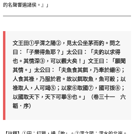
的名聲響遍諸侯。』」
文王田①乎渭之陽②，見太公坐茅而釣。問之
曰：「子樂得魚耶？」太公曰：「夫釣以求得
也。其情深③，可以觀大矣！」文王曰：「願聞
其情。」太公曰：「夫魚食其餌，乃牽於緡④；
人食其祿，乃服於君。故以餌取魚，魚可殺；以
祿取人，人可竭⑤；以家⑥取國⑦，國可㧞⑧；
以國取天下，天下可畢⑨也。」（卷三十一 六
韜．序）
【註釋】①田：打獵，通「畋」。②渭之陽：渭水的北岸。