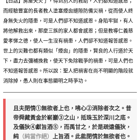
【白話】房屋失火了，得到別人的救助，人們都知道感恩；
而經驗豐富的長者教人塗塞煙囪縫隙防備災禍，從而使人終
身無失火的隱患，可是人們卻不知道感恩。身陷牢獄，有人
將他解救出來，那麼三族的家人都會感恩；但是教導仁義慈
愛孝悌之德，使人一生沒有禍患，人們卻不知道報答感恩。
世上的災難也都有類似「煙囪」的隱患，賢良的人行道於天
下，盡力去彌補挽救，使天下免除戰爭的禍患，可是人們也
不知道報答感恩。所以說：聖人把禍害在尚不明顯的階段就
消除掉，愚人則在事態顯明之時爭功。
且夫閉情①無欲者上也，咈心②消除者次之。昔
帝舜藏黃金於嶄巖③之山，抵珠玉於深川之底。
及儀狄④獻旨酒⑤，而禹甘之，於是疏遠儀狄，
純
（純當作絕）
上旨酒。此能閉情於無欲者也。