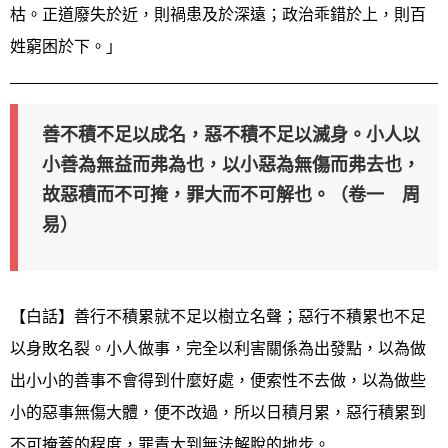
枯。正道廢失於近，則禍患及於深遠；政治乖錯於上，則百
姓窮困於下。」
善不積不足以成名，惡不積不足以滅身。小人以
小善為無益而弗為也，以小惡為無傷而弗去也，
故惡積而不可掩，罪大而不可解也。（卷一 周
易）
【白話】善行不積累就不足以樹立名聲；惡行不積累也不足
以身敗名裂。小人做事，完全以利害關係為出發點，以為做
出小小的善事不會得到什麼好處，便索性不去做，以為做些
小的惡事無傷大體，便不改過，所以日積月累，惡行積累到
不可掩蓋的程度，罪責大到無法解脫的地步。