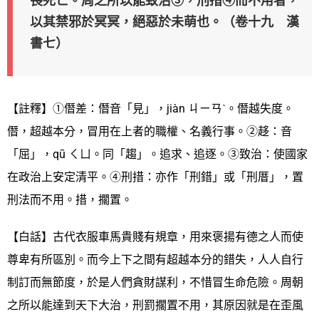
畏死亡。周之所以能致治③，刑措④而不用者，
以其禁邪於冥冥，絕惡於未萌也。（卷十九 漢
書七）
【註釋】①僭差：僭音「見」，jiàn ㄐㄧㄢˋ。僭越失度。
僭，超越本分，冒用在上者的職權、名義行事。②趍：音
「屈」，qū ㄑㄩ。同「趨」。追求、追逐。③致治：使國家
在政治上安定清平。④刑措：亦作「刑錯」或「刑厝」，置
刑法而不用。措，擱置。
【白話】古代衣服車馬貴賤有規章，用來褒揚有德之人而使
尊卑有所區別。而今上下之間有超越本分的錯失，人人自行
制訂而無節度，於是人們貪財謀利，不惜冒生命危險。周朝
之所以能達到天下大治，刑罰擱置不用，其原因就是在歪風