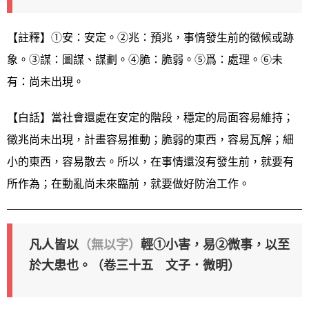
【註釋】①安：安定。②兆：預兆，事情發生前的徵候或跡
象。③謀：圖謀、謀劃。④脆：脆弱。⑤爲：處理。⑥未
有：尚未出現。
【白話】當社會還處在安定的階段，穩定的局面容易維持；
徵兆尚未出現，計畫容易推動；脆弱的東西，容易瓦解；細
小的東西，容易散去。所以，在事情還沒有發生前，就要有
所作為；在動亂尚未來臨前，就要做好防治工作。
凡人皆以
（無以字）
輕①小害，易②微事，以至
於大患也。（卷三十五 文子．微明）