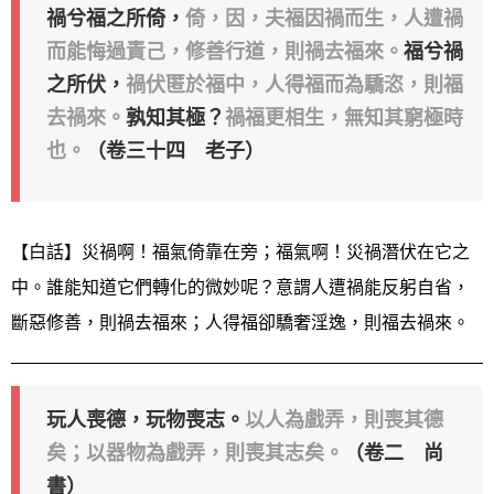
禍兮福之所倚，
倚，因，夫福因禍而生，人遭禍
而能悔過責己，修善行道，則禍去福來。
福兮禍
之所伏，
禍伏匿於福中，人得福而為驕恣，則福
去禍來。
孰知其極？
禍福更相生，無知其窮極時
也。
（卷三十四 老子）
【白話】災禍啊！福氣倚靠在旁；福氣啊！災禍潛伏在它之
中。誰能知道它們轉化的微妙呢？意謂人遭禍能反躬自省，
斷惡修善，則禍去福來；人得福卻驕奢淫逸，則福去禍來。
玩人喪德，玩物喪志。
以人為戲弄，則喪其德
矣；以器物為戲弄，則喪其志矣。
（卷二 尚
書）