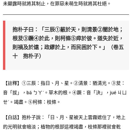
未顯露時就將其制止，在罪惡未萌生時就將其杜絕。
抱朴子曰：「三辰①蔽於天，則清景②闇於地；
根茇③蹶④於此，則柯條⑤瘁於彼。道失於近，
則禍及於遠；政繆於上，而民困於下。」（卷五
十 抱朴子）
【註釋】①三辰：指日、月、星。②清景：猶清光。③茇：
音「拔」，bá ㄅㄚˊ。草木的根。④蹶：音「決」，jué ㄐㄩ
ㄝˊ。竭盡。⑤柯條：枝條。
【白話】抱朴子說：「日、月、星被天上雲霧遮住了，地上
的光明就會暗淡；植物的根部這裡竭盡，枝條那裡就會乾