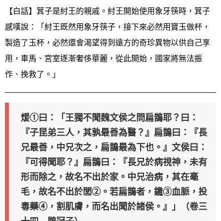
【白話】箕子是紂王的親戚。紂王開始使用象牙筷時，箕子
感嘆說：「紂王既然用象牙筷子，接下來必然用寶玉做杯，
製造了玉杯，必然還會渴望得到遠方的奇珍異物以供自己享
用，車馬、宮室逐漸奢侈華麗，從此開始，國家將無法振
作、挽救了。」
煖①曰：「王獨不聞魏文侯之問扁鵲耶？曰：
『子昆弟三人，其孰最善為醫？』扁鵲曰：『長
兄最善，中兄次之，扁鵲最為下也。』文侯曰：
『可得聞耶？』扁鵲曰：『長兄於病視神，未有
形而除之，故名不出於家。中兄治病，其在毫
毛，故名不出於閭②。若扁鵲者，鑱③血脈，投
毒藥④，割肌膚，而名出聞於諸侯。』」（卷三