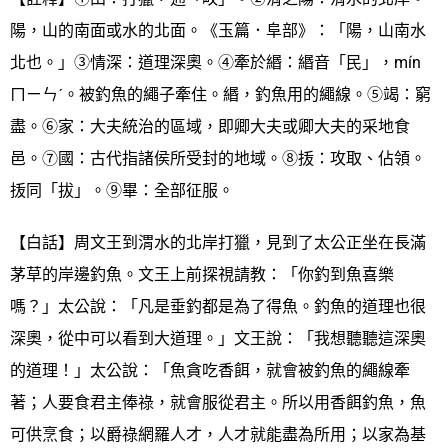
陽，山的南面或水的北面。《玉篇．阜部》：「陽，山南水
北也。」③情深：道理深奧。④牽於緡：緡音「民」，mín
ㄇㄧㄣˊ。被釣魚的繩子牽住。緡，釣魚用的繩線。⑤竭：窮
盡。⑥家：大夫統治的區域，即卿大夫或卿大夫的采地食
邑。⑦國：古代指諸侯所受封的地域。⑧㧞：攻取、佔領。
㧞同「拔」。⑨畢：全部征服。
【白話】周文王到渭水的北岸打獵，見到了太公正坐在長滿
茅草的岸邊釣魚。文王上前探視請教：「你釣到魚喜樂
嗎？」太公說：「凡是垂釣都是為了得魚。釣魚的道理也很
深奧，從中可以看到大道理。」文王說：「我想聽聽這深奧
的道理！」太公說：「魚貪吃香餌，就會被釣魚的繩線牽
著；人要食君主俸祿，就會服從君主。所以用香餌釣魚，魚
可供烹食；以爵祿網羅人才，人才就能盡為所用；以家為基