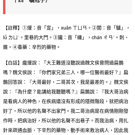
十四 鶡冠子）
【註釋】①煖：音「宣」，xuān ㄒㄩㄢ。②閭：音「驢」，
lǘ ㄌㄩˊ。里巷的大門。③鑱：音「纏」，chán ㄔㄢˊ。刺、
錐。④毒藥：辛烈的藥物。
【白話】龐煖說：「大王難道沒聽說過魏文侯曾問過扁鵲
嗎？魏文侯說：『你們家兄弟三人，哪一位醫術最好？』扁
鵲回答說：『大哥最好，二哥其次，我是最差的。』魏文侯
說：『為什麼？能講給我聽聽嗎？』扁鵲說：『我大哥治病
是看病人的神色，在疾病還沒有形成的隱微階段，就把病治
好了，所以他的名聲不出家門。我二哥治病是在病情剛剛發
作時，把病治好，所以他的名聲不出巷子。而我治病，用扎
針來疏通血脈、下辛烈的藥物、動手術來救治病人，因此我