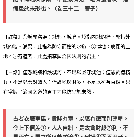
備患於未形也。（卷三十二 管子）
【註釋】①城郭溝渠：城郭，城牆。城指內城的牆，郭指外
城的牆。溝渠，此指為防守而挖的水道。②博地：廣闊的土
地。③有道者：此處指掌握治國法則的君主。
【白話】僅憑城牆和護城河，不足以堅守城池；僅憑武器精
兵，不足以應對敵人；僅憑地廣財多，不足以擁有百姓。只
有掌握了治國之道的君主才能防患於未然。
古者衣服車馬，貴賤有章，以褒有德而別尊卑。
今上下僭差①，人人自制，是故貪財趍②利，不