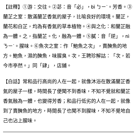
【註釋】①游：交往。②苾：音「必」，bì ㄅㄧˋ。芳香。③
蘭芷之室：散滿蘭芷香氣的屋子，比喻良好的環境。蘭芷，
蘭花和白芷，均為有香氣的草本植物。④與之化：和蘭芷融
為一體。之，指蘭芷。化，融為一體。⑤膩：音「逆」，nì
ㄋㄧˋ。腥味。⑥魚次之室：作「鮑魚之次」，賣醃魚的地
方。鮑魚，濕的醃魚，味腥臭。次，王聘珍解詁：「次，若
今市亭然。」同「肆」，店鋪。
【白話】常和品行高尚的人在一起，就像沐浴在散滿蘭芷香
氣的屋子一樣，時間長了便聞不到香味，不知不覺就和蘭芷
香氣融為一體，也變得芳香；和品行低劣的人在一起，就像
到了賣醃魚的地方，時間長了也聞不到腥味，不知不覺地自
己也沾上腥味。