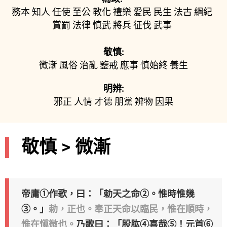
務本
知人
任使
至公
教化
禮樂
愛民
民生
法古
綱紀
賞罰
法律
慎武
將兵
征伐
武事
敬慎:
微漸
風俗
治亂
鑒戒
應事
慎始終
養生
明辨:
邪正
人情
才德
朋黨
辨物
因果
敬慎 > 微漸
帝庸①作歌，曰：「勅天之命②。惟時惟幾
③。」
勅，正也。奉正天命以臨民，惟在順時，
惟在愼微也。
乃歌曰：「股肱④喜哉⑤！元首⑥