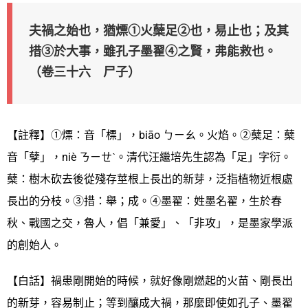
夫禍之始也，猶熛①火蘖足②也，易止也；及其
措③於大事，雖孔子墨翟④之賢，弗能救也。
（卷三十六 尸子）
【註釋】①熛：音「標」，biāo ㄅㄧㄠ。火焰。②蘖足：蘖
音「孽」，niè ㄋㄧㄝˋ。清代汪繼培先生認為「足」字衍。
蘖：樹木砍去後從殘存莖根上長出的新芽，泛指植物近根處
長出的分枝。③措：舉；成。④墨翟：姓墨名翟，生於春
秋、戰國之交，魯人，倡「兼愛」、「非攻」，是墨家學派
的創始人。
【白話】禍患剛開始的時候，就好像剛燃起的火苗、剛長出
的新芽，容易制止；等到釀成大禍，那麼即使如孔子、墨翟