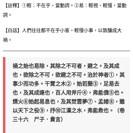
【註釋】①輕：不在乎，當動詞。②易：輕視、輕慢，當動
詞。
【白話】人們往往都不在乎小害，輕慢小事，以致釀成大
禍。
禍之始也易除，其除之不可者，避之。及其成
也，欲除之不可，欲避之不可。治於神者①，其
事少而功多。干霄之木②，始若蘖③，足易去
也，及其成達也，百人用斧斤④，弗能僨⑤也。
熛火⑥始起易息也，及其焚雲夢⑦、孟諸⑧，雖
以天下之役⑨，抒⑩江漢之水，弗能救也。（卷
三十六 尸子．貴言）