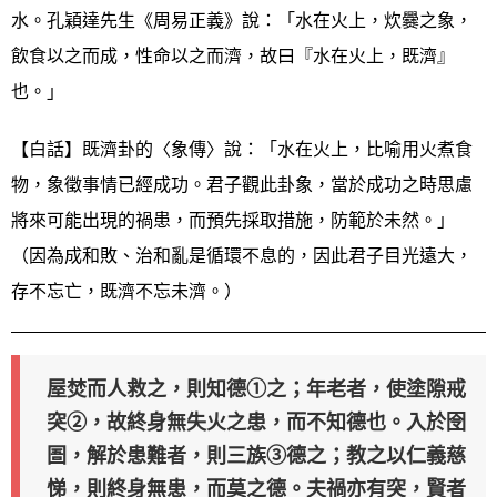
水。孔穎達先生《周易正義》說：「水在火上，炊爨之象，
飲食以之而成，性命以之而濟，故曰『水在火上，既濟』
也。」
【白話】既濟卦的〈象傳〉說：「水在火上，比喻用火煮食
物，象徵事情已經成功。君子觀此卦象，當於成功之時思慮
將來可能出現的禍患，而預先採取措施，防範於未然。」
（因為成和敗、治和亂是循環不息的，因此君子目光遠大，
存不忘亡，既濟不忘未濟。）
屋焚而人救之，則知德①之；年老者，使塗隙戒
突②，故終身無失火之患，而不知德也。入於囹
圄，解於患難者，則三族③德之；教之以仁義慈
悌，則終身無患，而莫之德。夫禍亦有突，賢者