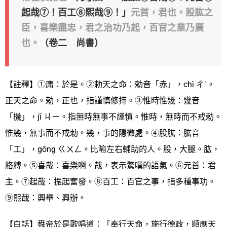
起哉⑦！百工⑧熙哉⑨！」
元首，君也。股肱之
臣，喜樂盡忠，君之治功乃起，百官之業乃廣
也。
（卷二 尚書）
【註釋】①庸：於是。②勅天之命：勅音「赤」，chì ㄔˋ。
正天之命。勅，正也，指謹慎修持。③惟時惟幾：幾音
「機」，jī ㄐㄧ。指無時無事不謹慎。惟時，無時而不戒勅。
惟幾，無事而不戒勅。幾，事的隱微處。④股肱：肱音
「工」，gōng ㄍㄨㄥ。比喻左右輔助的人。股，大腿。肱，
胳膊。⑤喜哉：喜樂啊。哉，表示驚嘆的語氣。⑥元首：君
主。⑦起哉：振起奮發。⑧百工：百官之事，指多種事功。
⑨熙哉：興舉、興辦。
【白話】舜帝於是歌唱道：「奉行天命，施行德政，順應天