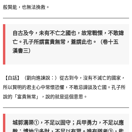
般賢能，也無法挽救。
自古及今，未有不亡之國也，故常戰慄，不敢諱
亡。孔子所謂富貴無常，蓋謂此也。（卷十五
漢書三）
【白話】（劉向進諫說：）從古到今，沒有不滅亡的國家，
所以賢明的君主心中常懷恐懼，不敢忌諱談及亡國。孔子所
說的「富貴無常」，說的就是這個意思。
城郭溝渠①，不足以固守；兵甲勇力，不足以應
敵；博地②多財，不足以有眾。唯有道者③，能