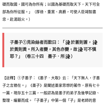
礎而取國，國可為你所有；以國為基礎而取天下，天下可全
部為你所征服。」（厚祿、重賞、高爵，可使人臣竭智盡
忠，赴湯蹈火。）
子墨子①見染絲者而歎曰：「
於蒼則蒼，
於黃則黃。所入者變，其色亦變，故
可不愼
耶？」（卷三十四 墨子．所
）
【註釋】①子墨子：《墨子．大取》云：「天下無人，子墨
子之言猶在。」《墨子》是闡述墨家思想的著作，原有七十
一篇，現存五十三篇，一般認為是墨子的弟子及後學記錄、
整理、編纂而成。「子墨子」中第一個「子」是老師的意