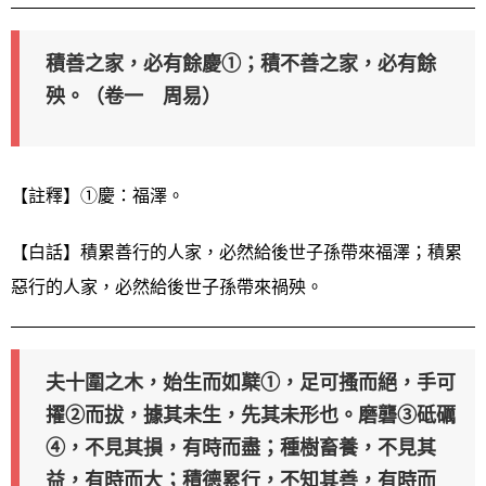
積善之家，必有餘慶①；積不善之家，必有餘
殃。（卷一 周易）
【註釋】①慶：福澤。
【白話】積累善行的人家，必然給後世子孫帶來福澤；積累
惡行的人家，必然給後世子孫帶來禍殃。
夫十圍之木，始生而如櫱①，足可搔而絕，手可
擢②而拔，據其未生，先其未形也。磨礱③砥礪
④，不見其損，有時而盡；種樹畜養，不見其
益，有時而大；積德累行，不知其善，有時而