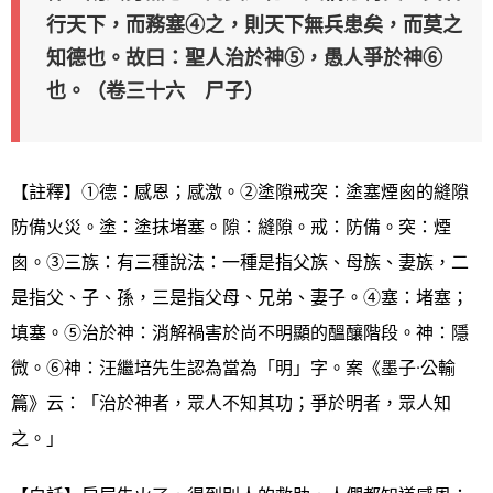
行天下，而務塞④之，則天下無兵患矣，而莫之
知德也。故曰：聖人治於神⑤，愚人爭於神⑥
也。（卷三十六 尸子）
【註釋】①德：感恩；感激。②塗隙戒突：塗塞煙囪的縫隙
防備火災。塗：塗抹堵塞。隙：縫隙。戒：防備。突：煙
囪。③三族：有三種說法：一種是指父族、母族、妻族，二
是指父、子、孫，三是指父母、兄弟、妻子。④塞：堵塞；
填塞。⑤治於神：消解禍害於尚不明顯的醞釀階段。神：隱
微。⑥神：汪繼培先生認為當為「明」字。案《墨子·公輸
篇》云：「治於神者，眾人不知其功；爭於明者，眾人知
之。」