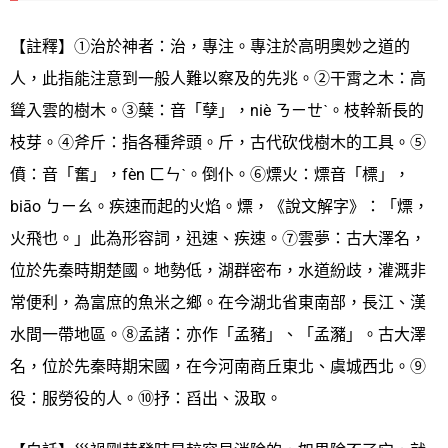
【註釋】①治於神者：治，專注。專注於高明奧妙之道的
人，此指能注意到一般人難以察及的先兆。②干霄之木：高
聳入雲的樹木。③蘖：音「孽」，niè ㄋㄧㄝˋ。枝幹新長的
枝芽。④斧斤：指各種斧頭。斤，古代砍伐樹木的工具。⑤
僨：音「奮」，fèn ㄈㄣˋ。倒仆。⑥熛火：熛音「標」，
biāo ㄅㄧㄠ。疾速而起的火焰。熛，《說文解字》：「熛，
火飛也。」此為形容詞，迅速、疾速。⑦雲夢：古大澤名，
位於先秦時期楚國。地勢低，湖群密布，水道紛歧，灌溉非
常便利，為富庶的魚米之鄉。在今湖北省東南部，長江、漢
水間一帶地區。⑧孟諸：亦作「孟豬」、「孟瀦」。古大澤
名，位於先秦時期宋國，在今河南商丘東北、虞城西北。⑨
役：服勞役的人。⑩抒：舀出、汲取。