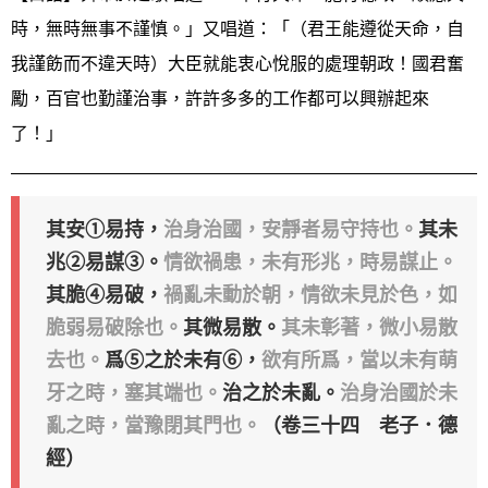
時，無時無事不謹慎。」又唱道：「（君王能遵從天命，自
我謹飭而不違天時）大臣就能衷心悅服的處理朝政！國君奮
勵，百官也勤謹治事，許許多多的工作都可以興辦起來
了！」
其安①易持，
治身治國，安靜者易守持也。
其未
兆②易謀③。
情欲禍患，未有形兆，時易謀止。
其脆④易破，
禍亂未動於朝，情欲未見於色，如
脆弱易破除也。
其微易散。
其未彰著，微小易散
去也。
爲⑤之於未有⑥，
欲有所爲，當以未有萌
牙之時，塞其端也。
治之於未亂。
治身治國於未
亂之時，當豫閉其門也。
（卷三十四 老子．德
經）