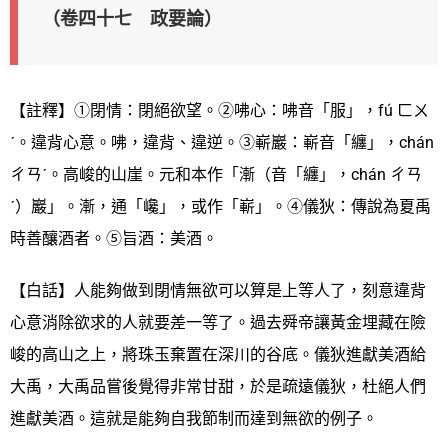
（卷四十七 政要論）
【註釋】①閉情：閉絕欲望。②咈心：咈音「服」，fú ㄈㄨ
ˊ。違背心意。咈，違背、違逆。③嶄巖：嶄音「纏」，chán
ㄔㄢˊ。高峻的山崖。元和本作「漸（音「纏」，chán ㄔㄢ
ˊ）巖」。漸，通「巉」，或作「嶄」。④儀狄：傳說為夏禹
時善釀酒者。⑤旨酒：美酒。
【白話】人能夠做到閉情無欲可以算是上等人了，刻意違背
心意消除欲求的人就要差一等了。過去舜帝讓黃金埋藏在險
峻的高山之上，將珠玉棄置在深川的谷底。儀狄進獻美酒給
大禹，大禹品嘗後覺得非常甘甜，於是疏遠儀狄，杜絕人們
進獻美酒。這就是能夠自我節制而達到無欲的例子。