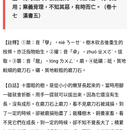
用；棄義背理，不知其惡，有時而亡。（卷十
七 漢書五）
【註釋】①櫱：音「孽」，niè ㄋㄧㄝˋ。樹木砍去後重生的
枝條。亦泛指物始生。②擢：音「卓」，zhuó ㄓㄨㄛˊ。拔
取。③礱：音「龍」，lóng ㄌㄨㄥˊ。磨。④砥礪：砥，質地
較細的磨刀石。礪，質地較粗的磨刀石。
【白話】十圍粗的樹，是從小小的嫩芽長起來的，當時用腳
一碰就會折斷，用手一提就可以拔出來，因為它還沒有生
長，沒有成形。在磨刀石上磨刀，看不見磨刀石被減損，到
了一定的時候，卻被磨損殆盡了；栽種樹木、飼養家畜，看
不見它們在成長，到一定的時候，卻不知不覺長大了；積累