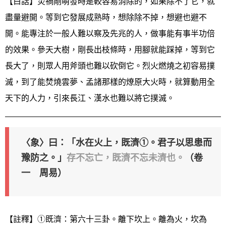
【白話】災禍剛萌發時是較容易消除的，如果除不了它，就
盡量避開。等到它發展成熟時，想除除不掉，想避也避不
開。能專注於一般人難以察及先兆的人，做事能有事半功倍
的效果。參天大樹，剛長出枝條時，用腳就能踩掉，等到它
長大了，則眾人用斧頭也難以砍倒它。烈火燃燒之初容易撲
滅，到了能焚燒雲夢、孟諸那樣的燎原大火時，就算動用全
天下的人力，引來長江、漢水也難以將它撲滅。
〈象〉曰：「水在火上，既濟①。君子以思患而
豫防之。」
存不忘亡，既濟不忘未濟也。
（卷
一 周易）
【註釋】①既濟：第六十三卦。離下坎上。離為火，坎為