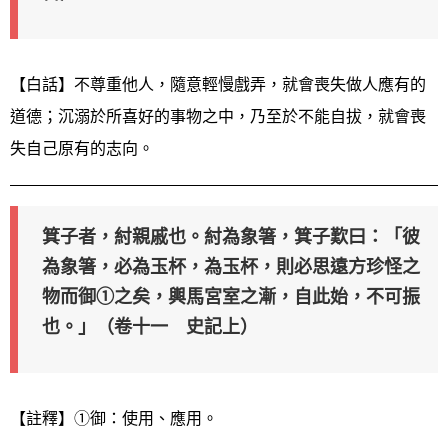
【白話】不尊重他人，隨意輕慢戲弄，就會喪失做人應有的
道德；沉溺於所喜好的事物之中，乃至於不能自拔，就會喪
失自己原有的志向。
箕子者，紂親戚也。紂為象箸，箕子歎曰：「彼
為象箸，必為玉杯，為玉杯，則必思遠方珍怪之
物而御①之矣，輿馬宮室之漸，自此始，不可振
也。」（卷十一 史記上）
【註釋】①御：使用、應用。