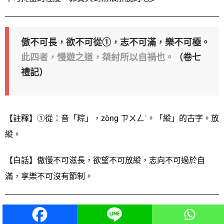
傲不可長，欲不可從①，志不可滿，樂不可極。
此四者，慢遊之道，桀紂所以自禍也。
（卷七
禮記）
【註釋】①從：音「粽」，zòng ㄗㄨㄥˋ。「縱」的古字。放
縱。
【白話】傲慢不可滋長，欲望不可放縱，志向不可過於自
滿，享樂不可沒有節制。
蓋①明者遠見於未萌，知②者避危於無形，禍固