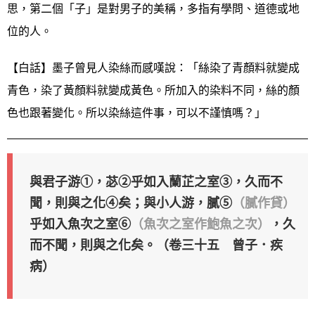
思，第二個「子」是對男子的美稱，多指有學問、道德或地
位的人。
【白話】墨子曾見人染絲而感嘆說：「絲染了青顏料就變成
青色，染了黃顏料就變成黃色。所加入的染料不同，絲的顏
色也跟著變化。所以染絲這件事，可以不謹慎嗎？」
與君子游①，苾②乎如入蘭芷之室③，久而不
聞，則與之化④矣；與小人游，膩⑤
（膩作貸）
乎如入魚次之室⑥
（魚次之室作鮑魚之次）
，久
而不聞，則與之化矣。（卷三十五 曾子．疾
病）