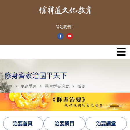
關注我們：
修身齊家治國平天下
首頁
主題學習
學習群書治要
微漸
治要首頁
治要綱目
治要講堂